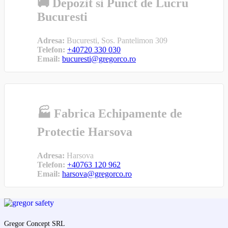
🚚 Depozit si Punct de Lucru
Bucuresti
Adresa:
Bucuresti, Sos. Pantelimon 309
Telefon:
+40720 330 030
Email:
bucuresti@gregorco.ro
🏭 Fabrica Echipamente de
Protectie Harsova
Adresa:
Harsova
Telefon:
+40763 120 962
Email:
harsova@gregorco.ro
Gregor Concept SRL