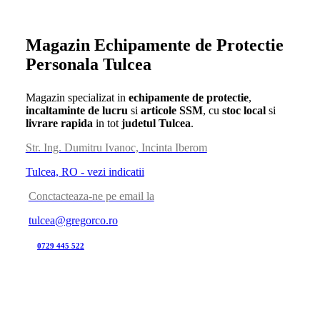
Magazin Echipamente de Protectie
Personala Tulcea
Magazin specializat in
echipamente de protectie
,
incaltaminte de lucru
si
articole SSM
, cu
stoc local
si
livrare rapida
in tot
judetul Tulcea
.
Str. Ing. Dumitru Ivanoc, Incinta Iberom
Tulcea, RO - vezi indicatii
Conctacteaza-ne pe email la
tulcea@gregorco.ro
0729 445 522