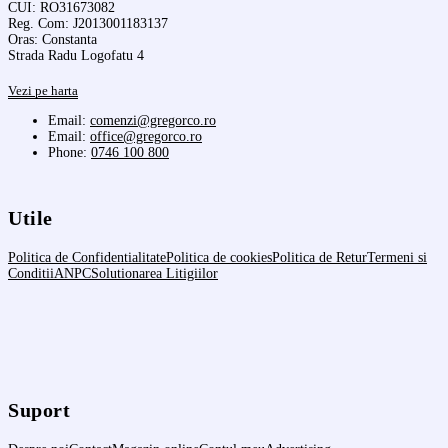
CUI: RO31673082
Reg. Com: J2013001183137
Oras: Constanta
Strada Radu Logofatu 4
Vezi pe harta
Email:
comenzi@gregorco.ro
Email:
office@gregorco.ro
Phone:
0746 100 800
Utile
Politica de Confidentialitate
Politica de cookies
Politica de Retur
Termeni si
Conditii
ANPC
Solutionarea Litigiilor
Suport