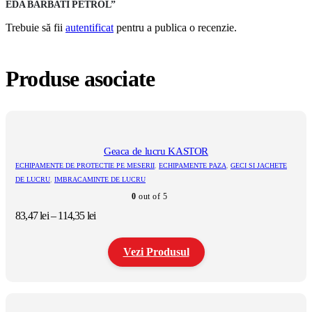
EDA BARBATI PETROL”
Trebuie să fii
autentificat
pentru a publica o recenzie.
Produse asociate
Geaca de lucru KASTOR
ECHIPAMENTE DE PROTECTIE PE MESERII
,
ECHIPAMENTE PAZA
,
GECI SI JACHETE
DE LUCRU
,
IMBRACAMINTE DE LUCRU
0
out of 5
Interval
83,47
lei
–
114,35
lei
de
prețuri:
Vezi Produsul
83,47 lei
până
la
Acest
114,35 lei
produs
are