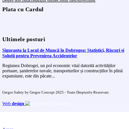
Despre noi
Contact
Magazin online
Contul meu
Advertising
Plata cu Cardul
Ultimele posturi
Siguranța la Locul de Muncă în Dobrogea: Statistici, Riscuri și
Soluții pentru Prevenirea Accidentelor
Regiunea Dobrogei, un pol economic vital datorită activităților
portuare, șantierelor navale, transporturilor și construcțiilor în plină
expansiune, este din păcate...
Gregor Safety by Gregor Concept 2025 - Toate Drepturile Rezervate
Web
design