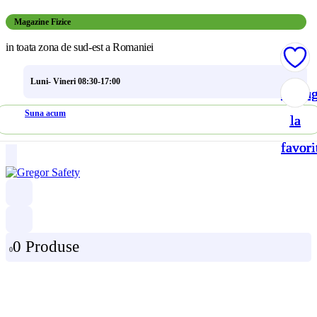
Magazine Fizice
in toata zona de sud-est a Romaniei
Luni- Vineri 08:30-17:00
Adau
Adau
Adau
Adau
Suna acum
la
la
la
la
favori
favori
favori
favori
0 Produse
0