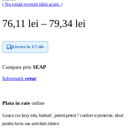
( Nu există recenzii până acum. )
Interval
76,11
lei
–
79,34
lei
de
prețuri:
Livrare în
3-7 zile
76,11 lei
Cumpara prin
SEAP
până
Informatii
retur
la
79,34 lei
Plata in rate
online
Geaca cxs luxy eda, barbati’, petrol-petrol ? confort si protectie, ideal
pentru lucru sau activitati zilnice.