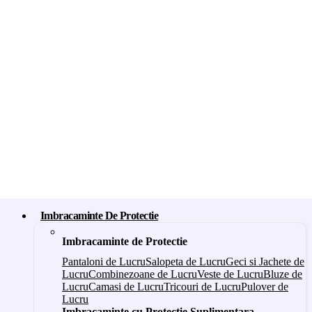
Imbracaminte De Protectie
Imbracaminte de Protectie
Pantaloni de Lucru
Salopeta de Lucru
Geci si Jachete de
Lucru
Combinezoane de Lucru
Veste de Lucru
Bluze de
Lucru
Camasi de Lucru
Tricouri de Lucru
Pulover de
Lucru
Imbracaminte cu Protectie Suplimentara