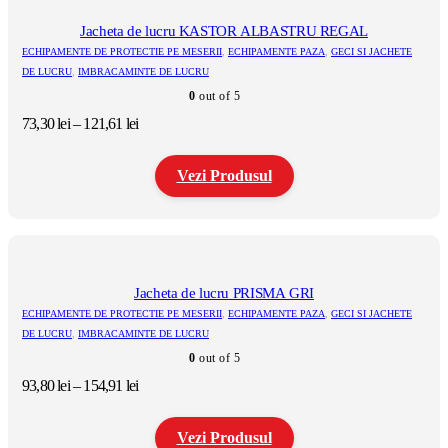
mai
multe
Jacheta de lucru KASTOR ALBASTRU REGAL
variații.
ECHIPAMENTE DE PROTECTIE PE MESERII
,
ECHIPAMENTE PAZA
,
GECI SI JACHETE
Opțiunile
DE LUCRU
,
IMBRACAMINTE DE LUCRU
pot
0
out of 5
fi
alese
Interval
73,30
lei
–
121,61
lei
în
de
pagina
prețuri:
produsului.
Vezi Produsul
73,30 lei
până
la
Acest
121,61 lei
produs
are
mai
multe
Jacheta de lucru PRISMA GRI
variații.
ECHIPAMENTE DE PROTECTIE PE MESERII
,
ECHIPAMENTE PAZA
,
GECI SI JACHETE
Opțiunile
DE LUCRU
,
IMBRACAMINTE DE LUCRU
pot
0
out of 5
fi
alese
Interval
93,80
lei
–
154,91
lei
în
de
pagina
prețuri:
produsului.
Vezi Produsul
93,80 lei