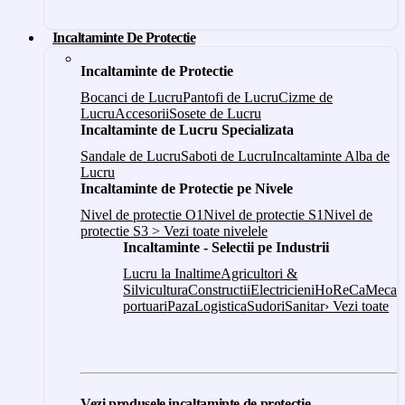
Incaltaminte De Protectie
Incaltaminte de Protectie
Bocanci de Lucru
Pantofi de Lucru
Cizme de
Lucru
Accesorii
Sosete de Lucru
Incaltaminte de Lucru Specializata
Sandale de Lucru
Saboti de Lucru
Incaltaminte Alba de
Lucru
Incaltaminte de Protectie pe Nivele
Nivel de protectie O1
Nivel de protectie S1
Nivel de
protectie S3
> Vezi toate nivelele
Incaltaminte - Selectii pe Industrii
Lucru la Inaltime
Agricultori &
Silvicultura
Constructii
Electricieni
HoReCa
Mecani
portuari
Paza
Logistica
Sudori
Sanitar
› Vezi toate
Vezi produsele incaltaminte de protectie