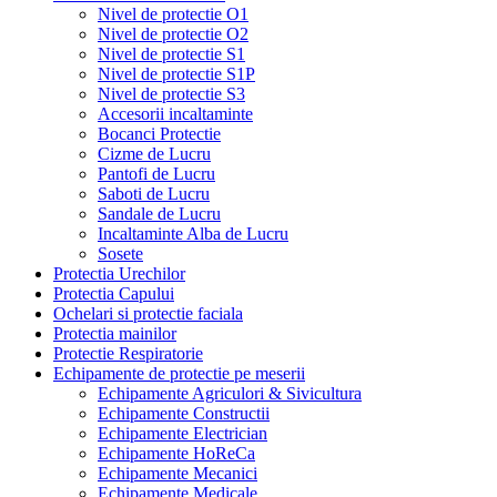
Nivel de protectie O1
Nivel de protectie O2
Nivel de protectie S1
Nivel de protectie S1P
Nivel de protectie S3
Accesorii incaltaminte
Bocanci Protectie
Cizme de Lucru
Pantofi de Lucru
Saboti de Lucru
Sandale de Lucru
Incaltaminte Alba de Lucru
Sosete
Protectia Urechilor
Protectia Capului
Ochelari si protectie faciala
Protectia mainilor
Protectie Respiratorie
Echipamente de protectie pe meserii
Echipamente Agriculori & Sivicultura
Echipamente Constructii
Echipamente Electrician
Echipamente HoReCa
Echipamente Mecanici
Echipamente Medicale