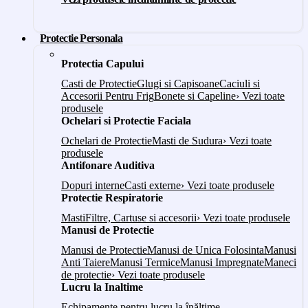
Protectie Personala
Protectia Capului
Casti de Protectie
Glugi si Capisoane
Caciuli si
Accesorii Pentru Frig
Bonete si Capeline
› Vezi toate
produsele
Ochelari si Protectie Faciala
Ochelari de Protectie
Masti de Sudura
› Vezi toate
produsele
Antifonare Auditiva
Dopuri interne
Casti externe
› Vezi toate produsele
Protectie Respiratorie
Masti
Filtre, Cartuse si accesorii
› Vezi toate produsele
Manusi de Protectie
Manusi de Protectie
Manusi de Unica Folosinta
Manusi
Anti Taiere
Manusi Termice
Manusi Impregnate
Maneci
de protectie
› Vezi toate produsele
Lucru la Inaltime
Echipamente pentru lucru la înălțime