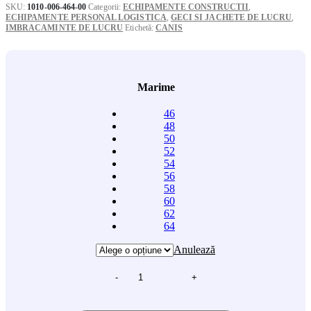
SKU:
1010-006-464-00
Categorii:
ECHIPAMENTE CONSTRUCTII
,
ECHIPAMENTE PERSONAL LOGISTICA
,
GECI SI JACHETE DE LUCRU
,
IMBRACAMINTE DE LUCRU
Etichetă:
CANIS
Marime
46
48
50
52
54
56
58
60
62
64
Anulează
-
+