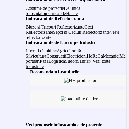
Costume de protectie
De unica
folosinta
Impermeabile
Halate
Imbracaminte Reflectorizanta
Bluze si Tricouri Reflectorizante
Geci
Reflectorizante
Sepci si Caciuli Reflectorizante
Veste
reflectorizante
Imbracaminte de Lucru pe Industrii
Lucru la Inaltime
Agricultori &
Silvicultura
Constructii
Electricieni
HoReCa
Mecanici
Medi
portuari
Paza
Logistica
Sudori
Sanitar
› Vezi toate
Industriile
Recomandam brandurile
Vezi produsele imbracaminte de protectie