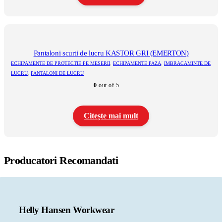
până
la
Acest
154,91 lei
produs
are
mai
multe
Pantaloni scurti de lucru KASTOR GRI (EMERTON)
variații.
ECHIPAMENTE DE PROTECTIE PE MESERII
,
ECHIPAMENTE PAZA
,
IMBRACAMINTE DE
Opțiunile
LUCRU
,
PANTALONI DE LUCRU
pot
0
out of 5
fi
alese
în
pagina
Citește mai mult
produsului.
Producatori Recomandati
Helly Hansen Workwear