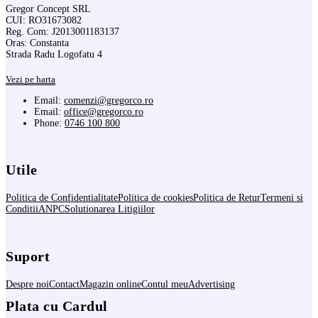
Gregor Concept SRL
CUI: RO31673082
Reg. Com: J2013001183137
Oras: Constanta
Strada Radu Logofatu 4
Vezi pe harta
Email:
comenzi@gregorco.ro
Email:
office@gregorco.ro
Phone:
0746 100 800
Utile
Politica de Confidentialitate
Politica de cookies
Politica de Retur
Termeni si
Conditii
ANPC
Solutionarea Litigiilor
Suport
Despre noi
Contact
Magazin online
Contul meu
Advertising
Plata cu Cardul