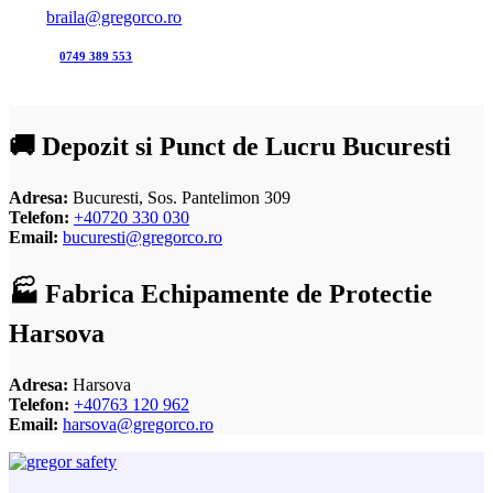
braila@gregorco.ro
0749 389 553
🚚 Depozit si Punct de Lucru Bucuresti
Adresa:
Bucuresti, Sos. Pantelimon 309
Telefon:
+40720 330 030
Email:
bucuresti@gregorco.ro
🏭 Fabrica Echipamente de Protectie
Harsova
Adresa:
Harsova
Telefon:
+40763 120 962
Email:
harsova@gregorco.ro