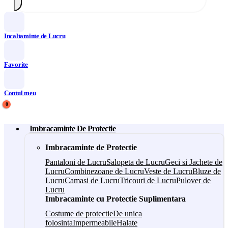
Incaltaminte de Lucru
Favorite
Contul meu
0
Imbracaminte De Protectie
Imbracaminte de Protectie
Pantaloni de Lucru
Salopeta de Lucru
Geci si Jachete de
Lucru
Combinezoane de Lucru
Veste de Lucru
Bluze de
Lucru
Camasi de Lucru
Tricouri de Lucru
Pulover de
Lucru
Imbracaminte cu Protectie Suplimentara
Costume de protectie
De unica
folosinta
Impermeabile
Halate