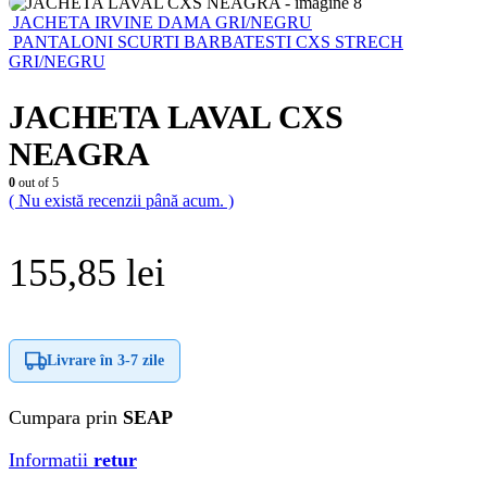
JACHETA IRVINE DAMA GRI/NEGRU
PANTALONI SCURTI BARBATESTI CXS STRECH
GRI/NEGRU
JACHETA LAVAL CXS
NEAGRA
0
out of 5
( Nu există recenzii până acum. )
155,85
lei
Livrare în
3-7 zile
Cumpara prin
SEAP
Informatii
retur