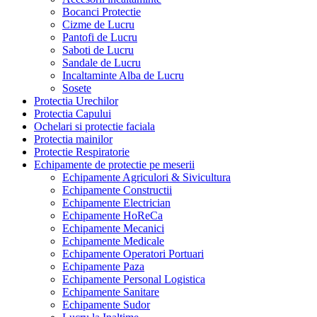
Bocanci Protectie
Cizme de Lucru
Pantofi de Lucru
Saboti de Lucru
Sandale de Lucru
Incaltaminte Alba de Lucru
Sosete
Protectia Urechilor
Protectia Capului
Ochelari si protectie faciala
Protectia mainilor
Protectie Respiratorie
Echipamente de protectie pe meserii
Echipamente Agriculori & Sivicultura
Echipamente Constructii
Echipamente Electrician
Echipamente HoReCa
Echipamente Mecanici
Echipamente Medicale
Echipamente Operatori Portuari
Echipamente Paza
Echipamente Personal Logistica
Echipamente Sanitare
Echipamente Sudor