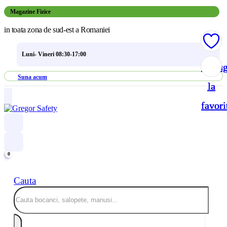
Magazine Fizice
in toata zona de sud-est a Romaniei
Luni- Vineri 08:30-17:00
Adau
Adau
Adau
Adau
Suna acum
la
la
la
la
favori
favori
favori
favori
0
Cauta