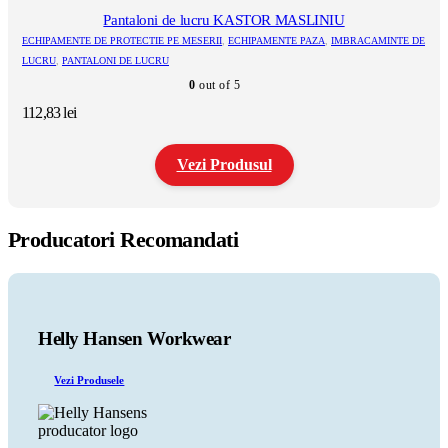
multe
Pantaloni de lucru KASTOR MASLINIU
variații.
ECHIPAMENTE DE PROTECTIE PE MESERII
,
ECHIPAMENTE PAZA
,
IMBRACAMINTE DE
Opțiunile
LUCRU
,
PANTALONI DE LUCRU
pot
0
out of 5
fi
alese
112,83
lei
în
pagina
produsului.
Vezi Produsul
Acest
produs
Producatori Recomandati
are
mai
multe
variații.
Opțiunile
pot
Helly Hansen Workwear
fi
alese
Vezi Produsele
în
pagina
produsului.