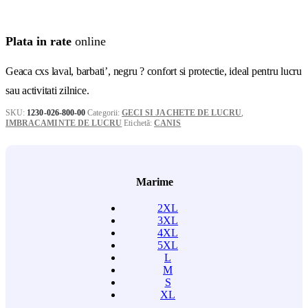
Plata in rate
online
Geaca cxs laval, barbati’, negru ? confort si protectie, ideal pentru lucru
sau activitati zilnice.
SKU:
1230-026-800-00
Categorii:
GECI SI JACHETE DE LUCRU
,
IMBRACAMINTE DE LUCRU
Etichetă:
CANIS
Marime
2XL
3XL
4XL
5XL
L
M
S
XL