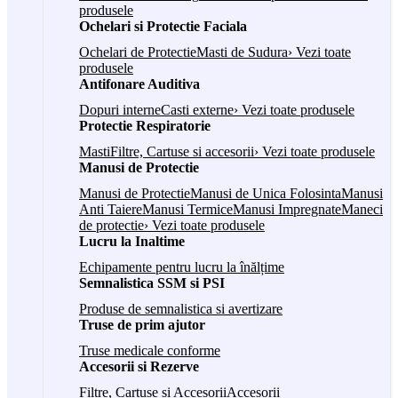
produsele
Ochelari si Protectie Faciala
Ochelari de Protectie
Masti de Sudura
› Vezi toate
produsele
Antifonare Auditiva
Dopuri interne
Casti externe
› Vezi toate produsele
Protectie Respiratorie
Masti
Filtre, Cartuse si accesorii
› Vezi toate produsele
Manusi de Protectie
Manusi de Protectie
Manusi de Unica Folosinta
Manusi
Anti Taiere
Manusi Termice
Manusi Impregnate
Maneci
de protectie
› Vezi toate produsele
Lucru la Inaltime
Echipamente pentru lucru la înălțime
Semnalistica SSM si PSI
Produse de semnalistica si avertizare
Truse de prim ajutor
Truse medicale conforme
Accesorii si Rezerve
Filtre, Cartuse si Accesorii
Accesorii