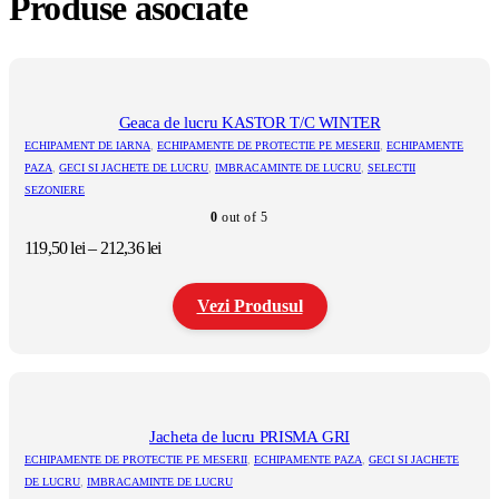
Produse asociate
Geaca de lucru KASTOR T/C WINTER
ECHIPAMENT DE IARNA
,
ECHIPAMENTE DE PROTECTIE PE MESERII
,
ECHIPAMENTE
PAZA
,
GECI SI JACHETE DE LUCRU
,
IMBRACAMINTE DE LUCRU
,
SELECTII
SEZONIERE
0
out of 5
Interval
119,50
lei
–
212,36
lei
de
prețuri:
Vezi Produsul
119,50 lei
până
la
Acest
212,36 lei
produs
are
mai
multe
Jacheta de lucru PRISMA GRI
variații.
ECHIPAMENTE DE PROTECTIE PE MESERII
,
ECHIPAMENTE PAZA
,
GECI SI JACHETE
Opțiunile
DE LUCRU
,
IMBRACAMINTE DE LUCRU
pot