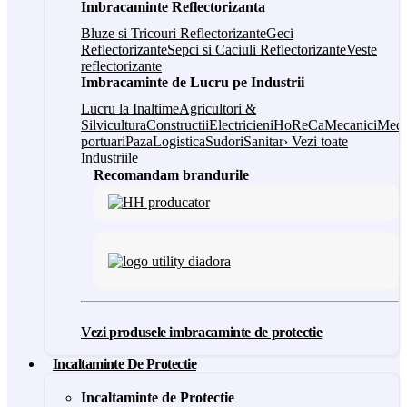
Imbracaminte Reflectorizanta
Bluze si Tricouri Reflectorizante
Geci
Reflectorizante
Sepci si Caciuli Reflectorizante
Veste
reflectorizante
Imbracaminte de Lucru pe Industrii
Lucru la Inaltime
Agricultori &
Silvicultura
Constructii
Electricieni
HoReCa
Mecanici
Medi
portuari
Paza
Logistica
Sudori
Sanitar
› Vezi toate
Industriile
Recomandam brandurile
Vezi produsele imbracaminte de protectie
Incaltaminte De Protectie
Incaltaminte de Protectie