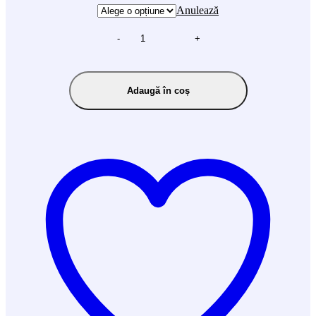
Anulează
-
+
Adaugă în coș