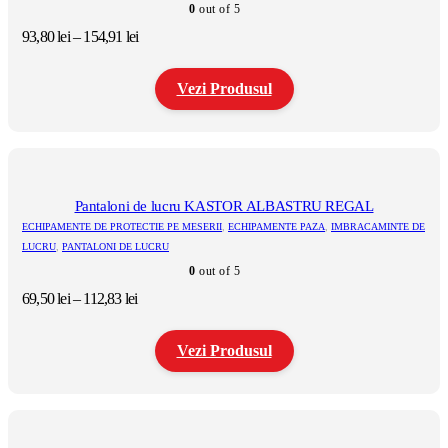
0
out of 5
fi
alese
Interval
93,80
lei
–
154,91
lei
în
de
pagina
prețuri:
produsului.
Vezi Produsul
93,80 lei
până
la
Acest
154,91 lei
produs
are
mai
multe
Pantaloni de lucru KASTOR ALBASTRU REGAL
variații.
ECHIPAMENTE DE PROTECTIE PE MESERII
,
ECHIPAMENTE PAZA
,
IMBRACAMINTE DE
Opțiunile
LUCRU
,
PANTALONI DE LUCRU
pot
0
out of 5
fi
alese
Interval
69,50
lei
–
112,83
lei
în
de
pagina
prețuri:
produsului.
Vezi Produsul
69,50 lei
până
la
Acest
112,83 lei
produs
are
mai