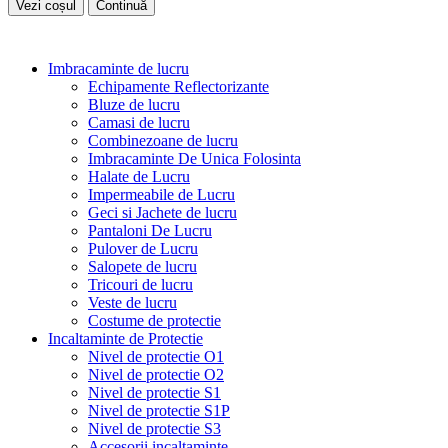
Vezi coșul
Continuă
Imbracaminte de lucru
Echipamente Reflectorizante
Bluze de lucru
Camasi de lucru
Combinezoane de lucru
Imbracaminte De Unica Folosinta
Halate de Lucru
Impermeabile de Lucru
Geci si Jachete de lucru
Pantaloni De Lucru
Pulover de Lucru
Salopete de lucru
Tricouri de lucru
Veste de lucru
Costume de protectie
Incaltaminte de Protectie
Nivel de protectie O1
Nivel de protectie O2
Nivel de protectie S1
Nivel de protectie S1P
Nivel de protectie S3
Accesorii incaltaminte