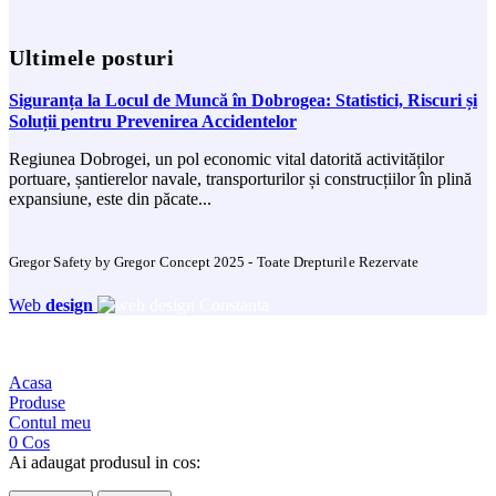
Ultimele posturi
Siguranța la Locul de Muncă în Dobrogea: Statistici, Riscuri și
Soluții pentru Prevenirea Accidentelor
Regiunea Dobrogei, un pol economic vital datorită activităților
portuare, șantierelor navale, transporturilor și construcțiilor în plină
expansiune, este din păcate...
Gregor Safety by Gregor Concept 2025 - Toate Drepturile Rezervate
Web
design
Acasa
Produse
Contul meu
0
Cos
Ai adaugat produsul in cos: