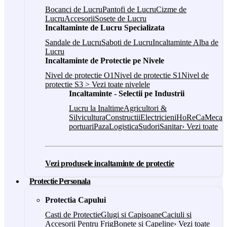
Bocanci de Lucru
Pantofi de Lucru
Cizme de
Lucru
Accesorii
Sosete de Lucru
Incaltaminte de Lucru Specializata
Sandale de Lucru
Saboti de Lucru
Incaltaminte Alba de
Lucru
Incaltaminte de Protectie pe Nivele
Nivel de protectie O1
Nivel de protectie S1
Nivel de
protectie S3
> Vezi toate nivelele
Incaltaminte - Selectii pe Industrii
Lucru la Inaltime
Agricultori &
Silvicultura
Constructii
Electricieni
HoReCa
Mecani
portuari
Paza
Logistica
Sudori
Sanitar
› Vezi toate
Vezi produsele incaltaminte de protectie
Protectie Personala
Protectia Capului
Casti de Protectie
Glugi si Capisoane
Caciuli si
Accesorii Pentru Frig
Bonete si Capeline
› Vezi toate