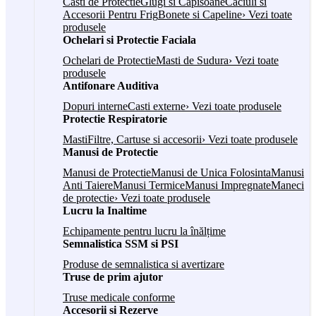
Casti de Protectie
Glugi si Capisoane
Caciuli si
Accesorii Pentru Frig
Bonete si Capeline
› Vezi toate
produsele
Ochelari si Protectie Faciala
Ochelari de Protectie
Masti de Sudura
› Vezi toate
produsele
Antifonare Auditiva
Dopuri interne
Casti externe
› Vezi toate produsele
Protectie Respiratorie
Masti
Filtre, Cartuse si accesorii
› Vezi toate produsele
Manusi de Protectie
Manusi de Protectie
Manusi de Unica Folosinta
Manusi
Anti Taiere
Manusi Termice
Manusi Impregnate
Maneci
de protectie
› Vezi toate produsele
Lucru la Inaltime
Echipamente pentru lucru la înălțime
Semnalistica SSM si PSI
Produse de semnalistica si avertizare
Truse de prim ajutor
Truse medicale conforme
Accesorii si Rezerve