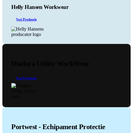
pot
Helly Hansen Workwear
fi
alese
Vezi Produsele
în
pagina
produsului.
Diadora Utility WorkWear
Vezi Produsele
Portwest - Echipament Protectie