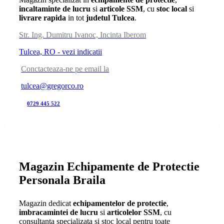
incaltaminte de lucru
si
articole SSM
, cu
stoc local
si
livrare rapida
in tot
judetul Tulcea
.
Str. Ing. Dumitru Ivanoc, Incinta Iberom
Tulcea, RO - vezi indicatii
Conctacteaza-ne pe email la
tulcea@gregorco.ro
0729 445 522
Magazin Echipamente de Protectie
Personala Braila
Magazin dedicat
echipamentelor de protectie
,
imbracamintei de lucru
si
articolelor SSM
, cu
consultanta specializata si stoc local pentru toate