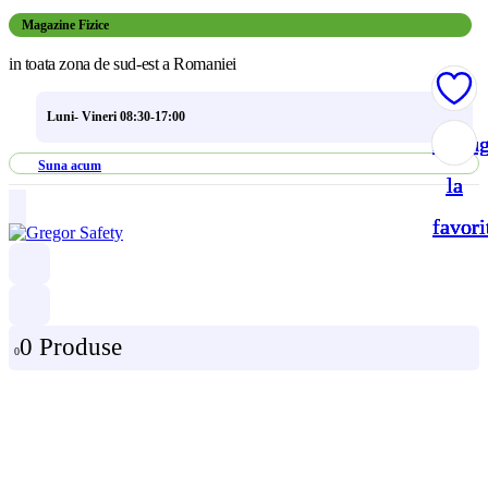
Magazine Fizice
in toata zona de sud-est a Romaniei
Luni- Vineri 08:30-17:00
Adau
Adau
Adau
Adau
Suna acum
la
la
la
la
favori
favori
favori
favori
0 Produse
0