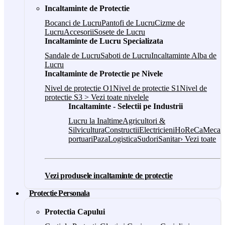
Incaltaminte de Protectie
Bocanci de Lucru
Pantofi de Lucru
Cizme de
Lucru
Accesorii
Sosete de Lucru
Incaltaminte de Lucru Specializata
Sandale de Lucru
Saboti de Lucru
Incaltaminte Alba de
Lucru
Incaltaminte de Protectie pe Nivele
Nivel de protectie O1
Nivel de protectie S1
Nivel de
protectie S3
> Vezi toate nivelele
Incaltaminte - Selectii pe Industrii
Lucru la Inaltime
Agricultori &
Silvicultura
Constructii
Electricieni
HoReCa
Mecani
portuari
Paza
Logistica
Sudori
Sanitar
› Vezi toate
Vezi produsele incaltaminte de protectie
Protectie Personala
Protectia Capului