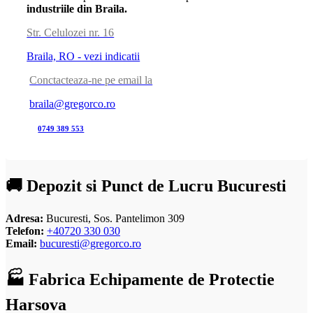
industriile din Braila.
Str. Celulozei nr. 16
Braila, RO - vezi indicatii
Conctacteaza-ne pe email la
braila@gregorco.ro
0749 389 553
🚚 Depozit si Punct de Lucru Bucuresti
Adresa:
Bucuresti, Sos. Pantelimon 309
Telefon:
+40720 330 030
Email:
bucuresti@gregorco.ro
🏭 Fabrica Echipamente de Protectie
Harsova