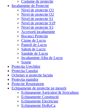
Costume de protectie
Incaltaminte de Protectie
Nivel de protectie O1
Nivel de protectie O2
Nivel de protectie S1
Nivel de protectie S1P
Nivel de protectie S3
Accesorii incaltaminte
Bocanci Protectie
Cizme de Lucru
Pantofi de Lucru
Saboti de Lucru
Sandale de Lucru
Incaltaminte Alba de Lucru
Sosete
Protectia Urechilor
Protectia Capului
Ochelari si protectie faciala
Protectia mainilor
Protectie Respiratorie
Echipamente de protectie pe meserii
Echipamente Agriculori & Sivicultura
Echipamente Constructii
Echipamente Electrician
Echipamente HoReCa