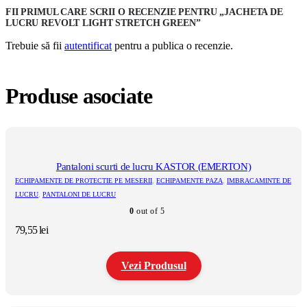
FII PRIMUL CARE SCRII O RECENZIE PENTRU „JACHETA DE
LUCRU REVOLT LIGHT STRETCH GREEN”
Trebuie să fii
autentificat
pentru a publica o recenzie.
Produse asociate
Pantaloni scurti de lucru KASTOR (EMERTON)
ECHIPAMENTE DE PROTECTIE PE MESERII
,
ECHIPAMENTE PAZA
,
IMBRACAMINTE DE
LUCRU
,
PANTALONI DE LUCRU
0
out of 5
79,55
lei
Vezi Produsul
Acest
produs