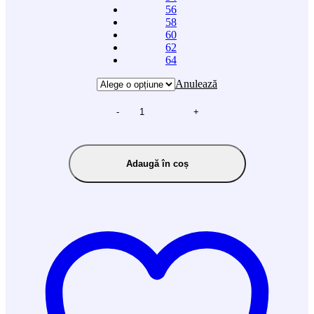
56
58
60
62
64
Anulează
-
+
Adaugă în coș