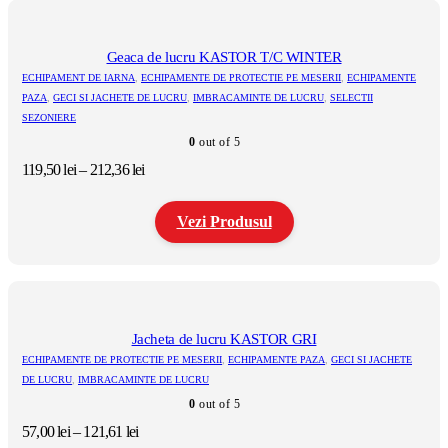
are
mai
multe
Geaca de lucru KASTOR T/C WINTER
variații.
ECHIPAMENT DE IARNA
,
ECHIPAMENTE DE PROTECTIE PE MESERII
,
ECHIPAMENTE
Opțiunile
PAZA
,
GECI SI JACHETE DE LUCRU
,
IMBRACAMINTE DE LUCRU
,
SELECTII
pot
SEZONIERE
fi
alese
0
out of 5
în
Interval
119,50
lei
–
212,36
lei
pagina
de
produsului.
prețuri:
Vezi Produsul
119,50 lei
până
la
Acest
212,36 lei
produs
are
mai
multe
Jacheta de lucru KASTOR GRI
variații.
ECHIPAMENTE DE PROTECTIE PE MESERII
,
ECHIPAMENTE PAZA
,
GECI SI JACHETE
Opțiunile
DE LUCRU
,
IMBRACAMINTE DE LUCRU
pot
0
out of 5
fi
alese
Interval
57,00
lei
–
121,61
lei
în