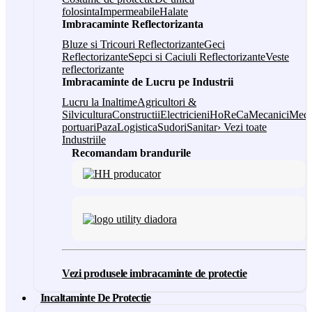
folosinta
Impermeabile
Halate
Imbracaminte Reflectorizanta
Bluze si Tricouri Reflectorizante
Geci
Reflectorizante
Sepci si Caciuli Reflectorizante
Veste
reflectorizante
Imbracaminte de Lucru pe Industrii
Lucru la Inaltime
Agricultori &
Silvicultura
Constructii
Electricieni
HoReCa
Mecanici
Medi
portuari
Paza
Logistica
Sudori
Sanitar
› Vezi toate
Industriile
Recomandam brandurile
Vezi produsele imbracaminte de protectie
Incaltaminte De Protectie