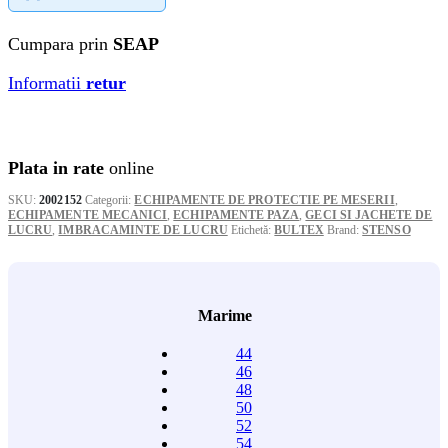
Cumpara prin
SEAP
Informatii
retur
Plata in rate
online
SKU:
2002152
Categorii:
ECHIPAMENTE DE PROTECTIE PE MESERII
,
ECHIPAMENTE MECANICI
,
ECHIPAMENTE PAZA
,
GECI SI JACHETE DE
LUCRU
,
IMBRACAMINTE DE LUCRU
Etichetă:
BULTEX
Brand:
STENSO
Marime
44
46
48
50
52
54