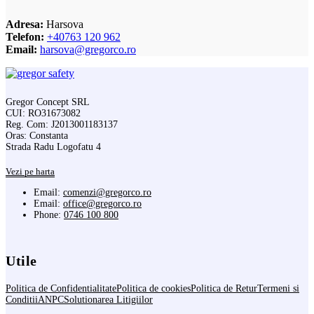
Adresa:
Harsova
Telefon:
+40763 120 962
Email:
harsova@gregorco.ro
Gregor Concept SRL
CUI: RO31673082
Reg. Com: J2013001183137
Oras: Constanta
Strada Radu Logofatu 4
Vezi pe harta
Email:
comenzi@gregorco.ro
Email:
office@gregorco.ro
Phone:
0746 100 800
Utile
Politica de Confidentialitate
Politica de cookies
Politica de Retur
Termeni si
Conditii
ANPC
Solutionarea Litigiilor