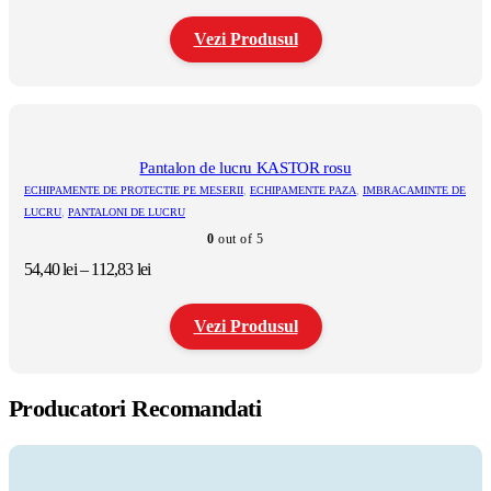
de
pagina
prețuri:
produsului.
Vezi Produsul
57,00 lei
până
la
Acest
121,61 lei
produs
are
mai
multe
Pantalon de lucru KASTOR rosu
variații.
ECHIPAMENTE DE PROTECTIE PE MESERII
,
ECHIPAMENTE PAZA
,
IMBRACAMINTE DE
Opțiunile
LUCRU
,
PANTALONI DE LUCRU
pot
0
out of 5
fi
alese
Interval
54,40
lei
–
112,83
lei
în
de
pagina
prețuri:
produsului.
Vezi Produsul
54,40 lei
până
la
Acest
112,83 lei
produs
Producatori Recomandati
are
mai
multe
variații.
Opțiunile