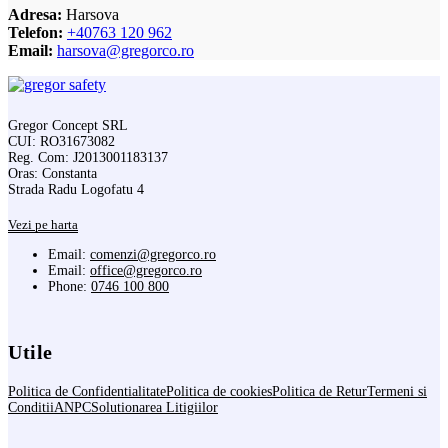
Adresa:
Harsova
Telefon:
+40763 120 962
Email:
harsova@gregorco.ro
Gregor Concept SRL
CUI: RO31673082
Reg. Com: J2013001183137
Oras: Constanta
Strada Radu Logofatu 4
Vezi pe harta
Email:
comenzi@gregorco.ro
Email:
office@gregorco.ro
Phone:
0746 100 800
Utile
Politica de Confidentialitate
Politica de cookies
Politica de Retur
Termeni si
Conditii
ANPC
Solutionarea Litigiilor