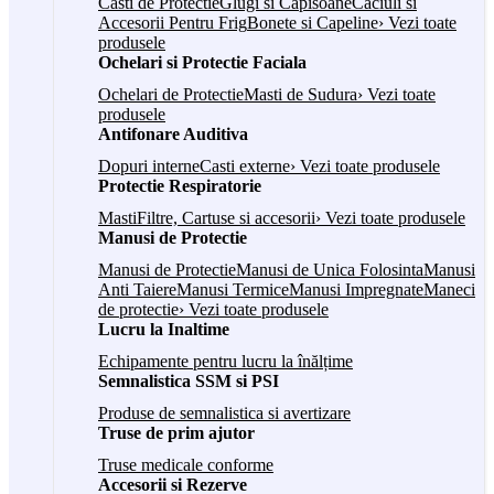
Casti de Protectie
Glugi si Capisoane
Caciuli si
Accesorii Pentru Frig
Bonete si Capeline
› Vezi toate
produsele
Ochelari si Protectie Faciala
Ochelari de Protectie
Masti de Sudura
› Vezi toate
produsele
Antifonare Auditiva
Dopuri interne
Casti externe
› Vezi toate produsele
Protectie Respiratorie
Masti
Filtre, Cartuse si accesorii
› Vezi toate produsele
Manusi de Protectie
Manusi de Protectie
Manusi de Unica Folosinta
Manusi
Anti Taiere
Manusi Termice
Manusi Impregnate
Maneci
de protectie
› Vezi toate produsele
Lucru la Inaltime
Echipamente pentru lucru la înălțime
Semnalistica SSM si PSI
Produse de semnalistica si avertizare
Truse de prim ajutor
Truse medicale conforme
Accesorii si Rezerve