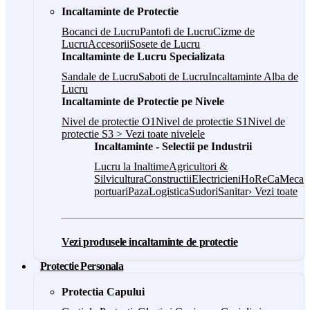
Incaltaminte de Protectie
Bocanci de Lucru
Pantofi de Lucru
Cizme de
Lucru
Accesorii
Sosete de Lucru
Incaltaminte de Lucru Specializata
Sandale de Lucru
Saboti de Lucru
Incaltaminte Alba de
Lucru
Incaltaminte de Protectie pe Nivele
Nivel de protectie O1
Nivel de protectie S1
Nivel de
protectie S3
> Vezi toate nivelele
Incaltaminte - Selectii pe Industrii
Lucru la Inaltime
Agricultori &
Silvicultura
Constructii
Electricieni
HoReCa
Mecani
portuari
Paza
Logistica
Sudori
Sanitar
› Vezi toate
Vezi produsele incaltaminte de protectie
Protectie Personala
Protectia Capului