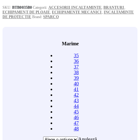
SKU:
BTB0035B0
Categorii:
ACCESORII INCALTAMINTE
,
BRANTURI
,
ECHIPAMENT DE PLOAIE
,
ECHIPAMENTE MECANICI
,
INCALTAMINTE
DE PROTECTIE
Brand:
SPARCO
Marime
35
36
37
38
39
40
41
42
43
44
45
46
47
48
Anulează