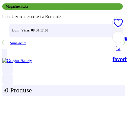
Magazine Fizice
in toata zona de sud-est a Romaniei
Luni- Vineri 08:30-17:00
Adau
Adau
Adau
Adau
Suna acum
la
la
la
la
favori
favori
favori
favori
0 Produse
0