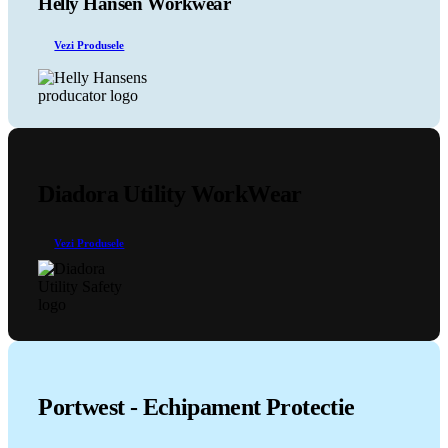
Helly Hansen Workwear
fi
alese
Vezi Produsele
în
pagina
produsului.
Diadora Utility WorkWear
Vezi Produsele
Portwest - Echipament Protectie