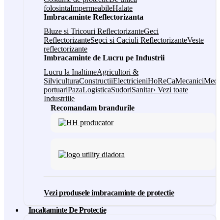
folosinta
Impermeabile
Halate
Imbracaminte Reflectorizanta
Bluze si Tricouri Reflectorizante
Geci
Reflectorizante
Sepci si Caciuli Reflectorizante
Veste
reflectorizante
Imbracaminte de Lucru pe Industrii
Lucru la Inaltime
Agricultori &
Silvicultura
Constructii
Electricieni
HoReCa
Mecanici
Medi
portuari
Paza
Logistica
Sudori
Sanitar
› Vezi toate
Industriile
Recomandam brandurile
Vezi produsele imbracaminte de protectie
Incaltaminte De Protectie