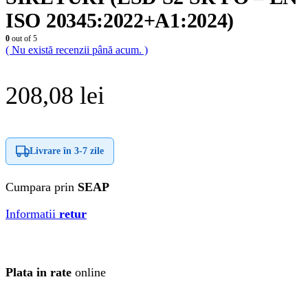
ISO 20345:2022+A1:2024)
0
out of 5
( Nu există recenzii până acum. )
208,08
lei
Livrare în
3-7 zile
Cumpara prin
SEAP
Informatii
retur
Plata in rate
online