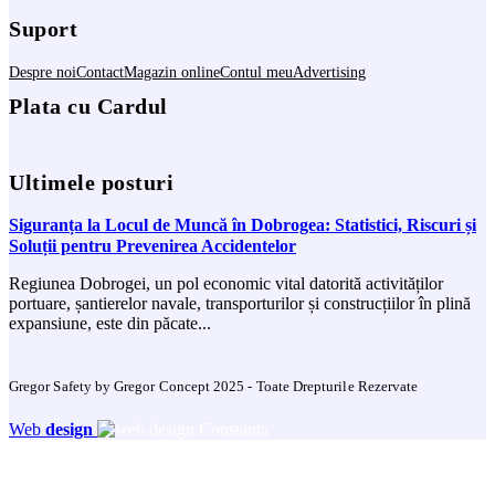
Suport
Despre noi
Contact
Magazin online
Contul meu
Advertising
Plata cu Cardul
Ultimele posturi
Siguranța la Locul de Muncă în Dobrogea: Statistici, Riscuri și
Soluții pentru Prevenirea Accidentelor
Regiunea Dobrogei, un pol economic vital datorită activităților
portuare, șantierelor navale, transporturilor și construcțiilor în plină
expansiune, este din păcate...
Gregor Safety by Gregor Concept 2025 - Toate Drepturile Rezervate
Web
design