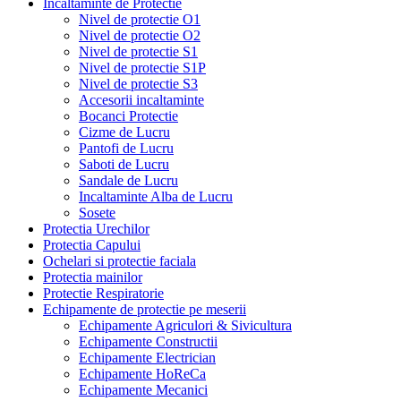
Incaltaminte de Protectie
Nivel de protectie O1
Nivel de protectie O2
Nivel de protectie S1
Nivel de protectie S1P
Nivel de protectie S3
Accesorii incaltaminte
Bocanci Protectie
Cizme de Lucru
Pantofi de Lucru
Saboti de Lucru
Sandale de Lucru
Incaltaminte Alba de Lucru
Sosete
Protectia Urechilor
Protectia Capului
Ochelari si protectie faciala
Protectia mainilor
Protectie Respiratorie
Echipamente de protectie pe meserii
Echipamente Agriculori & Sivicultura
Echipamente Constructii
Echipamente Electrician
Echipamente HoReCa
Echipamente Mecanici