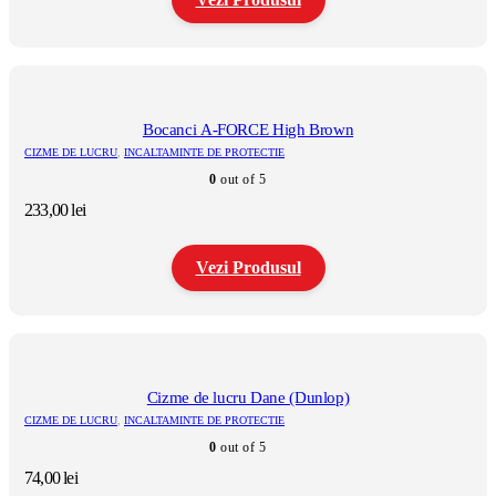
Acest
produs
are
mai
multe
Bocanci A-FORCE High Brown
variații.
CIZME DE LUCRU
,
INCALTAMINTE DE PROTECTIE
Opțiunile
0
out of 5
pot
fi
233,00
lei
alese
în
pagina
Vezi Produsul
produsului.
Acest
produs
are
mai
multe
Cizme de lucru Dane (Dunlop)
variații.
CIZME DE LUCRU
,
INCALTAMINTE DE PROTECTIE
Opțiunile
0
out of 5
pot
fi
74,00
lei
alese