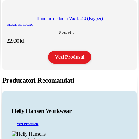
produs
are
mai
multe
Hanorac de lucru Work 2.0 (Payper)
variații.
BLUZE DE LUCRU
Opțiunile
0
out of 5
pot
fi
229,00
lei
alese
în
pagina
Vezi Produsul
produsului.
Acest
produs
Producatori Recomandati
are
mai
multe
variații.
Opțiunile
pot
Helly Hansen Workwear
fi
alese
Vezi Produsele
în
pagina
produsului.