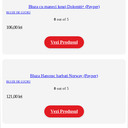
mai
multe
Bluza cu maneci lungi Dolomiti+ (Payper)
variații.
BLUZE DE LUCRU
Opțiunile
0
out of 5
pot
fi
106,00
lei
alese
în
pagina
Vezi Produsul
produsului.
Acest
produs
are
mai
multe
Bluza Hanorac barbati Norway (Payper)
variații.
BLUZE DE LUCRU
Opțiunile
0
out of 5
pot
fi
121,00
lei
alese
în
pagina
Vezi Produsul
produsului.
Acest