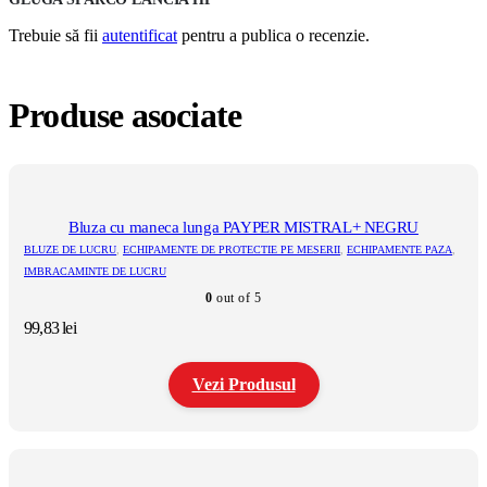
Trebuie să fii
autentificat
pentru a publica o recenzie.
Produse asociate
Bluza cu maneca lunga PAYPER MISTRAL+ NEGRU
BLUZE DE LUCRU
,
ECHIPAMENTE DE PROTECTIE PE MESERII
,
ECHIPAMENTE PAZA
,
IMBRACAMINTE DE LUCRU
0
out of 5
99,83
lei
Vezi Produsul
Acest
produs
are