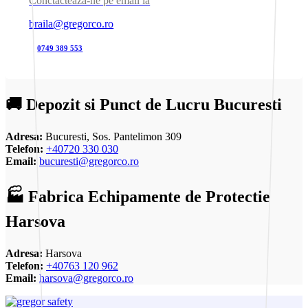
Conctacteaza-ne pe email la
braila@gregorco.ro
0749 389 553
🚚 Depozit si Punct de Lucru Bucuresti
Adresa:
Bucuresti, Sos. Pantelimon 309
Telefon:
+40720 330 030
Email:
bucuresti@gregorco.ro
🏭 Fabrica Echipamente de Protectie
Harsova
Adresa:
Harsova
Telefon:
+40763 120 962
Email:
harsova@gregorco.ro