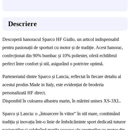
Descriere
Descoperă hanoracul Sparco HF Giallo, un articol indispensabil
pentru pasionații de sporturi cu motor și de tradiție. Acest hanorac,
confecționat din 90% bumbac și 10% poliester, oferă echilibrul
perfect între confort și stil, asigurând o potrivire optimă.
Parteneriatul dintre Sparco și Lancia, reflectat în fiecare detaliu al
acestui produs Made in Italy, este evidențiat de broderia
personalizată HF direct.
Disponibil în culoarea albastru marin, în mărimi unisex XS-3XL.
Sparco și Lancia: o „întoarcere în viitor” în stil mare, combinând
tradiția și inovația într-o linie de îmbrăcăminte sport dedicată tuturor
pasionaților și celebrând marile succese ale sporturilor cu motor din