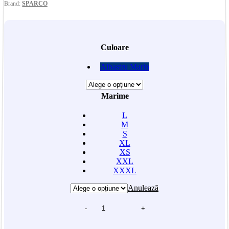
Brand:
SPARCO
Culoare
Albastru Marin
Marime
L
M
S
XL
XS
XXL
XXXL
Anulează
-
+