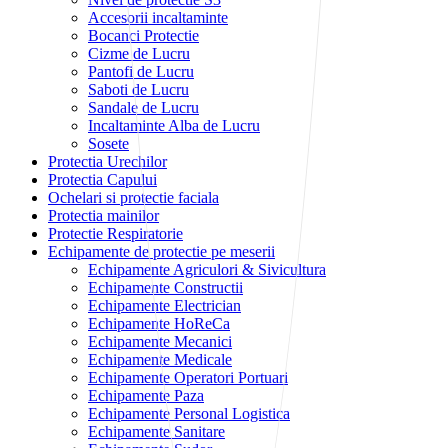
Accesorii incaltaminte
Bocanci Protectie
Cizme de Lucru
Pantofi de Lucru
Saboti de Lucru
Sandale de Lucru
Incaltaminte Alba de Lucru
Sosete
Protectia Urechilor
Protectia Capului
Ochelari si protectie faciala
Protectia mainilor
Protectie Respiratorie
Echipamente de protectie pe meserii
Echipamente Agriculori & Sivicultura
Echipamente Constructii
Echipamente Electrician
Echipamente HoReCa
Echipamente Mecanici
Echipamente Medicale
Echipamente Operatori Portuari
Echipamente Paza
Echipamente Personal Logistica
Echipamente Sanitare