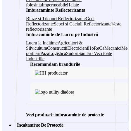
folosinta
Impermeabile
Halate
Imbracaminte Reflectorizanta
Bluze si Tricouri Reflectorizante
Geci
Reflectorizante
Sepci si Caciuli Reflectorizante
Veste
reflectorizante
Imbracaminte de Lucru pe Industrii
Lucru la Inaltime
Agricultori &
Silvicultura
Constructii
Electricieni
HoReCa
Mecanici
Medi
portuari
Paza
Logistica
Sudori
Sanitar
› Vezi toate
Industriile
Recomandam brandurile
Vezi produsele imbracaminte de protectie
Incaltaminte De Protectie