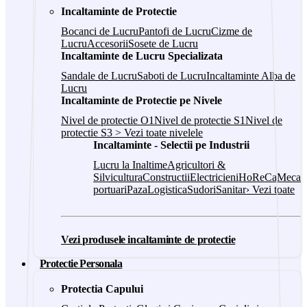
Incaltaminte de Protectie
Bocanci de Lucru
Pantofi de Lucru
Cizme de
Lucru
Accesorii
Sosete de Lucru
Incaltaminte de Lucru Specializata
Sandale de Lucru
Saboti de Lucru
Incaltaminte Alba de
Lucru
Incaltaminte de Protectie pe Nivele
Nivel de protectie O1
Nivel de protectie S1
Nivel de
protectie S3
> Vezi toate nivelele
Incaltaminte - Selectii pe Industrii
Lucru la Inaltime
Agricultori &
Silvicultura
Constructii
Electricieni
HoReCa
Mecani
portuari
Paza
Logistica
Sudori
Sanitar
› Vezi toate
Vezi produsele incaltaminte de protectie
Protectie Personala
Protectia Capului