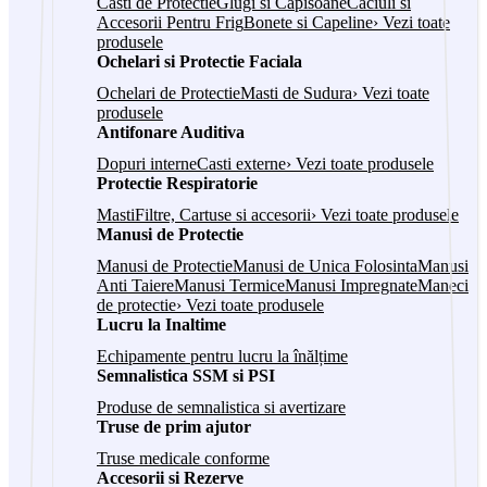
Casti de Protectie
Glugi si Capisoane
Caciuli si
Accesorii Pentru Frig
Bonete si Capeline
› Vezi toate
produsele
Ochelari si Protectie Faciala
Ochelari de Protectie
Masti de Sudura
› Vezi toate
produsele
Antifonare Auditiva
Dopuri interne
Casti externe
› Vezi toate produsele
Protectie Respiratorie
Masti
Filtre, Cartuse si accesorii
› Vezi toate produsele
Manusi de Protectie
Manusi de Protectie
Manusi de Unica Folosinta
Manusi
Anti Taiere
Manusi Termice
Manusi Impregnate
Maneci
de protectie
› Vezi toate produsele
Lucru la Inaltime
Echipamente pentru lucru la înălțime
Semnalistica SSM si PSI
Produse de semnalistica si avertizare
Truse de prim ajutor
Truse medicale conforme
Accesorii si Rezerve