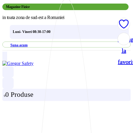
Magazine Fizice
in toata zona de sud-est a Romaniei
Luni- Vineri 08:30-17:00
Adau
Adau
Adau
Adau
Suna acum
la
la
la
la
favori
favori
favori
favori
0 Produse
0