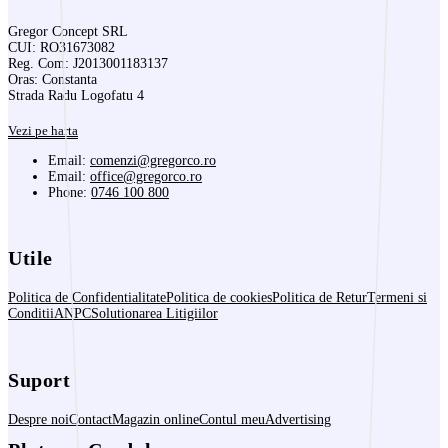
Gregor Concept SRL
CUI: RO31673082
Reg. Com: J2013001183137
Oras: Constanta
Strada Radu Logofatu 4
Vezi pe harta
Email:
comenzi@gregorco.ro
Email:
office@gregorco.ro
Phone:
0746 100 800
Utile
Politica de Confidentialitate
Politica de cookies
Politica de Retur
Termeni si
Conditii
ANPC
Solutionarea Litigiilor
Suport
Despre noi
Contact
Magazin online
Contul meu
Advertising