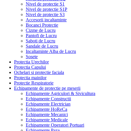
Nivel de protectie S1
Nivel de protectie S1P
Nivel de protectie S3
Accesorii incaltaminte
Bocanci Protectie
Cizme de Lucru
Pantofi de Lucru
Saboti de Lucru
Sandale de Lucru
Incaltaminte Alba de Lucru
Sosete
Protectia Urechilor
Protectia Capului
Ochelari si protectie faciala
Protectia mainilor
Protectie Respiratorie
Echipamente de protectie pe meserii
Echipamente Agriculori & Sivicultura
Echipamente Constructii
Echipamente Electrician
Echipamente HoReCa
Echipamente Mecanici
Echipamente Medicale
Echipamente Operatori Portuari
Echipamente Paza