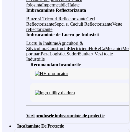
folosinta
Impermeabile
Halate
Imbracaminte Reflectorizanta
Bluze si Tricouri Reflectorizante
Geci
Reflectorizante
Sepci si Caciuli Reflectorizante
Veste
reflectorizante
Imbracaminte de Lucru pe Industrii
Lucru la Inaltime
Agricultori &
Silvicultura
Constructii
Electricieni
HoReCa
Mecanici
Medi
portuari
Paza
Logistica
Sudori
Sanitar
› Vezi toate
Industriile
Recomandam brandurile
Vezi produsele imbracaminte de protectie
Incaltaminte De Protectie