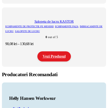
Salopeta de lucru KASTOR
ECHIPAMENTE DE PROTECTIE PE MESERII
,
ECHIPAMENTE PAZA
,
IMBRACAMINTE DE
LUCRU
,
SALOPETE DE LUCRU
0
out of 5
Interval
90,08
lei
–
130,68
lei
de
prețuri:
Vezi Produsul
90,08 lei
până
la
Acest
130,68 lei
produs
Producatori Recomandati
are
mai
multe
variații.
Opțiunile
pot
Helly Hansen Workwear
fi
alese