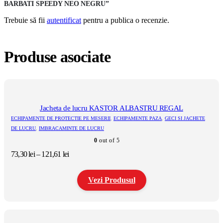
BARBATI SPEEDY NEO NEGRU”
Trebuie să fii
autentificat
pentru a publica o recenzie.
Produse asociate
Jacheta de lucru KASTOR ALBASTRU REGAL
ECHIPAMENTE DE PROTECTIE PE MESERII
,
ECHIPAMENTE PAZA
,
GECI SI JACHETE
DE LUCRU
,
IMBRACAMINTE DE LUCRU
0
out of 5
Interval
73,30
lei
–
121,61
lei
de
prețuri:
Vezi Produsul
73,30 lei
până
la
Acest
121,61 lei
produs
are