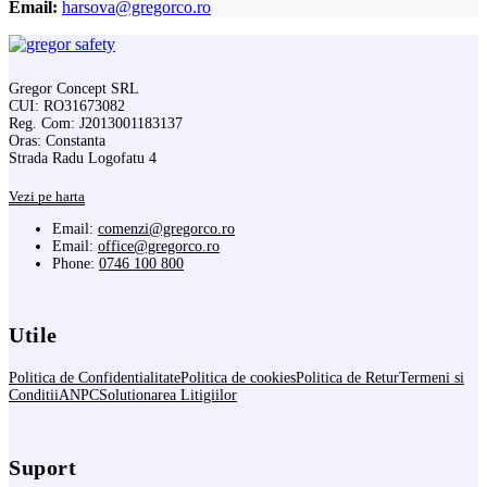
Email:
harsova@gregorco.ro
Gregor Concept SRL
CUI: RO31673082
Reg. Com: J2013001183137
Oras: Constanta
Strada Radu Logofatu 4
Vezi pe harta
Email:
comenzi@gregorco.ro
Email:
office@gregorco.ro
Phone:
0746 100 800
Utile
Politica de Confidentialitate
Politica de cookies
Politica de Retur
Termeni si
Conditii
ANPC
Solutionarea Litigiilor
Suport