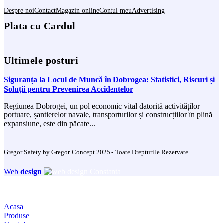
Despre noi
Contact
Magazin online
Contul meu
Advertising
Plata cu Cardul
Ultimele posturi
Siguranța la Locul de Muncă în Dobrogea: Statistici, Riscuri și
Soluții pentru Prevenirea Accidentelor
Regiunea Dobrogei, un pol economic vital datorită activităților
portuare, șantierelor navale, transporturilor și construcțiilor în plină
expansiune, este din păcate...
Gregor Safety by Gregor Concept 2025 - Toate Drepturile Rezervate
Web
design
Acasa
Produse