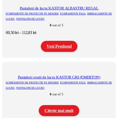
mai
multe
Pantaloni de lucru KASTOR ALBASTRU REGAL
variații.
ECHIPAMENTE DE PROTECTIE PE MESERII
,
ECHIPAMENTE PAZA
,
IMBRACAMINTE DE
Opțiunile
LUCRU
,
PANTALONI DE LUCRU
pot
0
out of 5
fi
alese
Interval
69,50
lei
–
112,83
lei
în
de
pagina
prețuri:
produsului.
Vezi Produsul
69,50 lei
până
la
Acest
112,83 lei
produs
are
mai
multe
Pantaloni scurti de lucru KASTOR GRI (EMERTON)
variații.
ECHIPAMENTE DE PROTECTIE PE MESERII
,
ECHIPAMENTE PAZA
,
IMBRACAMINTE DE
Opțiunile
LUCRU
,
PANTALONI DE LUCRU
pot
0
out of 5
fi
alese
în
pagina
Citește mai mult
produsului.