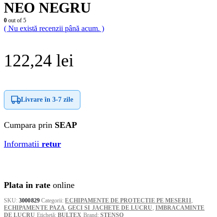
NEO NEGRU
0
out of 5
( Nu există recenzii până acum. )
122,24
lei
Livrare în
3-7 zile
Cumpara prin
SEAP
Informatii
retur
Plata in rate
online
SKU:
3000829
Categorii:
ECHIPAMENTE DE PROTECTIE PE MESERII
,
ECHIPAMENTE PAZA
,
GECI SI JACHETE DE LUCRU
,
IMBRACAMINTE
DE LUCRU
Etichetă:
BULTEX
Brand:
STENSO