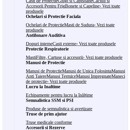
Casti de Protectie
Glugi si Capisoane
Caciuli si
Accesorii Pentru Frig
Bonete si Capeline
› Vezi toate
produsele
Ochelari si Protectie Faciala
Ochelari de Protectie
Masti de Sudura
› Vezi toate
produsele
Antifonare Auditiva
Dopuri interne
Casti externe
› Vezi toate produsele
Protectie Respiratorie
Masti
Filtre, Cartuse si accesorii
› Vezi toate produsele
Manusi de Protectie
Manusi de Protectie
Manusi de Unica Folosinta
Manusi
Anti Taiere
Manusi Termice
Manusi Impregnate
Maneci
de protectie
› Vezi toate produsele
Lucru la Inaltime
Echipamente pentru lucru la înălțime
Semnalistica SSM si PSI
Produse de semnalistica si avertizare
Truse de prim ajutor
Truse medicale conforme
Accesorii si Rezerve