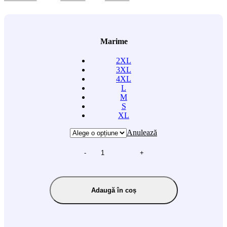
Marime
2XL
3XL
4XL
L
M
S
XL
Anulează
-
+
Adaugă în coș