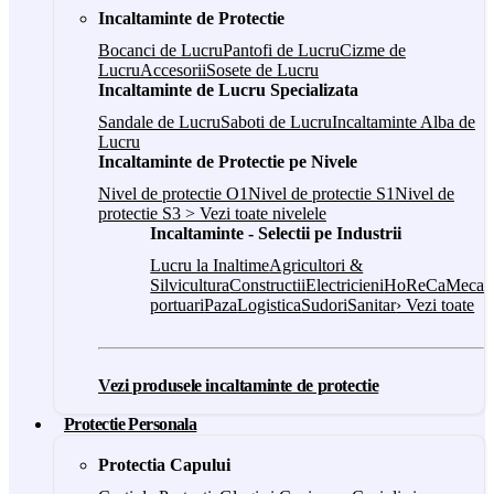
Incaltaminte de Protectie
Bocanci de Lucru
Pantofi de Lucru
Cizme de
Lucru
Accesorii
Sosete de Lucru
Incaltaminte de Lucru Specializata
Sandale de Lucru
Saboti de Lucru
Incaltaminte Alba de
Lucru
Incaltaminte de Protectie pe Nivele
Nivel de protectie O1
Nivel de protectie S1
Nivel de
protectie S3
> Vezi toate nivelele
Incaltaminte - Selectii pe Industrii
Lucru la Inaltime
Agricultori &
Silvicultura
Constructii
Electricieni
HoReCa
Mecani
portuari
Paza
Logistica
Sudori
Sanitar
› Vezi toate
Vezi produsele incaltaminte de protectie
Protectie Personala
Protectia Capului