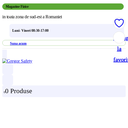
Magazine Fizice
in toata zona de sud-est a Romaniei
Luni- Vineri 08:30-17:00
Adau
Adau
Adau
Adau
Suna acum
la
la
la
la
favori
favori
favori
favori
0 Produse
0