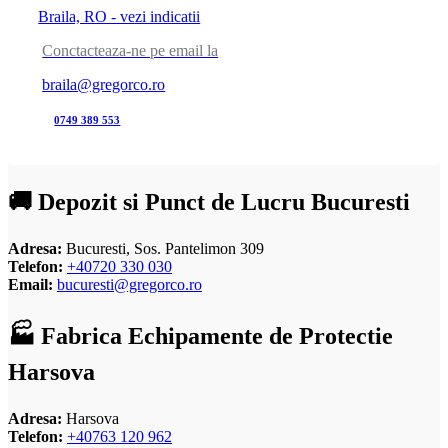
Braila, RO - vezi indicatii
Conctacteaza-ne pe email la
braila@gregorco.ro
0749 389 553
🚚 Depozit si Punct de Lucru Bucuresti
Adresa:
Bucuresti, Sos. Pantelimon 309
Telefon:
+40720 330 030
Email:
bucuresti@gregorco.ro
🏭 Fabrica Echipamente de Protectie
Harsova
Adresa:
Harsova
Telefon:
+40763 120 962