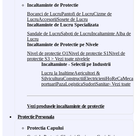
Incaltaminte de Protectie
Bocanci de Lucru
Pantofi de Lucru
Cizme de
Lucru
Accesorii
Sosete de Lucru
Incaltaminte de Lucru Specializata
Sandale de Lucru
Saboti de Lucru
Incaltaminte Alba de
Lucru
Incaltaminte de Protectie pe Nivele
Nivel de protectie O1
Nivel de protectie S1
Nivel de
protectie S3
> Vezi toate nivelele
Incaltaminte - Selectii pe Industrii
Lucru la Inaltime
Agricultori &
Silvicultura
Constructii
Electricieni
HoReCa
Mecani
portuari
Paza
Logistica
Sudori
Sanitar
› Vezi toate
Vezi produsele incaltaminte de protectie
Protectie Personala
Protectia Capului