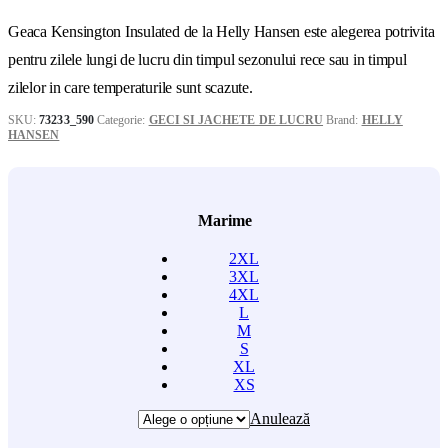
Geaca Kensington Insulated de la Helly Hansen este alegerea potrivita
pentru zilele lungi de lucru din timpul sezonului rece sau in timpul
zilelor in care temperaturile sunt scazute.
SKU:
73233_590
Categorie:
GECI SI JACHETE DE LUCRU
Brand:
HELLY
HANSEN
Marime
2XL
3XL
4XL
L
M
S
XL
XS
Anulează