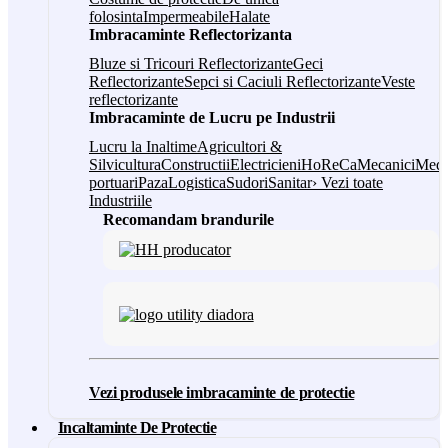
folosinta
Impermeabile
Halate
Imbracaminte Reflectorizanta
Bluze si Tricouri Reflectorizante
Geci
Reflectorizante
Sepci si Caciuli Reflectorizante
Veste
reflectorizante
Imbracaminte de Lucru pe Industrii
Lucru la Inaltime
Agricultori &
Silvicultura
Constructii
Electricieni
HoReCa
Mecanici
Medi
portuari
Paza
Logistica
Sudori
Sanitar
› Vezi toate
Industriile
Recomandam brandurile
Vezi produsele imbracaminte de protectie
Incaltaminte De Protectie