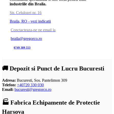
industriile din Braila.
Str. Celulozei nr. 16
Braila, RO - vezi indicatii
Conctacteaza-ne pe email la
braila@gregorco.ro
0749 389 553
🚚 Depozit si Punct de Lucru Bucuresti
Adresa:
Bucuresti, Sos. Pantelimon 309
Telefon:
+40720 330 030
Email:
bucuresti@gregorco.ro
🏭 Fabrica Echipamente de Protectie
Harsova