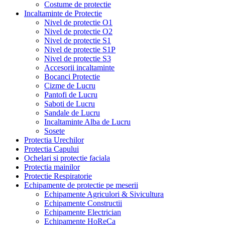
Costume de protectie
Incaltaminte de Protectie
Nivel de protectie O1
Nivel de protectie O2
Nivel de protectie S1
Nivel de protectie S1P
Nivel de protectie S3
Accesorii incaltaminte
Bocanci Protectie
Cizme de Lucru
Pantofi de Lucru
Saboti de Lucru
Sandale de Lucru
Incaltaminte Alba de Lucru
Sosete
Protectia Urechilor
Protectia Capului
Ochelari si protectie faciala
Protectia mainilor
Protectie Respiratorie
Echipamente de protectie pe meserii
Echipamente Agriculori & Sivicultura
Echipamente Constructii
Echipamente Electrician
Echipamente HoReCa