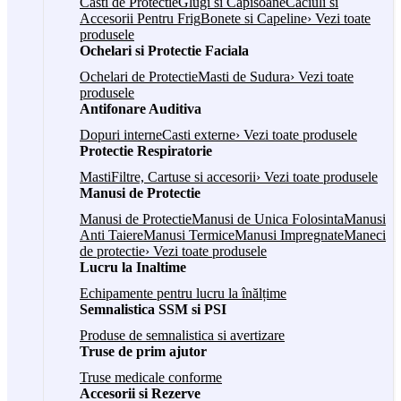
Casti de Protectie
Glugi si Capisoane
Caciuli si
Accesorii Pentru Frig
Bonete si Capeline
› Vezi toate
produsele
Ochelari si Protectie Faciala
Ochelari de Protectie
Masti de Sudura
› Vezi toate
produsele
Antifonare Auditiva
Dopuri interne
Casti externe
› Vezi toate produsele
Protectie Respiratorie
Masti
Filtre, Cartuse si accesorii
› Vezi toate produsele
Manusi de Protectie
Manusi de Protectie
Manusi de Unica Folosinta
Manusi
Anti Taiere
Manusi Termice
Manusi Impregnate
Maneci
de protectie
› Vezi toate produsele
Lucru la Inaltime
Echipamente pentru lucru la înălțime
Semnalistica SSM si PSI
Produse de semnalistica si avertizare
Truse de prim ajutor
Truse medicale conforme
Accesorii si Rezerve