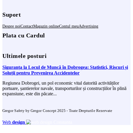
Suport
Despre noi
Contact
Magazin online
Contul meu
Advertising
Plata cu Cardul
Ultimele posturi
Siguranța la Locul de Muncă în Dobrogea: Statistici, Riscuri și
Soluții pentru Prevenirea Accidentelor
Regiunea Dobrogei, un pol economic vital datorită activităților
portuare, șantierelor navale, transporturilor și construcțiilor în plină
expansiune, este din păcate...
Gregor Safety by Gregor Concept 2025 - Toate Drepturile Rezervate
Web
design