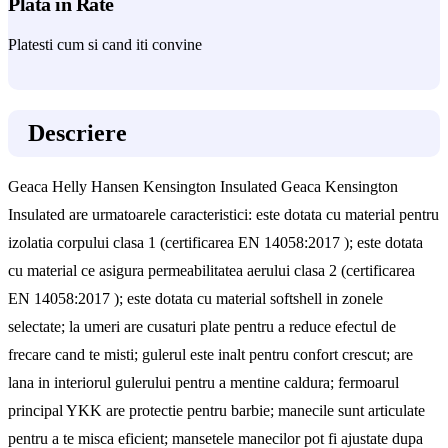
Plata in Rate
Platesti cum si cand iti convine
Descriere
Geaca Helly Hansen Kensington Insulated Geaca Kensington
Insulated are urmatoarele caracteristici: este dotata cu material pentru
izolatia corpului clasa 1 (certificarea EN 14058:2017 ); este dotata
cu material ce asigura permeabilitatea aerului clasa 2 (certificarea
EN 14058:2017 ); este dotata cu material softshell in zonele
selectate; la umeri are cusaturi plate pentru a reduce efectul de
frecare cand te misti; gulerul este inalt pentru confort crescut; are
lana in interiorul gulerului pentru a mentine caldura; fermoarul
principal YKK are protectie pentru barbie; manecile sunt articulate
pentru a te misca eficient; mansetele manecilor pot fi ajustate dupa