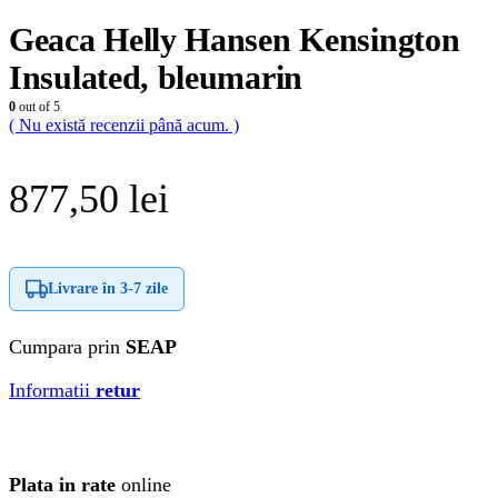
Geaca Helly Hansen Kensington
Insulated, bleumarin
0
out of 5
( Nu există recenzii până acum. )
877,50
lei
Livrare în
3-7 zile
Cumpara prin
SEAP
Informatii
retur
Plata in rate
online