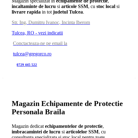
Magazin specializat in
echipamente de protectie
,
incaltaminte de lucru
si
articole SSM
, cu
stoc local
si
livrare rapida
in tot
judetul Tulcea
.
Str. Ing. Dumitru Ivanoc, Incinta Iberom
Tulcea, RO - vezi indicatii
Conctacteaza-ne pe email la
tulcea@gregorco.ro
0729 445 522
Magazin Echipamente de Protectie
Personala Braila
Magazin dedicat
echipamentelor de protectie
,
imbracamintei de lucru
si
articolelor SSM
, cu
consultanta specializata si stoc local pentru toate