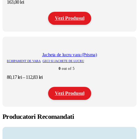
fi
163,00
lei
alese
în
pagina
Vezi Produsul
produsului.
Acest
produs
are
mai
multe
Jacheta de lucru vara (Prisma)
variații.
ECHIPAMENT DE VARA
,
GECI SI JACHETE DE LUCRU
Opțiunile
0
out of 5
pot
fi
Interval
80,17
lei
–
112,83
lei
alese
de
în
prețuri:
pagina
Vezi Produsul
80,17 lei
produsului.
până
la
Acest
112,83 lei
produs
Producatori Recomandati
are
mai
multe
variații.