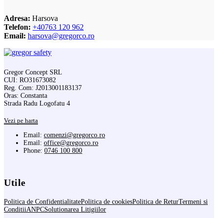
Adresa:
Harsova
Telefon:
+40763 120 962
Email:
harsova@gregorco.ro
Gregor Concept SRL
CUI: RO31673082
Reg. Com: J2013001183137
Oras: Constanta
Strada Radu Logofatu 4
Vezi pe harta
Email:
comenzi@gregorco.ro
Email:
office@gregorco.ro
Phone:
0746 100 800
Utile
Politica de Confidentialitate
Politica de cookies
Politica de Retur
Termeni si
Conditii
ANPC
Solutionarea Litigiilor