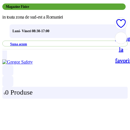
Magazine Fizice
in toata zona de sud-est a Romaniei
Luni- Vineri 08:30-17:00
Adau
Adau
Adau
Adau
Suna acum
la
la
la
la
favori
favori
favori
favori
0 Produse
0