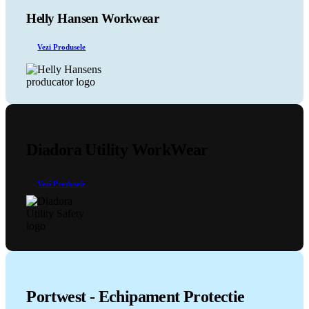
Opțiunile
pot
Helly Hansen Workwear
fi
alese
Vezi Produsele
în
pagina
produsului.
Diadora Utility WorkWear
Vezi Produsele
Portwest - Echipament Protectie