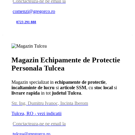
Conctacteaza-ne pe email la
comenzi@gregorco.ro
0723 291 888
Magazin Echipamente de Protectie
Personala Tulcea
Magazin specializat in
echipamente de protectie
,
incaltaminte de lucru
si
articole SSM
, cu
stoc local
si
livrare rapida
in tot
judetul Tulcea
.
Str. Ing. Dumitru Ivanoc, Incinta Iberom
Tulcea, RO - vezi indicatii
Conctacteaza-ne pe email la
tulcea@gregorco.ro