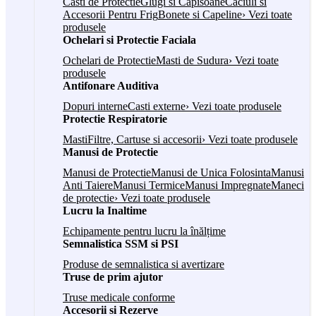
Casti de Protectie
Glugi si Capisoane
Caciuli si
Accesorii Pentru Frig
Bonete si Capeline
› Vezi toate
produsele
Ochelari si Protectie Faciala
Ochelari de Protectie
Masti de Sudura
› Vezi toate
produsele
Antifonare Auditiva
Dopuri interne
Casti externe
› Vezi toate produsele
Protectie Respiratorie
Masti
Filtre, Cartuse si accesorii
› Vezi toate produsele
Manusi de Protectie
Manusi de Protectie
Manusi de Unica Folosinta
Manusi
Anti Taiere
Manusi Termice
Manusi Impregnate
Maneci
de protectie
› Vezi toate produsele
Lucru la Inaltime
Echipamente pentru lucru la înălțime
Semnalistica SSM si PSI
Produse de semnalistica si avertizare
Truse de prim ajutor
Truse medicale conforme
Accesorii si Rezerve