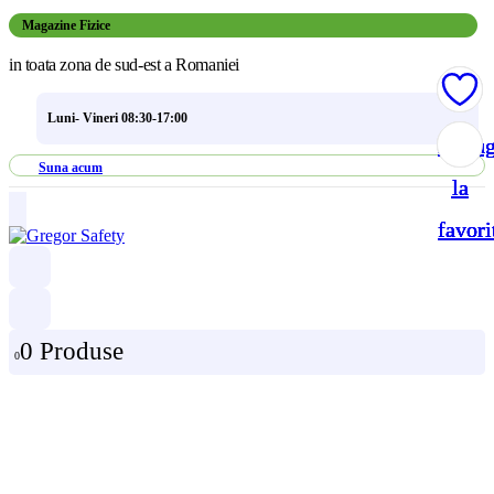
Magazine Fizice
in toata zona de sud-est a Romaniei
Luni- Vineri 08:30-17:00
Adau
Adau
Adau
Adau
Suna acum
la
la
la
la
favori
favori
favori
favori
0 Produse
0