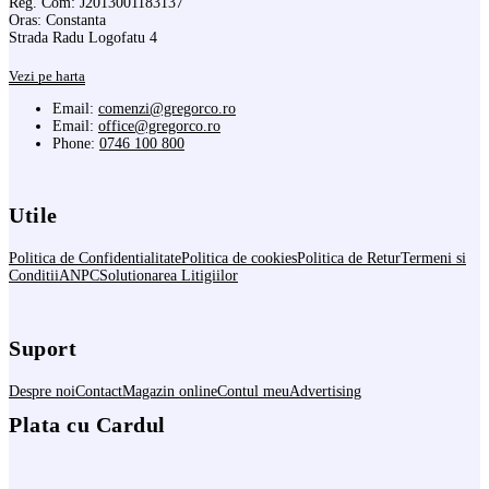
Reg. Com: J2013001183137
Oras: Constanta
Strada Radu Logofatu 4
Vezi pe harta
Email:
comenzi@gregorco.ro
Email:
office@gregorco.ro
Phone:
0746 100 800
Utile
Politica de Confidentialitate
Politica de cookies
Politica de Retur
Termeni si
Conditii
ANPC
Solutionarea Litigiilor
Suport
Despre noi
Contact
Magazin online
Contul meu
Advertising
Plata cu Cardul