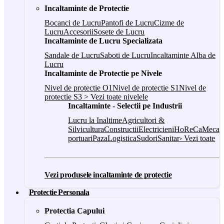
Incaltaminte de Protectie
Bocanci de Lucru
Pantofi de Lucru
Cizme de
Lucru
Accesorii
Sosete de Lucru
Incaltaminte de Lucru Specializata
Sandale de Lucru
Saboti de Lucru
Incaltaminte Alba de
Lucru
Incaltaminte de Protectie pe Nivele
Nivel de protectie O1
Nivel de protectie S1
Nivel de
protectie S3
> Vezi toate nivelele
Incaltaminte - Selectii pe Industrii
Lucru la Inaltime
Agricultori &
Silvicultura
Constructii
Electricieni
HoReCa
Mecani
portuari
Paza
Logistica
Sudori
Sanitar
› Vezi toate
Vezi produsele incaltaminte de protectie
Protectie Personala
Protectia Capului