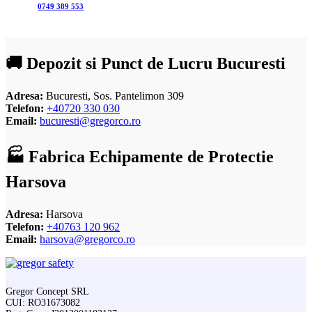
0749 389 553
🚚 Depozit si Punct de Lucru Bucuresti
Adresa:
Bucuresti, Sos. Pantelimon 309
Telefon:
+40720 330 030
Email:
bucuresti@gregorco.ro
🏭 Fabrica Echipamente de Protectie
Harsova
Adresa:
Harsova
Telefon:
+40763 120 962
Email:
harsova@gregorco.ro
Gregor Concept SRL
CUI: RO31673082