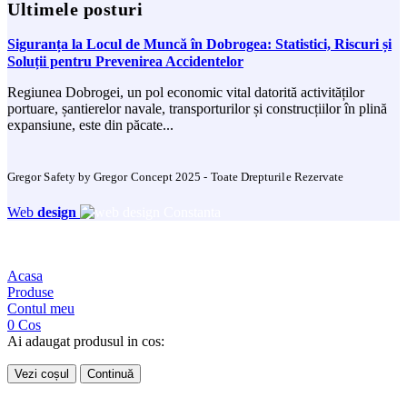
Ultimele posturi
Siguranța la Locul de Muncă în Dobrogea: Statistici, Riscuri și
Soluții pentru Prevenirea Accidentelor
Regiunea Dobrogei, un pol economic vital datorită activităților
portuare, șantierelor navale, transporturilor și construcțiilor în plină
expansiune, este din păcate...
Gregor Safety by Gregor Concept 2025 - Toate Drepturile Rezervate
Web
design
Acasa
Produse
Contul meu
0
Cos
Ai adaugat produsul in cos:
Vezi coșul
Continuă