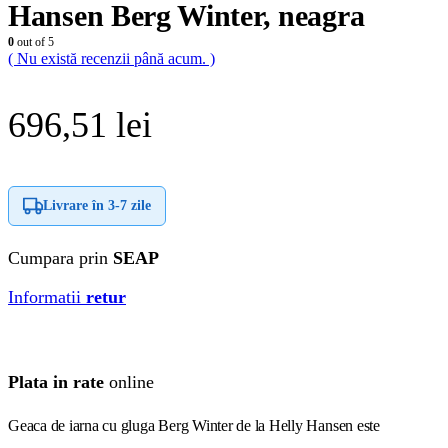
Hansen Berg Winter, neagra
0
out of 5
( Nu există recenzii până acum. )
696,51
lei
Livrare în
3-7 zile
Cumpara prin
SEAP
Informatii
retur
Plata in rate
online
Geaca de iarna cu gluga Berg Winter de la Helly Hansen este