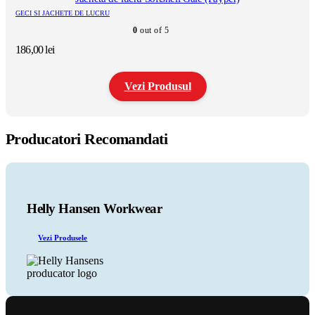
variații.
GECI SI JACHETE DE LUCRU
Opțiunile
0
out of 5
pot
fi
186,00
lei
alese
în
pagina
Vezi Produsul
produsului.
Acest
produs
Producatori Recomandati
are
mai
multe
variații.
Opțiunile
pot
Helly Hansen Workwear
fi
alese
Vezi Produsele
în
pagina
produsului.