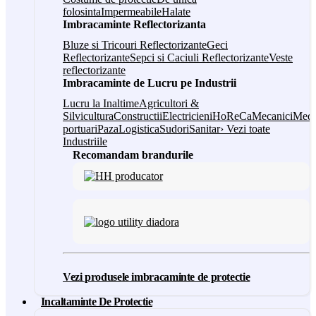
folosinta
Impermeabile
Halate
Imbracaminte Reflectorizanta
Bluze si Tricouri Reflectorizante
Geci
Reflectorizante
Sepci si Caciuli Reflectorizante
Veste
reflectorizante
Imbracaminte de Lucru pe Industrii
Lucru la Inaltime
Agricultori &
Silvicultura
Constructii
Electricieni
HoReCa
Mecanici
Medi
portuari
Paza
Logistica
Sudori
Sanitar
› Vezi toate
Industriile
Recomandam brandurile
Vezi produsele imbracaminte de protectie
Incaltaminte De Protectie