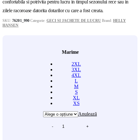
confortabila si potrivita pentru lucru in timpul sezonului rece sau in
zilele racoroase datorita dotarilor cu care a fost creata.
SKU:
76201_990
Categorie:
GECI SI JACHETE DE LUCRU
Brand:
HELLY
HANSEN
Marime
2XL
3XL
4XL
L
M
S
XL
XS
Anulează
-
+