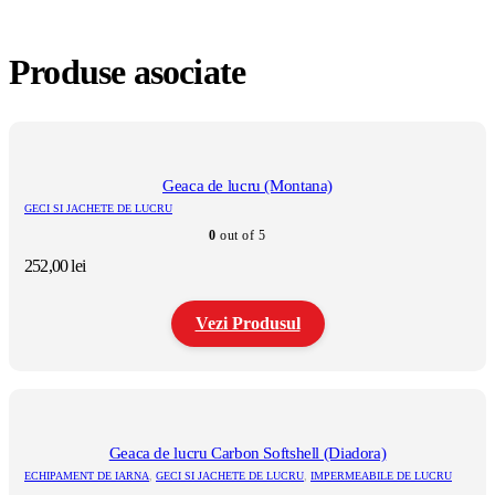
Produse asociate
Geaca de lucru (Montana)
GECI SI JACHETE DE LUCRU
0
out of 5
252,00
lei
Vezi Produsul
Acest
produs
are
mai
multe
Geaca de lucru Carbon Softshell (Diadora)
variații.
ECHIPAMENT DE IARNA
,
GECI SI JACHETE DE LUCRU
,
IMPERMEABILE DE LUCRU
Opțiunile