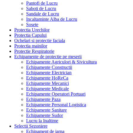
Pantofi de Lucru
Saboti de Lucru
Sandale de Lucru
Incaltaminte Alba de Lucru
Sosete
Protectia Urechilor
Protectia Capului
Ochelari si protectie faciala
Protectia mainilor
Protectie Respiratorie
Echipamente de protectie pe meserii
Echipamente Agriculori & Sivicultura
Echipamente Constructii
Echipamente Electrician
Echipamente HoReCa
Echipamente Mecanici
Echipamente Medicale
Echipamente Operatori Portuari
Echipamente Paza
Echipamente Personal Logistica
Echipamente Sanitare
Echipamente Sudor
Lucru la Inaltime
Selectii Sezoniere
Echipament de iarna