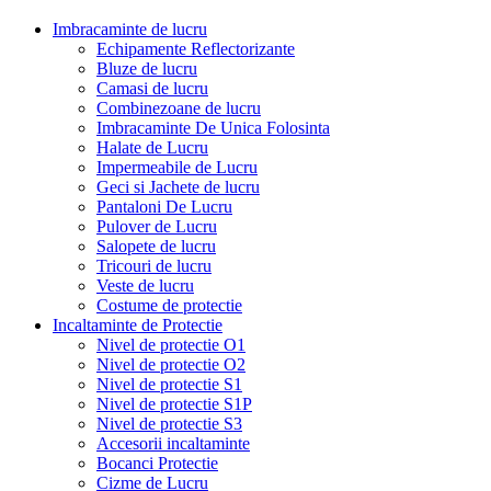
Imbracaminte de lucru
Echipamente Reflectorizante
Bluze de lucru
Camasi de lucru
Combinezoane de lucru
Imbracaminte De Unica Folosinta
Halate de Lucru
Impermeabile de Lucru
Geci si Jachete de lucru
Pantaloni De Lucru
Pulover de Lucru
Salopete de lucru
Tricouri de lucru
Veste de lucru
Costume de protectie
Incaltaminte de Protectie
Nivel de protectie O1
Nivel de protectie O2
Nivel de protectie S1
Nivel de protectie S1P
Nivel de protectie S3
Accesorii incaltaminte
Bocanci Protectie
Cizme de Lucru