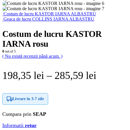
Costum de lucru KASTOR IARNA ALBASTRU
Geaca de lucru COLLINS IARNA ALBASTRU
Costum de lucru KASTOR
IARNA rosu
0
out of 5
( Nu există recenzii până acum. )
Interval
198,35
lei
–
285,59
lei
de
prețuri:
Livrare în
3-7 zile
198,35 l
Cumpara prin
SEAP
până
Informatii
retur