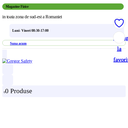
Magazine Fizice
in toata zona de sud-est a Romaniei
Luni- Vineri 08:30-17:00
Adau
Adau
Adau
Adau
Suna acum
la
la
la
la
favori
favori
favori
favori
0 Produse
0