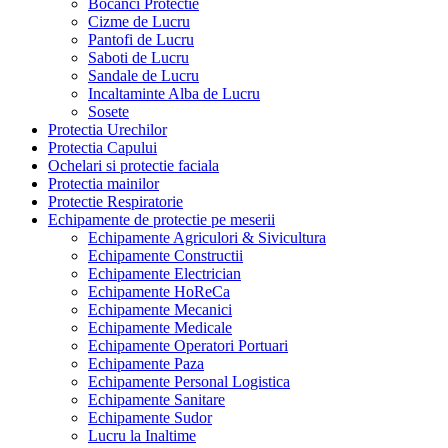
Bocanci Protectie
Cizme de Lucru
Pantofi de Lucru
Saboti de Lucru
Sandale de Lucru
Incaltaminte Alba de Lucru
Sosete
Protectia Urechilor
Protectia Capului
Ochelari si protectie faciala
Protectia mainilor
Protectie Respiratorie
Echipamente de protectie pe meserii
Echipamente Agriculori & Sivicultura
Echipamente Constructii
Echipamente Electrician
Echipamente HoReCa
Echipamente Mecanici
Echipamente Medicale
Echipamente Operatori Portuari
Echipamente Paza
Echipamente Personal Logistica
Echipamente Sanitare
Echipamente Sudor
Lucru la Inaltime