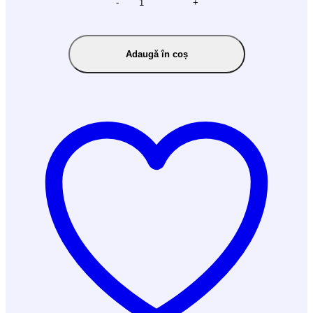
-
+
Adaugă în coș