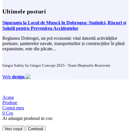
Ultimele posturi
Siguranța la Locul de Muncă în Dobrogea: Statistici, Riscuri și
Soluții pentru Prevenirea Accidentelor
Regiunea Dobrogei, un pol economic vital datorită activităților
portuare, șantierelor navale, transporturilor și construcțiilor în plină
expansiune, este din păcate...
Gregor Safety by Gregor Concept 2025 - Toate Drepturile Rezervate
Web
design
Acasa
Produse
Contul meu
0
Cos
Ai adaugat produsul in cos:
Vezi coșul
Continuă