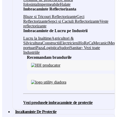
folosinta
Impermeabile
Halate
Imbracaminte Reflectorizanta
Bluze si Tricouri Reflectorizante
Geci
Reflectorizante
Sepci si Caciuli Reflectorizante
Veste
reflectorizante
Imbracaminte de Lucru pe Industrii
Lucru la Inaltime
Agricultori &
Silvicultura
Constructii
Electricieni
HoReCa
Mecanici
Medi
portuari
Paza
Logistica
Sudori
Sanitar
› Vezi toate
Industriile
Recomandam brandurile
Vezi produsele imbracaminte de protectie
Incaltaminte De Protectie