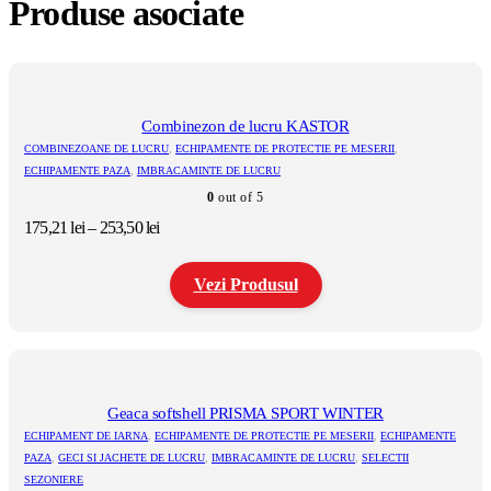
Produse asociate
Combinezon de lucru KASTOR
COMBINEZOANE DE LUCRU
,
ECHIPAMENTE DE PROTECTIE PE MESERII
,
ECHIPAMENTE PAZA
,
IMBRACAMINTE DE LUCRU
0
out of 5
Interval
175,21
lei
–
253,50
lei
de
prețuri:
Vezi Produsul
175,21 lei
până
la
Acest
253,50 lei
produs
are
mai
multe
Geaca softshell PRISMA SPORT WINTER
variații.
ECHIPAMENT DE IARNA
,
ECHIPAMENTE DE PROTECTIE PE MESERII
,
ECHIPAMENTE
Opțiunile
PAZA
,
GECI SI JACHETE DE LUCRU
,
IMBRACAMINTE DE LUCRU
,
SELECTII
pot
SEZONIERE
fi