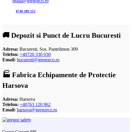
braila@gregorco.ro
0749 389 553
🚚 Depozit si Punct de Lucru Bucuresti
Adresa:
Bucuresti, Sos. Pantelimon 309
Telefon:
+40720 330 030
Email:
bucuresti@gregorco.ro
🏭 Fabrica Echipamente de Protectie
Harsova
Adresa:
Harsova
Telefon:
+40763 120 962
Email:
harsova@gregorco.ro
Gregor Concept SRL