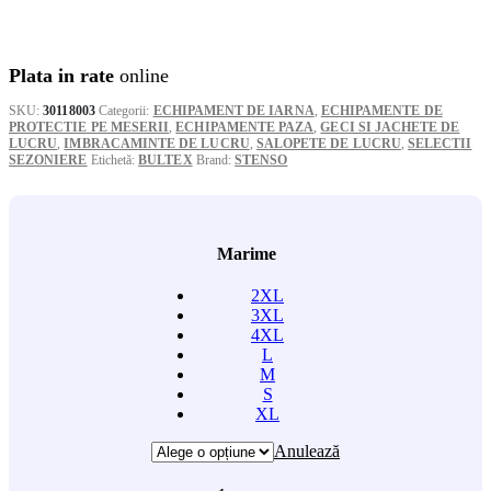
la
285,59 l
Plata in rate
online
SKU:
30118003
Categorii:
ECHIPAMENT DE IARNA
,
ECHIPAMENTE DE
PROTECTIE PE MESERII
,
ECHIPAMENTE PAZA
,
GECI SI JACHETE DE
LUCRU
,
IMBRACAMINTE DE LUCRU
,
SALOPETE DE LUCRU
,
SELECTII
SEZONIERE
Etichetă:
BULTEX
Brand:
STENSO
Marime
2XL
3XL
4XL
L
M
S
XL
Anulează