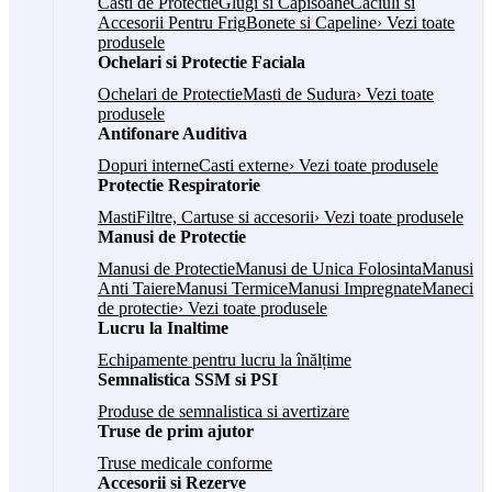
Casti de Protectie
Glugi si Capisoane
Caciuli si
Accesorii Pentru Frig
Bonete si Capeline
› Vezi toate
produsele
Ochelari si Protectie Faciala
Ochelari de Protectie
Masti de Sudura
› Vezi toate
produsele
Antifonare Auditiva
Dopuri interne
Casti externe
› Vezi toate produsele
Protectie Respiratorie
Masti
Filtre, Cartuse si accesorii
› Vezi toate produsele
Manusi de Protectie
Manusi de Protectie
Manusi de Unica Folosinta
Manusi
Anti Taiere
Manusi Termice
Manusi Impregnate
Maneci
de protectie
› Vezi toate produsele
Lucru la Inaltime
Echipamente pentru lucru la înălțime
Semnalistica SSM si PSI
Produse de semnalistica si avertizare
Truse de prim ajutor
Truse medicale conforme
Accesorii si Rezerve