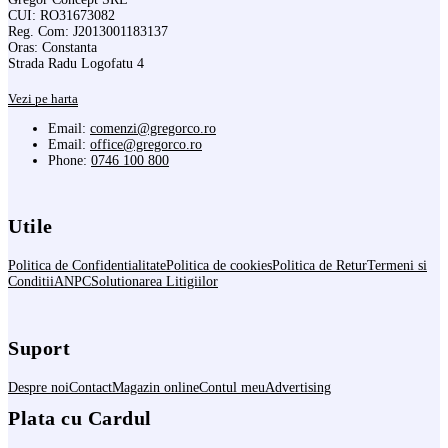
CUI: RO31673082
Reg. Com: J2013001183137
Oras: Constanta
Strada Radu Logofatu 4
Vezi pe harta
Email:
comenzi@gregorco.ro
Email:
office@gregorco.ro
Phone:
0746 100 800
Utile
Politica de Confidentialitate
Politica de cookies
Politica de Retur
Termeni si
Conditii
ANPC
Solutionarea Litigiilor
Suport
Despre noi
Contact
Magazin online
Contul meu
Advertising
Plata cu Cardul