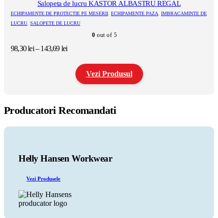
Salopeta de lucru KASTOR ALBASTRU REGAL
ECHIPAMENTE DE PROTECTIE PE MESERII
,
ECHIPAMENTE PAZA
,
IMBRACAMINTE DE
LUCRU
,
SALOPETE DE LUCRU
0
out of 5
Interval
98,30
lei
–
143,69
lei
de
prețuri:
Vezi Produsul
98,30 lei
până
la
Acest
143,69 lei
produs
Producatori Recomandati
are
mai
multe
variații.
Opțiunile
pot
Helly Hansen Workwear
fi
alese
Vezi Produsele
în
pagina
produsului.