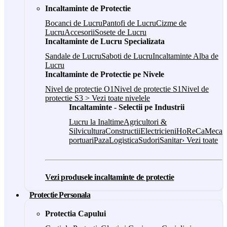
Incaltaminte de Protectie
Bocanci de Lucru
Pantofi de Lucru
Cizme de
Lucru
Accesorii
Sosete de Lucru
Incaltaminte de Lucru Specializata
Sandale de Lucru
Saboti de Lucru
Incaltaminte Alba de
Lucru
Incaltaminte de Protectie pe Nivele
Nivel de protectie O1
Nivel de protectie S1
Nivel de
protectie S3
> Vezi toate nivelele
Incaltaminte - Selectii pe Industrii
Lucru la Inaltime
Agricultori &
Silvicultura
Constructii
Electricieni
HoReCa
Mecani
portuari
Paza
Logistica
Sudori
Sanitar
› Vezi toate
Vezi produsele incaltaminte de protectie
Protectie Personala
Protectia Capului