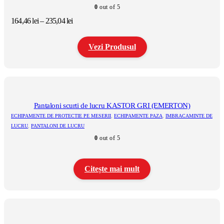
alese
0
out of 5
în
Interval
164,46
lei
–
235,04
lei
pagina
de
produsului.
prețuri:
Vezi Produsul
164,46 lei
până
la
Acest
235,04 lei
produs
are
mai
multe
Pantaloni scurti de lucru KASTOR GRI (EMERTON)
variații.
ECHIPAMENTE DE PROTECTIE PE MESERII
,
ECHIPAMENTE PAZA
,
IMBRACAMINTE DE
Opțiunile
LUCRU
,
PANTALONI DE LUCRU
pot
0
out of 5
fi
alese
în
pagina
Citește mai mult
produsului.