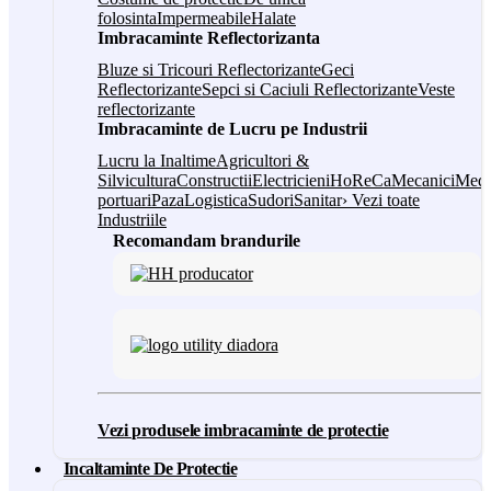
folosinta
Impermeabile
Halate
Imbracaminte Reflectorizanta
Bluze si Tricouri Reflectorizante
Geci
Reflectorizante
Sepci si Caciuli Reflectorizante
Veste
reflectorizante
Imbracaminte de Lucru pe Industrii
Lucru la Inaltime
Agricultori &
Silvicultura
Constructii
Electricieni
HoReCa
Mecanici
Medi
portuari
Paza
Logistica
Sudori
Sanitar
› Vezi toate
Industriile
Recomandam brandurile
Vezi produsele imbracaminte de protectie
Incaltaminte De Protectie