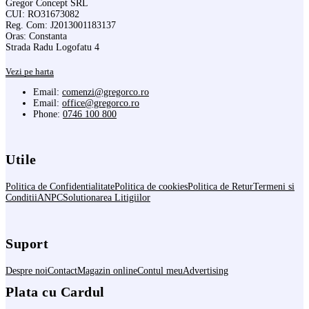
Gregor Concept SRL
CUI: RO31673082
Reg. Com: J2013001183137
Oras: Constanta
Strada Radu Logofatu 4
Vezi pe harta
Email:
comenzi@gregorco.ro
Email:
office@gregorco.ro
Phone:
0746 100 800
Utile
Politica de Confidentialitate
Politica de cookies
Politica de Retur
Termeni si
Conditii
ANPC
Solutionarea Litigiilor
Suport
Despre noi
Contact
Magazin online
Contul meu
Advertising
Plata cu Cardul