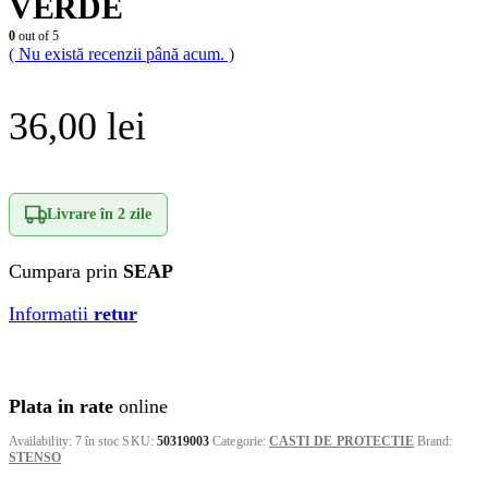
VERDE
0
out of 5
( Nu există recenzii până acum. )
36,00
lei
Livrare în
2 zile
Cumpara prin
SEAP
Informatii
retur
Plata in rate
online
Availability:
7 în stoc
SKU:
50319003
Categorie:
CASTI DE PROTECTIE
Brand:
STENSO