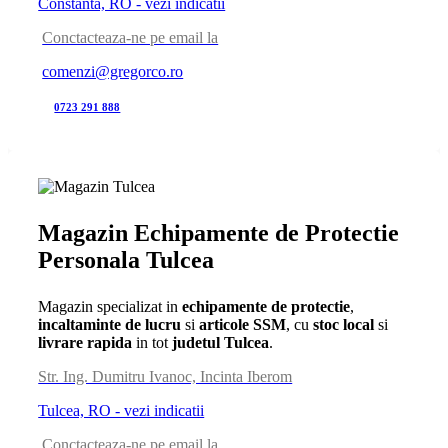
Constanta, RO - vezi indicatii
Conctacteaza-ne pe email la
comenzi@gregorco.ro
0723 291 888
Magazin Echipamente de Protectie
Personala Tulcea
Magazin specializat in
echipamente de protectie
,
incaltaminte de lucru
si
articole SSM
, cu
stoc local
si
livrare rapida
in tot
judetul Tulcea
.
Str. Ing. Dumitru Ivanoc, Incinta Iberom
Tulcea, RO - vezi indicatii
Conctacteaza-ne pe email la