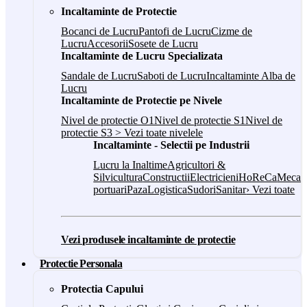
Incaltaminte de Protectie
Bocanci de Lucru
Pantofi de Lucru
Cizme de
Lucru
Accesorii
Sosete de Lucru
Incaltaminte de Lucru Specializata
Sandale de Lucru
Saboti de Lucru
Incaltaminte Alba de
Lucru
Incaltaminte de Protectie pe Nivele
Nivel de protectie O1
Nivel de protectie S1
Nivel de
protectie S3
> Vezi toate nivelele
Incaltaminte - Selectii pe Industrii
Lucru la Inaltime
Agricultori &
Silvicultura
Constructii
Electricieni
HoReCa
Mecani
portuari
Paza
Logistica
Sudori
Sanitar
› Vezi toate
Vezi produsele incaltaminte de protectie
Protectie Personala
Protectia Capului