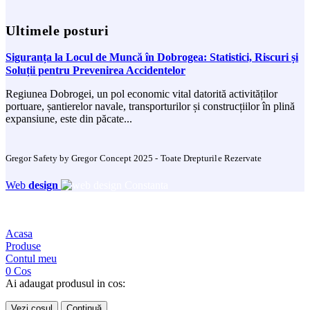
Ultimele posturi
Siguranța la Locul de Muncă în Dobrogea: Statistici, Riscuri și
Soluții pentru Prevenirea Accidentelor
Regiunea Dobrogei, un pol economic vital datorită activităților
portuare, șantierelor navale, transporturilor și construcțiilor în plină
expansiune, este din păcate...
Gregor Safety by Gregor Concept 2025 - Toate Drepturile Rezervate
Web
design
Acasa
Produse
Contul meu
0
Cos
Ai adaugat produsul in cos:
Vezi coșul
Continuă