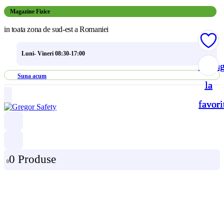
Magazine Fizice
in toata zona de sud-est a Romaniei
Luni- Vineri 08:30-17:00
Adau
Adau
Adau
Adau
Suna acum
la
la
la
la
favori
favori
favori
favori
0 Produse
0