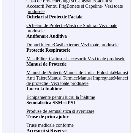
Casti de Protectie
Glugi si Capisoane
Caciuli si
Accesorii Pentru Frig
Bonete si Capeline
› Vezi toate
produsele
Ochelari si Protectie Faciala
Ochelari de Protectie
Masti de Sudura
› Vezi toate
produsele
Antifonare Auditiva
Dopuri interne
Casti externe
› Vezi toate produsele
Protectie Respiratorie
Masti
Filtre, Cartuse si accesorii
› Vezi toate produsele
Manusi de Protectie
Manusi de Protectie
Manusi de Unica Folosinta
Manusi
Anti Taiere
Manusi Termice
Manusi Impregnate
Maneci
de protectie
› Vezi toate produsele
Lucru la Inaltime
Echipamente pentru lucru la înălțime
Semnalistica SSM si PSI
Produse de semnalistica si avertizare
Truse de prim ajutor
Truse medicale conforme
Accesorii si Rezerve