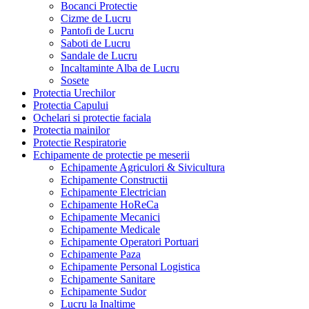
Bocanci Protectie
Cizme de Lucru
Pantofi de Lucru
Saboti de Lucru
Sandale de Lucru
Incaltaminte Alba de Lucru
Sosete
Protectia Urechilor
Protectia Capului
Ochelari si protectie faciala
Protectia mainilor
Protectie Respiratorie
Echipamente de protectie pe meserii
Echipamente Agriculori & Sivicultura
Echipamente Constructii
Echipamente Electrician
Echipamente HoReCa
Echipamente Mecanici
Echipamente Medicale
Echipamente Operatori Portuari
Echipamente Paza
Echipamente Personal Logistica
Echipamente Sanitare
Echipamente Sudor
Lucru la Inaltime