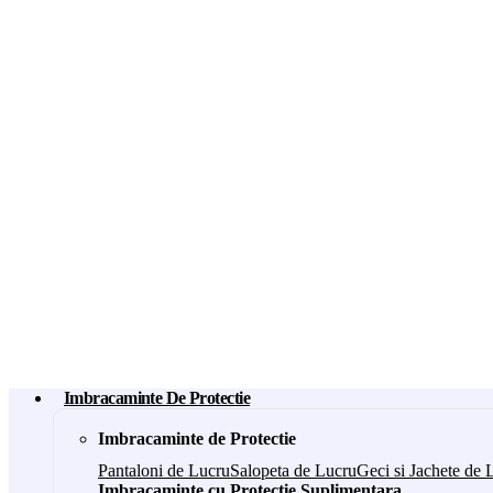
Imbracaminte De Protectie
Imbracaminte de Protectie
Pantaloni de Lucru
Salopeta de Lucru
Geci si Jachete de 
Imbracaminte cu Protectie Suplimentara