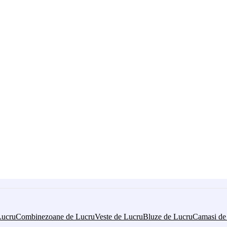
Lucru
Combinezoane de Lucru
Veste de Lucru
Bluze de Lucru
Camasi de