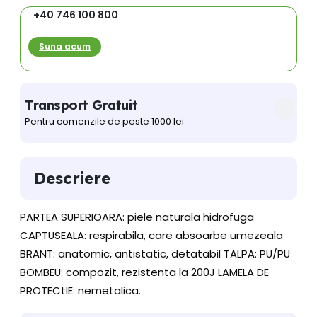
+40 746 100 800
Suna acum
Transport Gratuit
Ga
Pentru comenzile de peste 1000 lei
Ret
Descriere
PARTEA SUPERIOARA: piele naturala hidrofuga
CAPTUSEALA: respirabila, care absoarbe umezeala
BRANT: anatomic, antistatic, detatabil TALPA: PU/PU
BOMBEU: compozit, rezistenta la 200J LAMELA DE
PROTECtIE: nemetalica.