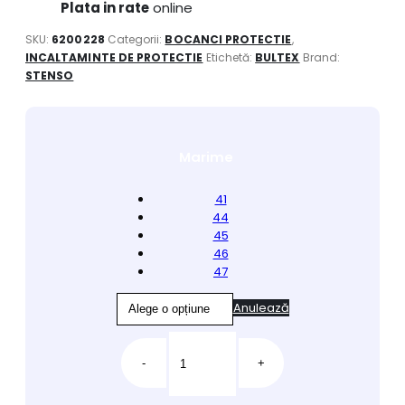
Plata in rate
online
SKU:
6200228
Categorii:
BOCANCI PROTECTIE
,
INCALTAMINTE DE PROTECTIE
Etichetă:
BULTEX
Brand:
STENSO
Marime
41
44
45
46
47
Anulează
-
+