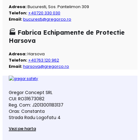
Adresa:
Bucuresti, Sos. Pantelimon 309
Telefon:
+40720 330 030
Email:
bucuresti@gregorco.ro
🏭 Fabrica Echipamente de Protectie
Harsova
Adresa:
Harsova
Telefon:
+40763 120 962
Email:
harsova@gregorco.ro
Gregor Concept SRL
CUI: RO31673082
Reg. Com: J2013001183137
Oras: Constanta
Strada Radu Logofatu 4
Vezi pe harta