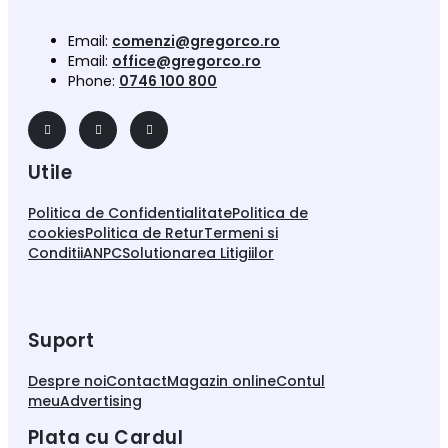
Email:
comenzi@gregorco.ro
Email:
office@gregorco.ro
Phone:
0746 100 800
Utile
Politica de Confidentialitate
Politica de
cookies
Politica de Retur
Termeni si
Conditii
ANPC
Solutionarea Litigiilor
Suport
Despre noi
Contact
Magazin online
Contul
meu
Advertising
Plata cu Cardul