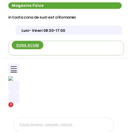
Magazine Fizice
in toata zona de sud-est a Romaniei
Luni- Vineri 08:30-17:00
SUNA ACUM
0