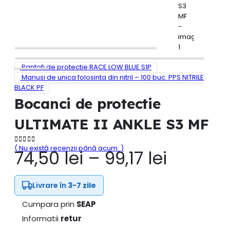
Pantofi de protectie RACE LOW BLUE S1P
Manusi de unica folosinta din nitril – 100 buc. PPS NITRILE
BLACK PF
Bocanci de protectie
ULTIMATE II ANKLE S3 MF
( Nu există recenzii până acum. )
0
out of 5
Interva
74,50
lei
–
99,17
lei
de
prețuri:
74,50 le
Livrare în
3-7 zile
până
la
Cumpara prin
SEAP
99,17 lei
Informatii
retur