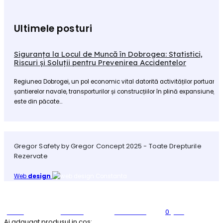
Ultimele posturi
Siguranța la Locul de Muncă în Dobrogea: Statistici,
Riscuri și Soluții pentru Prevenirea Accidentelor
Regiunea Dobrogei, un pol economic vital datorită activităților portuare,
șantierelor navale, transporturilor și construcțiilor în plină expansiune,
este din păcate...
Gregor Safety by Gregor Concept 2025 - Toate Drepturile
Rezervate
Web
design
0
Acasa
Produse
Contul meu
Cos
Ai adaugat produsul in cos: