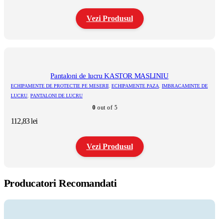
de
pagina
prețuri:
produsului.
Vezi Produsul
54,40 lei
până
la
Acest
112,83 lei
produs
are
mai
multe
Pantaloni de lucru KASTOR MASLINIU
variații.
ECHIPAMENTE DE PROTECTIE PE MESERII
,
ECHIPAMENTE PAZA
,
IMBRACAMINTE DE
Opțiunile
LUCRU
,
PANTALONI DE LUCRU
pot
0
out of 5
fi
alese
112,83
lei
în
pagina
produsului.
Vezi Produsul
Acest
produs
Producatori Recomandati
are
mai
multe
variații.