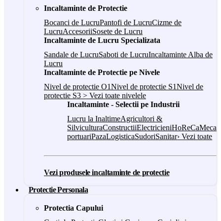
Incaltaminte de Protectie
Bocanci de Lucru
Pantofi de Lucru
Cizme de
Lucru
Accesorii
Sosete de Lucru
Incaltaminte de Lucru Specializata
Sandale de Lucru
Saboti de Lucru
Incaltaminte Alba de
Lucru
Incaltaminte de Protectie pe Nivele
Nivel de protectie O1
Nivel de protectie S1
Nivel de
protectie S3
> Vezi toate nivelele
Incaltaminte - Selectii pe Industrii
Lucru la Inaltime
Agricultori &
Silvicultura
Constructii
Electricieni
HoReCa
Mecani
portuari
Paza
Logistica
Sudori
Sanitar
› Vezi toate
Vezi produsele incaltaminte de protectie
Protectie Personala
Protectia Capului