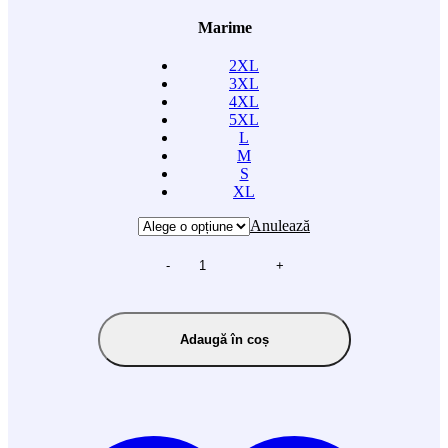
Marime
2XL
3XL
4XL
5XL
L
M
S
XL
Anulează
-
+
Adaugă în coș