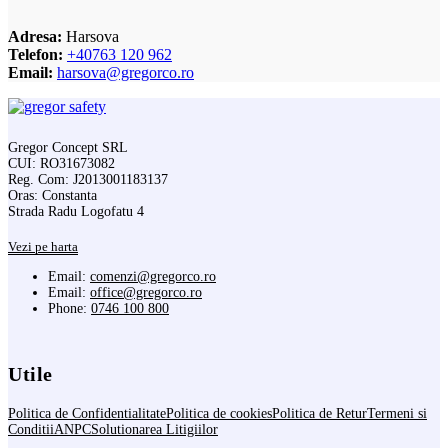
Adresa:
Harsova
Telefon:
+40763 120 962
Email:
harsova@gregorco.ro
Gregor Concept SRL
CUI: RO31673082
Reg. Com: J2013001183137
Oras: Constanta
Strada Radu Logofatu 4
Vezi pe harta
Email:
comenzi@gregorco.ro
Email:
office@gregorco.ro
Phone:
0746 100 800
Utile
Politica de Confidentialitate
Politica de cookies
Politica de Retur
Termeni si
Conditii
ANPC
Solutionarea Litigiilor