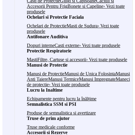
Casti de Protectie
Glugi si Capisoane
Caciuli si
Accesorii Pentru Frig
Bonete si Capeline
› Vezi toate
produsele
Ochelari si Protectie Faciala
Ochelari de Protectie
Masti de Sudura
› Vezi toate
produsele
Antifonare Auditiva
Dopuri interne
Casti externe
› Vezi toate produsele
Protectie Respiratorie
Masti
Filtre, Cartuse si accesorii
› Vezi toate produsele
Manusi de Protectie
Manusi de Protectie
Manusi de Unica Folosinta
Manusi
Anti Taiere
Manusi Termice
Manusi Impregnate
Maneci
de protectie
› Vezi toate produsele
Lucru la Inaltime
Echipamente pentru lucru la înălțime
Semnalistica SSM si PSI
Produse de semnalistica si avertizare
Truse de prim ajutor
Truse medicale conforme
Accesorii si Rezerve