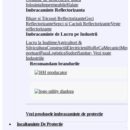
folosinta
Impermeabile
Halate
Imbracaminte Reflectorizanta
Bluze si Tricouri Reflectorizante
Geci
Reflectorizante
Sepci si Caciuli Reflectorizante
Veste
reflectorizante
Imbracaminte de Lucru pe Industrii
Lucru la Inaltime
Agricultori &
Silvicultura
Constructii
Electricieni
HoReCa
Mecanici
Medi
portuari
Paza
Logistica
Sudori
Sanitar
› Vezi toate
Industriile
Recomandam brandurile
Vezi produsele imbracaminte de protectie
Incaltaminte De Protectie