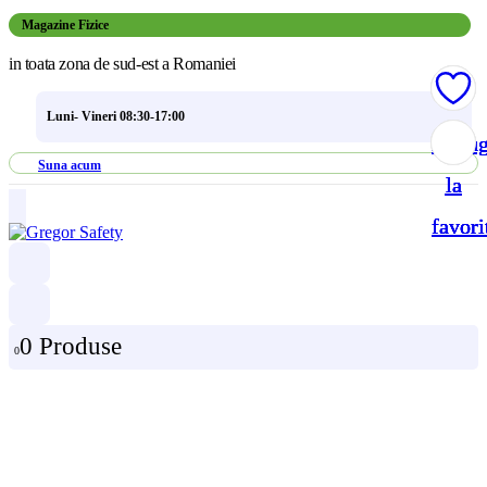
Magazine Fizice
in toata zona de sud-est a Romaniei
Luni- Vineri 08:30-17:00
Adau
Adau
Adau
Adau
Suna acum
la
la
la
la
favori
favori
favori
favori
0 Produse
0