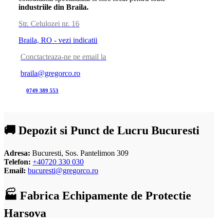
industriile din Braila.
Str. Celulozei nr. 16
Braila, RO - vezi indicatii
Conctacteaza-ne pe email la
braila@gregorco.ro
0749 389 553
🚚 Depozit si Punct de Lucru Bucuresti
Adresa:
Bucuresti, Sos. Pantelimon 309
Telefon:
+40720 330 030
Email:
bucuresti@gregorco.ro
🏭 Fabrica Echipamente de Protectie
Harsova