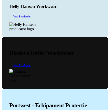
Opțiunile
pot
Helly Hansen Workwear
fi
alese
Vezi Produsele
în
pagina
produsului.
Diadora Utility WorkWear
Vezi Produsele
Portwest - Echipament Protectie