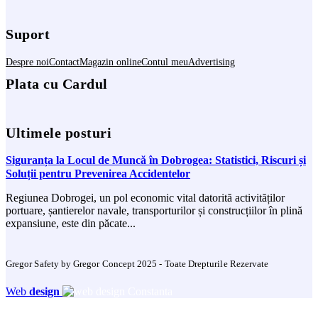
Suport
Despre noi
Contact
Magazin online
Contul meu
Advertising
Plata cu Cardul
Ultimele posturi
Siguranța la Locul de Muncă în Dobrogea: Statistici, Riscuri și
Soluții pentru Prevenirea Accidentelor
Regiunea Dobrogei, un pol economic vital datorită activităților
portuare, șantierelor navale, transporturilor și construcțiilor în plină
expansiune, este din păcate...
Gregor Safety by Gregor Concept 2025 - Toate Drepturile Rezervate
Web
design