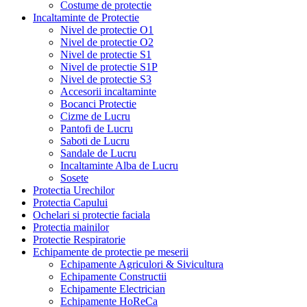
Costume de protectie
Incaltaminte de Protectie
Nivel de protectie O1
Nivel de protectie O2
Nivel de protectie S1
Nivel de protectie S1P
Nivel de protectie S3
Accesorii incaltaminte
Bocanci Protectie
Cizme de Lucru
Pantofi de Lucru
Saboti de Lucru
Sandale de Lucru
Incaltaminte Alba de Lucru
Sosete
Protectia Urechilor
Protectia Capului
Ochelari si protectie faciala
Protectia mainilor
Protectie Respiratorie
Echipamente de protectie pe meserii
Echipamente Agriculori & Sivicultura
Echipamente Constructii
Echipamente Electrician
Echipamente HoReCa