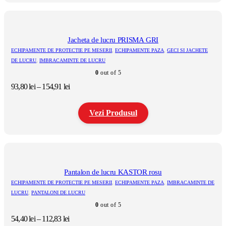
Acest
121,61 lei
produs
are
mai
multe
Jacheta de lucru PRISMA GRI
variații.
ECHIPAMENTE DE PROTECTIE PE MESERII
,
ECHIPAMENTE PAZA
,
GECI SI JACHETE
Opțiunile
DE LUCRU
,
IMBRACAMINTE DE LUCRU
pot
0
out of 5
fi
alese
Interval
93,80
lei
–
154,91
lei
în
de
pagina
prețuri:
produsului.
Vezi Produsul
93,80 lei
până
la
Acest
154,91 lei
produs
are
mai
multe
Pantalon de lucru KASTOR rosu
variații.
ECHIPAMENTE DE PROTECTIE PE MESERII
,
ECHIPAMENTE PAZA
,
IMBRACAMINTE DE
Opțiunile
LUCRU
,
PANTALONI DE LUCRU
pot
0
out of 5
fi
alese
Interval
54,40
lei
–
112,83
lei
în