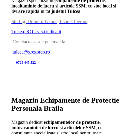
Magazin specializat in
echipamente de protectie
,
incaltaminte de lucru
si
articole SSM
, cu
stoc local
si
livrare rapida
in tot
judetul Tulcea
.
Str. Ing. Dumitru Ivanoc, Incinta Iberom
Tulcea, RO - vezi indicatii
Conctacteaza-ne pe email la
tulcea@gregorco.ro
0729 445 522
Magazin Echipamente de Protectie
Personala Braila
Magazin dedicat
echipamentelor de protectie
,
imbracamintei de lucru
si
articolelor SSM
, cu
consultanta specializata si stoc local pentru toate