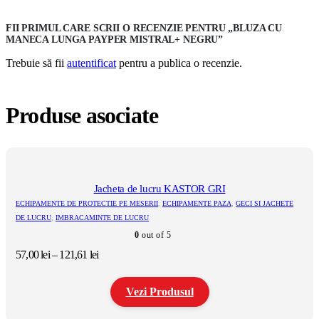
FII PRIMUL CARE SCRII O RECENZIE PENTRU „BLUZA CU
MANECA LUNGA PAYPER MISTRAL+ NEGRU”
Trebuie să fii
autentificat
pentru a publica o recenzie.
Produse asociate
Jacheta de lucru KASTOR GRI
ECHIPAMENTE DE PROTECTIE PE MESERII
,
ECHIPAMENTE PAZA
,
GECI SI JACHETE
DE LUCRU
,
IMBRACAMINTE DE LUCRU
0
out of 5
Interval
57,00
lei
–
121,61
lei
de
prețuri:
Vezi Produsul
57,00 lei
până
la