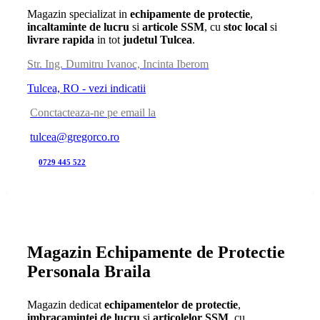
Magazin specializat in
echipamente de protectie
,
incaltaminte de lucru
si
articole SSM
, cu
stoc local
si
livrare rapida
in tot
judetul Tulcea
.
Str. Ing. Dumitru Ivanoc, Incinta Iberom
Tulcea, RO - vezi indicatii
Conctacteaza-ne pe email la
tulcea@gregorco.ro
0729 445 522
Magazin Echipamente de Protectie
Personala Braila
Magazin dedicat
echipamentelor de protectie
,
imbracamintei de lucru
si
articolelor SSM
, cu