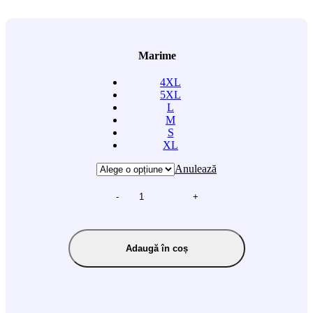
Marime
4XL
5XL
L
M
S
XL
Anulează
-
+
Adaugă în coș