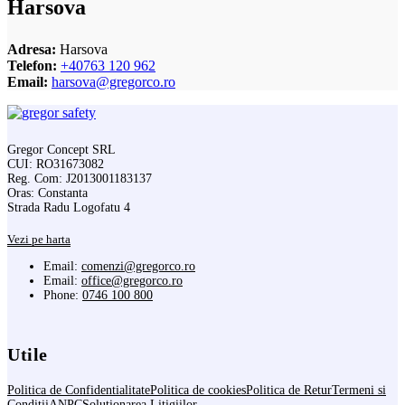
Harsova
Adresa:
Harsova
Telefon:
+40763 120 962
Email:
harsova@gregorco.ro
Gregor Concept SRL
CUI: RO31673082
Reg. Com: J2013001183137
Oras: Constanta
Strada Radu Logofatu 4
Vezi pe harta
Email:
comenzi@gregorco.ro
Email:
office@gregorco.ro
Phone:
0746 100 800
Utile
Politica de Confidentialitate
Politica de cookies
Politica de Retur
Termeni si
Conditii
ANPC
Solutionarea Litigiilor