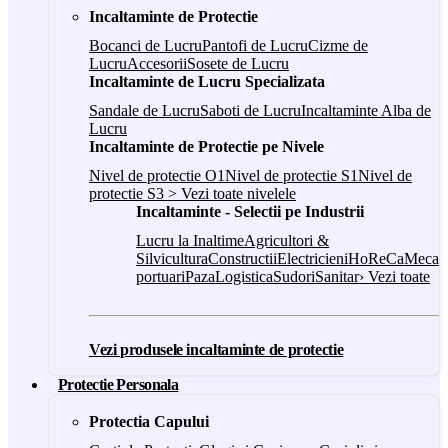
Incaltaminte de Protectie
Bocanci de Lucru
Pantofi de Lucru
Cizme de
Lucru
Accesorii
Sosete de Lucru
Incaltaminte de Lucru Specializata
Sandale de Lucru
Saboti de Lucru
Incaltaminte Alba de
Lucru
Incaltaminte de Protectie pe Nivele
Nivel de protectie O1
Nivel de protectie S1
Nivel de
protectie S3
> Vezi toate nivelele
Incaltaminte - Selectii pe Industrii
Lucru la Inaltime
Agricultori &
Silvicultura
Constructii
Electricieni
HoReCa
Mecani
portuari
Paza
Logistica
Sudori
Sanitar
› Vezi toate
Vezi produsele incaltaminte de protectie
Protectie Personala
Protectia Capului