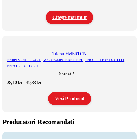
alese
în
pagina
Citește mai mult
produsului.
Tricou EMERTON
ECHIPAMENT DE VARA
,
IMBRACAMINTE DE LUCRU
,
TRICOU LA BAZA GATULUI
,
TRICOURI DE LUCRU
0
out of 5
Interval
28,10
lei
–
39,33
lei
de
prețuri:
Vezi Produsul
28,10 lei
până
la
Acest
39,33 lei
produs
Producatori Recomandati
are
mai
multe