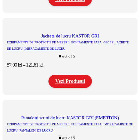
până
la
Acest
212,36 lei
produs
are
mai
multe
Jacheta de lucru KASTOR GRI
variații.
ECHIPAMENTE DE PROTECTIE PE MESERII
,
ECHIPAMENTE PAZA
,
GECI SI JACHETE
Opțiunile
DE LUCRU
,
IMBRACAMINTE DE LUCRU
pot
0
out of 5
fi
alese
Interval
57,00
lei
–
121,61
lei
în
de
pagina
prețuri:
produsului.
Vezi Produsul
57,00 lei
până
la
Acest
121,61 lei
produs
are
mai
multe
Pantaloni scurti de lucru KASTOR GRI (EMERTON)
variații.
ECHIPAMENTE DE PROTECTIE PE MESERII
,
ECHIPAMENTE PAZA
,
IMBRACAMINTE DE
Opțiunile
LUCRU
,
PANTALONI DE LUCRU
pot
0
out of 5
fi