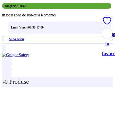
Magazine Fizice
in toata zona de sud-est a Romaniei
Luni- Vineri 08:30-17:00
Adau
Adau
Adau
Adau
Suna acum
la
la
la
la
favori
favori
favori
favori
0 Produse
0