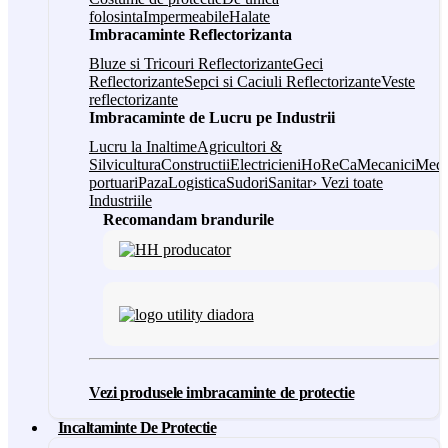
folosinta
Impermeabile
Halate
Imbracaminte Reflectorizanta
Bluze si Tricouri Reflectorizante
Geci
Reflectorizante
Sepci si Caciuli Reflectorizante
Veste
reflectorizante
Imbracaminte de Lucru pe Industrii
Lucru la Inaltime
Agricultori &
Silvicultura
Constructii
Electricieni
HoReCa
Mecanici
Medi
portuari
Paza
Logistica
Sudori
Sanitar
› Vezi toate
Industriile
Recomandam brandurile
Vezi produsele imbracaminte de protectie
Incaltaminte De Protectie