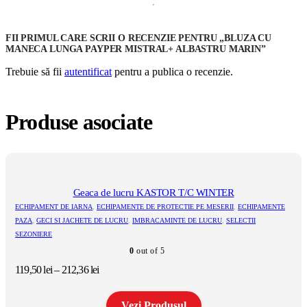
FII PRIMUL CARE SCRII O RECENZIE PENTRU „BLUZA CU
MANECA LUNGA PAYPER MISTRAL+ ALBASTRU MARIN”
Trebuie să fii
autentificat
pentru a publica o recenzie.
Produse asociate
Geaca de lucru KASTOR T/C WINTER
ECHIPAMENT DE IARNA
,
ECHIPAMENTE DE PROTECTIE PE MESERII
,
ECHIPAMENTE
PAZA
,
GECI SI JACHETE DE LUCRU
,
IMBRACAMINTE DE LUCRU
,
SELECTII
SEZONIERE
0
out of 5
Interval
119,50
lei
–
212,36
lei
de
prețuri:
Vezi Produsul
119,50 lei