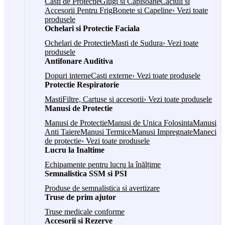
Casti de Protectie
Glugi si Capisoane
Caciuli si
Accesorii Pentru Frig
Bonete si Capeline
› Vezi toate
produsele
Ochelari si Protectie Faciala
Ochelari de Protectie
Masti de Sudura
› Vezi toate
produsele
Antifonare Auditiva
Dopuri interne
Casti externe
› Vezi toate produsele
Protectie Respiratorie
Masti
Filtre, Cartuse si accesorii
› Vezi toate produsele
Manusi de Protectie
Manusi de Protectie
Manusi de Unica Folosinta
Manusi
Anti Taiere
Manusi Termice
Manusi Impregnate
Maneci
de protectie
› Vezi toate produsele
Lucru la Inaltime
Echipamente pentru lucru la înălțime
Semnalistica SSM si PSI
Produse de semnalistica si avertizare
Truse de prim ajutor
Truse medicale conforme
Accesorii si Rezerve