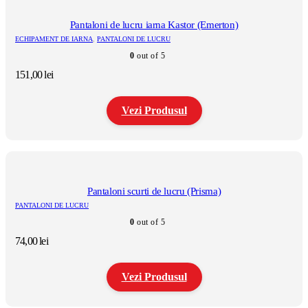
mai
multe
Pantaloni de lucru iarna Kastor (Emerton)
variații.
ECHIPAMENT DE IARNA
,
PANTALONI DE LUCRU
Opțiunile
0
out of 5
pot
fi
151,00
lei
alese
în
pagina
Vezi Produsul
produsului.
Acest
produs
are
mai
multe
Pantaloni scurti de lucru (Prisma)
variații.
PANTALONI DE LUCRU
Opțiunile
0
out of 5
pot
fi
74,00
lei
alese
în
pagina
Vezi Produsul
produsului.
Acest