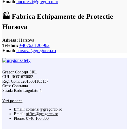
Email:
bucuresti@gregorco.ro
🏭 Fabrica Echipamente de Protectie
Harsova
Adresa:
Harsova
Telefon:
+40763 120 962
Email:
harsova@gregorco.ro
Gregor Concept SRL
CUI: RO31673082
Reg. Com: J2013001183137
Oras: Constanta
Strada Radu Logofatu 4
Vezi pe harta
Email:
comenzi@gregorco.ro
Email:
office@gregorco.ro
Phone:
0746 100 800