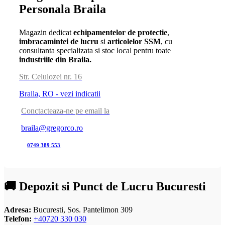
Personala Braila
Magazin dedicat
echipamentelor de protectie
,
imbracamintei de lucru
si
articolelor SSM
, cu
consultanta specializata si stoc local pentru toate
industriile din Braila.
Str. Celulozei nr. 16
Braila, RO - vezi indicatii
Conctacteaza-ne pe email la
braila@gregorco.ro
0749 389 553
🚚 Depozit si Punct de Lucru Bucuresti
Adresa:
Bucuresti, Sos. Pantelimon 309
Telefon:
+40720 330 030