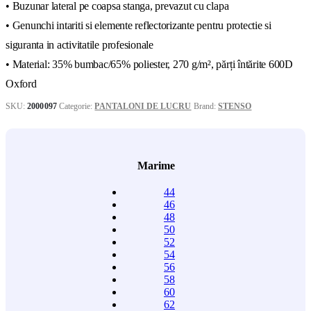
• Buzunar lateral pe coapsa stanga, prevazut cu clapa
• Genunchi intariti si elemente reflectorizante pentru protectie si
siguranta in activitatile profesionale
• Material: 35% bumbac/65% poliester, 270 g/m², părți întărite 600D
Oxford
SKU:
2000097
Categorie:
PANTALONI DE LUCRU
Brand:
STENSO
Marime
44
46
48
50
52
54
56
58
60
62