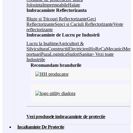
folosinta
Impermeabile
Halate
Imbracaminte Reflectorizanta
Bluze si Tricouri Reflectorizante
Geci
Reflectorizante
Sepci si Caciuli Reflectorizante
Veste
reflectorizante
Imbracaminte de Lucru pe Industrii
Lucru la Inaltime
Agricultori &
Silvicultura
Constructii
Electricieni
HoReCa
Mecanici
Medi
portuari
Paza
Logistica
Sudori
Sanitar
› Vezi toate
Industriile
Recomandam brandurile
Vezi produsele imbracaminte de protectie
Incaltaminte De Protectie