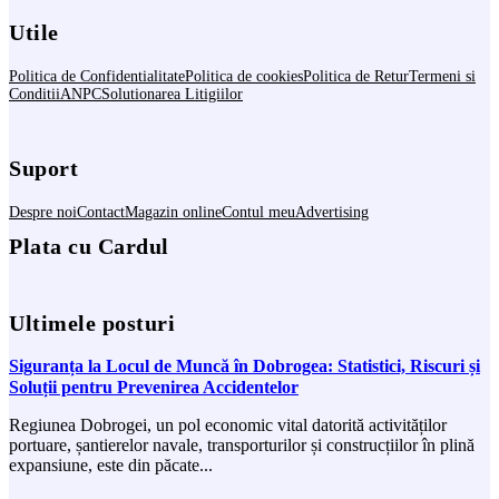
Utile
Politica de Confidentialitate
Politica de cookies
Politica de Retur
Termeni si
Conditii
ANPC
Solutionarea Litigiilor
Suport
Despre noi
Contact
Magazin online
Contul meu
Advertising
Plata cu Cardul
Ultimele posturi
Siguranța la Locul de Muncă în Dobrogea: Statistici, Riscuri și
Soluții pentru Prevenirea Accidentelor
Regiunea Dobrogei, un pol economic vital datorită activităților
portuare, șantierelor navale, transporturilor și construcțiilor în plină
expansiune, este din păcate...