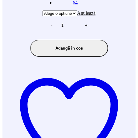
64
Anulează
-
+
Adaugă în coș