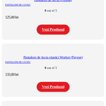
Pantaloni de lucru (Prisma)
PANTALONI DE LUCRU
0
out of 5
125,00
lei
Vezi Produsul
Acest
produs
are
mai
multe
Pantaloni de lucru elastici Worker (Payper)
variații.
PANTALONI DE LUCRU
Opțiunile
0
out of 5
pot
fi
133,00
lei
alese
în
pagina
Vezi Produsul
produsului.
Acest
produs
are