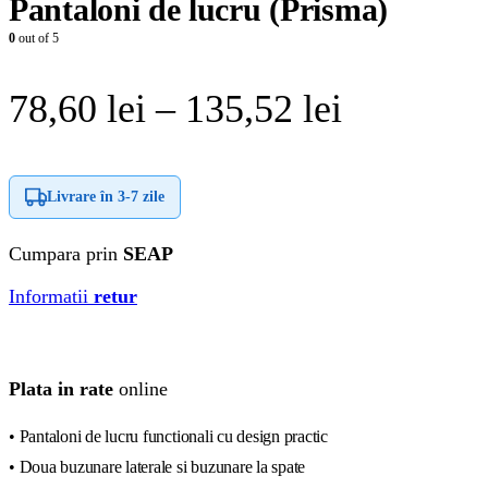
Pantaloni de lucru (Prisma)
0
out of 5
Interval
78,60
lei
–
135,52
lei
de
prețuri:
Livrare în
3-7 zile
78,60 lei
Cumpara prin
SEAP
până
Informatii
retur
la
135,52 le
Plata in rate
online
• Pantaloni de lucru functionali cu design practic
• Doua buzunare laterale si buzunare la spate