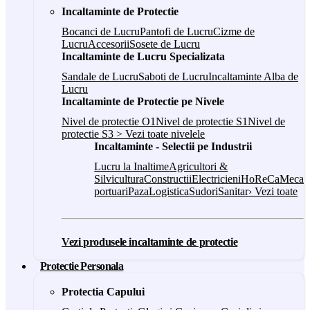
Incaltaminte de Protectie
Bocanci de Lucru
Pantofi de Lucru
Cizme de
Lucru
Accesorii
Sosete de Lucru
Incaltaminte de Lucru Specializata
Sandale de Lucru
Saboti de Lucru
Incaltaminte Alba de
Lucru
Incaltaminte de Protectie pe Nivele
Nivel de protectie O1
Nivel de protectie S1
Nivel de
protectie S3
> Vezi toate nivelele
Incaltaminte - Selectii pe Industrii
Lucru la Inaltime
Agricultori &
Silvicultura
Constructii
Electricieni
HoReCa
Mecani
portuari
Paza
Logistica
Sudori
Sanitar
› Vezi toate
Vezi produsele incaltaminte de protectie
Protectie Personala
Protectia Capului