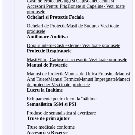
Casti de Protectie
Glugi si Capisoane
Caciuli si
Accesorii Pentru Frig
Bonete si Capeline
› Vezi toate
produsele
Ochelari si Protectie Faciala
Ochelari de Protectie
Masti de Sudura
› Vezi toate
produsele
Antifonare Auditiva
Dopuri interne
Casti externe
› Vezi toate produsele
Protectie Respiratorie
Masti
Filtre, Cartuse si accesorii
› Vezi toate produsele
Manusi de Protectie
Manusi de Protectie
Manusi de Unica Folosinta
Manusi
Anti Taiere
Manusi Termice
Manusi Impregnate
Maneci
de protectie
› Vezi toate produsele
Lucru la Inaltime
Echipamente pentru lucru la înălțime
Semnalistica SSM si PSI
Produse de semnalistica si avertizare
Truse de prim ajutor
Truse medicale conforme
Accesorii si Rezerve