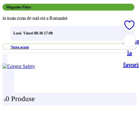
Magazine Fizice
in toata zona de sud-est a Romaniei
Luni- Vineri 08:30-17:00
Adau
Adau
Adau
Adau
Suna acum
la
la
la
la
favori
favori
favori
favori
0 Produse
0