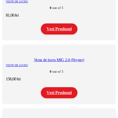
VESTE DE LUCRU
0
out of 5
81,00
lei
Vezi Produsul
Acest
produs
are
mai
multe
Vesta de lucru MIG 2.0 (Payper)
variații.
VESTE DE LUCRU
Opțiunile
0
out of 5
pot
fi
158,00
lei
alese
în
pagina
Vezi Produsul
produsului.
Acest
produs
are
mai