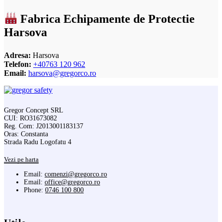
Fabrica Echipamente de Protectie
Harsova
Adresa:
Harsova
Telefon:
+40763 120 962
Email:
harsova@gregorco.ro
Gregor Concept SRL
CUI: RO31673082
Reg. Com: J2013001183137
Oras: Constanta
Strada Radu Logofatu 4
Vezi pe harta
Email:
comenzi@gregorco.ro
Email:
office@gregorco.ro
Phone:
0746 100 800