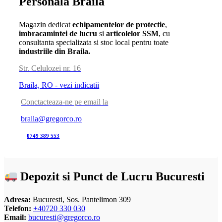
Personala Braila
Magazin dedicat
echipamentelor de protectie
,
imbracamintei de lucru
si
articolelor SSM
, cu
consultanta specializata si stoc local pentru toate
industriile din Braila.
Str. Celulozei nr. 16
Braila, RO - vezi indicatii
Conctacteaza-ne pe email la
braila@gregorco.ro
0749 389 553
Depozit si Punct de Lucru Bucuresti
Adresa:
Bucuresti, Sos. Pantelimon 309
Telefon:
+40720 330 030
Email:
bucuresti@gregorco.ro