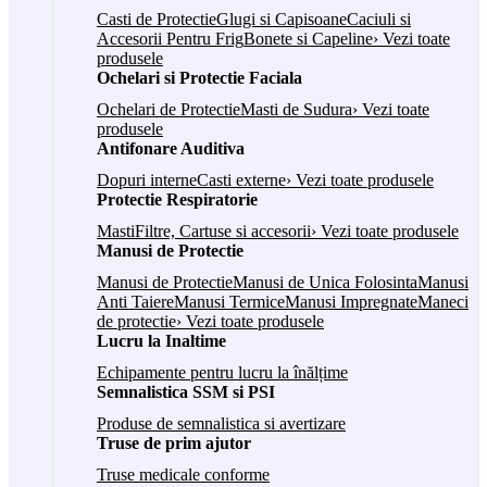
Casti de Protectie
Glugi si Capisoane
Caciuli si
Accesorii Pentru Frig
Bonete si Capeline
› Vezi toate
produsele
Ochelari si Protectie Faciala
Ochelari de Protectie
Masti de Sudura
› Vezi toate
produsele
Antifonare Auditiva
Dopuri interne
Casti externe
› Vezi toate produsele
Protectie Respiratorie
Masti
Filtre, Cartuse si accesorii
› Vezi toate produsele
Manusi de Protectie
Manusi de Protectie
Manusi de Unica Folosinta
Manusi
Anti Taiere
Manusi Termice
Manusi Impregnate
Maneci
de protectie
› Vezi toate produsele
Lucru la Inaltime
Echipamente pentru lucru la înălțime
Semnalistica SSM si PSI
Produse de semnalistica si avertizare
Truse de prim ajutor
Truse medicale conforme