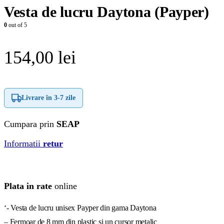
Vesta de lucru Daytona (Payper)
0
out of 5
154,00
lei
Livrare în
3-7 zile
Cumpara prin
SEAP
Informatii
retur
Plata in rate
online
‘- Vesta de lucru unisex Payper din gama Daytona
– Fermoar de 8 mm din plastic si un cursor metalic