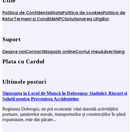
Utile
Politica de Confidentialitate
Politica de cookies
Politica de
Retur
Termeni si Conditii
ANPC
Solutionarea Litigiilor
Suport
Despre noi
Contact
Magazin online
Contul meu
Advertising
Plata cu Cardul
Ultimele posturi
Siguranța la Locul de Muncă în Dobrogea: Statistici, Riscuri și
Soluții pentru Prevenirea Accidentelor
Regiunea Dobrogei, un pol economic vital datorită activităților
portuare, șantierelor navale, transporturilor și construcțiilor în plină
expansiune, este din păcate...