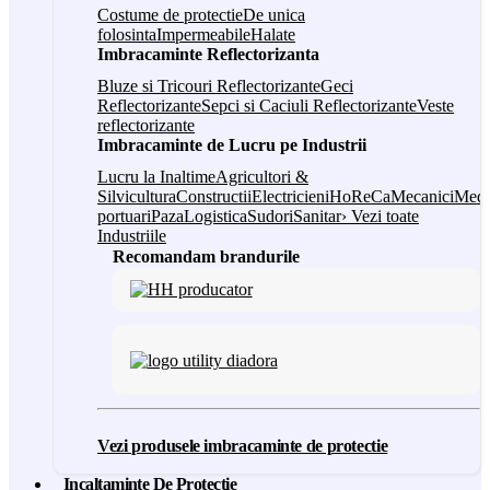
Costume de protectie
De unica
folosinta
Impermeabile
Halate
Imbracaminte Reflectorizanta
Bluze si Tricouri Reflectorizante
Geci
Reflectorizante
Sepci si Caciuli Reflectorizante
Veste
reflectorizante
Imbracaminte de Lucru pe Industrii
Lucru la Inaltime
Agricultori &
Silvicultura
Constructii
Electricieni
HoReCa
Mecanici
Medi
portuari
Paza
Logistica
Sudori
Sanitar
› Vezi toate
Industriile
Recomandam brandurile
Vezi produsele imbracaminte de protectie
Incaltaminte De Protectie