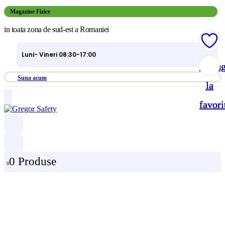
Magazine Fizice
in toata zona de sud-est a Romaniei
Luni- Vineri 08:30-17:00
Adau
Adau
Adau
Adau
Suna acum
la
la
la
la
favori
favori
favori
favori
0 Produse
0