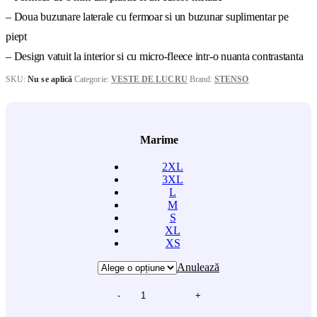
– Doua buzunare laterale cu fermoar si un buzunar suplimentar pe
piept
– Design vatuit la interior si cu micro-fleece intr-o nuanta contrastanta
SKU:
Nu se aplică
Categorie:
VESTE DE LUCRU
Brand:
STENSO
Marime
2XL
3XL
L
M
S
XL
XS
Anulează
-
+