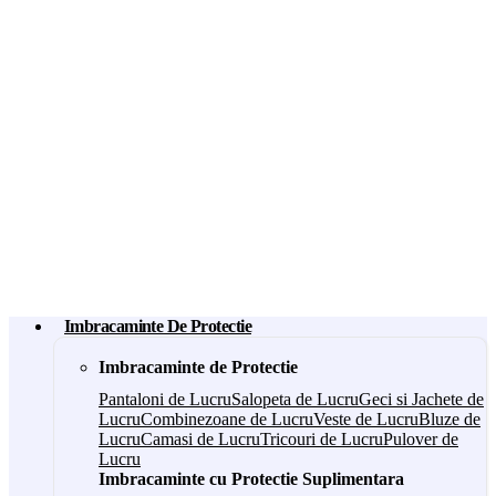
Imbracaminte De Protectie
Imbracaminte de Protectie
Pantaloni de Lucru
Salopeta de Lucru
Geci si Jachete de
Lucru
Combinezoane de Lucru
Veste de Lucru
Bluze de
Lucru
Camasi de Lucru
Tricouri de Lucru
Pulover de
Lucru
Imbracaminte cu Protectie Suplimentara