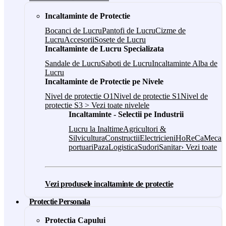
Incaltaminte de Protectie
Bocanci de Lucru
Pantofi de Lucru
Cizme de
Lucru
Accesorii
Sosete de Lucru
Incaltaminte de Lucru Specializata
Sandale de Lucru
Saboti de Lucru
Incaltaminte Alba de
Lucru
Incaltaminte de Protectie pe Nivele
Nivel de protectie O1
Nivel de protectie S1
Nivel de
protectie S3
> Vezi toate nivelele
Incaltaminte - Selectii pe Industrii
Lucru la Inaltime
Agricultori &
Silvicultura
Constructii
Electricieni
HoReCa
Mecani
portuari
Paza
Logistica
Sudori
Sanitar
› Vezi toate
Vezi produsele incaltaminte de protectie
Protectie Personala
Protectia Capului