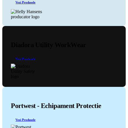
Vezi Produsele
în
pagina
produsului.
Diadora Utility WorkWear
Vezi Produsele
Portwest - Echipament Protectie
Vezi Produsele