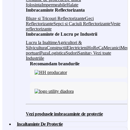
folosinta
Impermeabile
Halate
Imbracaminte Reflectorizanta
Bluze si Tricouri Reflectorizante
Geci
Reflectorizante
Sepci si Caciuli Reflectorizante
Veste
reflectorizante
Imbracaminte de Lucru pe Industrii
Lucru la Inaltime
Agricultori &
Silvicultura
Constructii
Electricieni
HoReCa
Mecanici
Medi
portuari
Paza
Logistica
Sudori
Sanitar
› Vezi toate
Industriile
Recomandam brandurile
Vezi produsele imbracaminte de protectie
Incaltaminte De Protectie