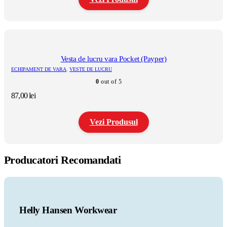
produsului.
Acest
produs
are
mai
multe
Vesta de lucru vara Pocket (Payper)
variații.
ECHIPAMENT DE VARA
,
VESTE DE LUCRU
Opțiunile
0
out of 5
pot
fi
87,00
lei
alese
în
pagina
Vezi Produsul
produsului.
Acest
produs
Producatori Recomandati
are
mai
multe
variații.
Opțiunile
pot
Helly Hansen Workwear
fi
alese