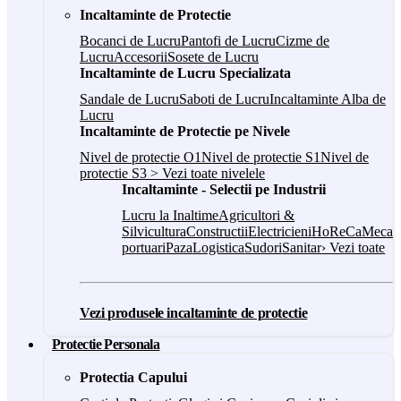
Incaltaminte de Protectie
Bocanci de Lucru
Pantofi de Lucru
Cizme de
Lucru
Accesorii
Sosete de Lucru
Incaltaminte de Lucru Specializata
Sandale de Lucru
Saboti de Lucru
Incaltaminte Alba de
Lucru
Incaltaminte de Protectie pe Nivele
Nivel de protectie O1
Nivel de protectie S1
Nivel de
protectie S3
> Vezi toate nivelele
Incaltaminte - Selectii pe Industrii
Lucru la Inaltime
Agricultori &
Silvicultura
Constructii
Electricieni
HoReCa
Mecani
portuari
Paza
Logistica
Sudori
Sanitar
› Vezi toate
Vezi produsele incaltaminte de protectie
Protectie Personala
Protectia Capului