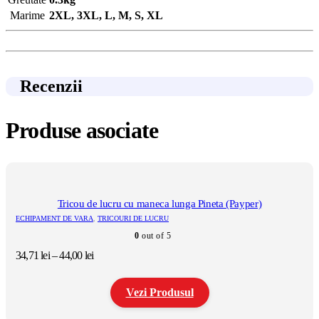
Marime
2XL, 3XL, L, M, S, XL
Recenzii
Produse asociate
Tricou de lucru cu maneca lunga Pineta (Payper)
ECHIPAMENT DE VARA
,
TRICOURI DE LUCRU
0
out of 5
Interval
34,71
lei
–
44,00
lei
de
prețuri:
Vezi Produsul
34,71 lei
până
la