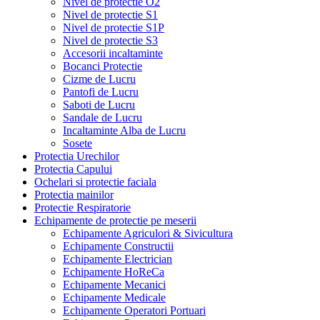
Nivel de protectie O2
Nivel de protectie S1
Nivel de protectie S1P
Nivel de protectie S3
Accesorii incaltaminte
Bocanci Protectie
Cizme de Lucru
Pantofi de Lucru
Saboti de Lucru
Sandale de Lucru
Incaltaminte Alba de Lucru
Sosete
Protectia Urechilor
Protectia Capului
Ochelari si protectie faciala
Protectia mainilor
Protectie Respiratorie
Echipamente de protectie pe meserii
Echipamente Agriculori & Sivicultura
Echipamente Constructii
Echipamente Electrician
Echipamente HoReCa
Echipamente Mecanici
Echipamente Medicale
Echipamente Operatori Portuari