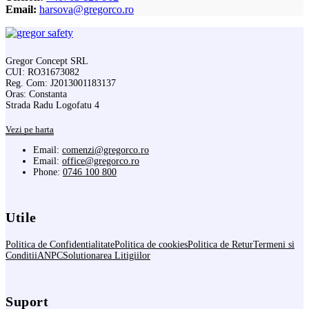
Email:
harsova@gregorco.ro
Gregor Concept SRL
CUI: RO31673082
Reg. Com: J2013001183137
Oras: Constanta
Strada Radu Logofatu 4
Vezi pe harta
Email:
comenzi@gregorco.ro
Email:
office@gregorco.ro
Phone:
0746 100 800
Utile
Politica de Confidentialitate
Politica de cookies
Politica de Retur
Termeni si
Conditii
ANPC
Solutionarea Litigiilor
Suport