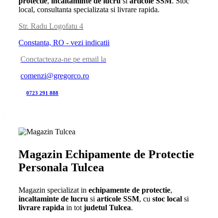
protectie
,
incaltaminte de lucru
si
articole SSM
. Stoc
local, consultanta specializata si livrare rapida.
Str. Radu Logofatu 4
Constanta, RO - vezi indicatii
Conctacteaza-ne pe email la
comenzi@gregorco.ro
0723 291 888
Magazin Echipamente de Protectie
Personala Tulcea
Magazin specializat in
echipamente de protectie
,
incaltaminte de lucru
si
articole SSM
, cu
stoc local
si
livrare rapida
in tot
judetul Tulcea
.