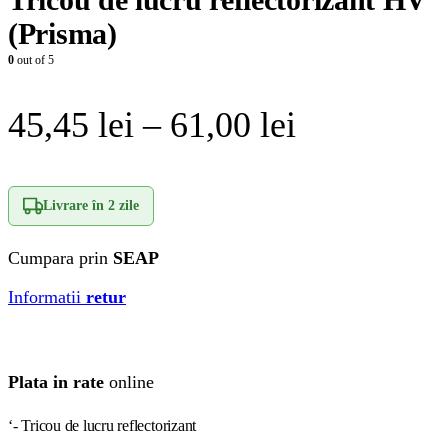
(Prisma)
0
out of 5
Interval
45,45
lei
–
61,00
lei
de
prețuri:
Livrare în
2 zile
45,45 lei
Cumpara prin
SEAP
până
Informatii
retur
la
61,00 lei
Plata in rate
online
‘- Tricou de lucru reflectorizant