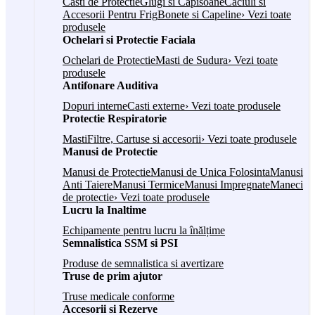
Casti de Protectie
Glugi si Capisoane
Caciuli si
Accesorii Pentru Frig
Bonete si Capeline
› Vezi toate
produsele
Ochelari si Protectie Faciala
Ochelari de Protectie
Masti de Sudura
› Vezi toate
produsele
Antifonare Auditiva
Dopuri interne
Casti externe
› Vezi toate produsele
Protectie Respiratorie
Masti
Filtre, Cartuse si accesorii
› Vezi toate produsele
Manusi de Protectie
Manusi de Protectie
Manusi de Unica Folosinta
Manusi
Anti Taiere
Manusi Termice
Manusi Impregnate
Maneci
de protectie
› Vezi toate produsele
Lucru la Inaltime
Echipamente pentru lucru la înălțime
Semnalistica SSM si PSI
Produse de semnalistica si avertizare
Truse de prim ajutor
Truse medicale conforme
Accesorii si Rezerve