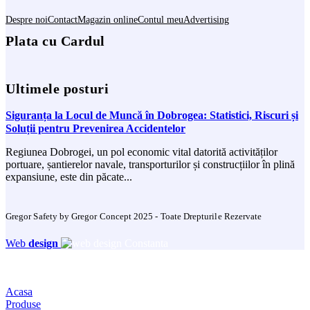
Despre noi
Contact
Magazin online
Contul meu
Advertising
Plata cu Cardul
Ultimele posturi
Siguranța la Locul de Muncă în Dobrogea: Statistici, Riscuri și
Soluții pentru Prevenirea Accidentelor
Regiunea Dobrogei, un pol economic vital datorită activităților
portuare, șantierelor navale, transporturilor și construcțiilor în plină
expansiune, este din păcate...
Gregor Safety by Gregor Concept 2025 - Toate Drepturile Rezervate
Web
design
Acasa
Produse