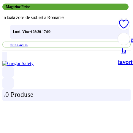
Magazine Fizice
in toata zona de sud-est a Romaniei
Luni- Vineri 08:30-17:00
Adau
Adau
Adau
Adau
Suna acum
la
la
la
la
favori
favori
favori
favori
0 Produse
0