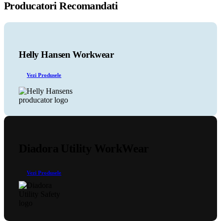
Producatori Recomandati
are
mai
multe
variații.
Opțiunile
pot
Helly Hansen Workwear
fi
alese
Vezi Produsele
în
pagina
produsului.
Diadora Utility WorkWear
Vezi Produsele