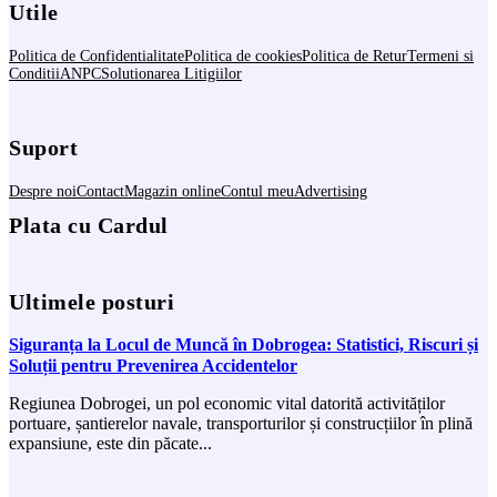
Utile
Politica de Confidentialitate
Politica de cookies
Politica de Retur
Termeni si
Conditii
ANPC
Solutionarea Litigiilor
Suport
Despre noi
Contact
Magazin online
Contul meu
Advertising
Plata cu Cardul
Ultimele posturi
Siguranța la Locul de Muncă în Dobrogea: Statistici, Riscuri și
Soluții pentru Prevenirea Accidentelor
Regiunea Dobrogei, un pol economic vital datorită activităților
portuare, șantierelor navale, transporturilor și construcțiilor în plină
expansiune, este din păcate...