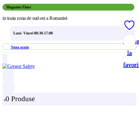
Magazine Fizice
in toata zona de sud-est a Romaniei
Luni- Vineri 08:30-17:00
Adau
Adau
Adau
Adau
Suna acum
la
la
la
la
favori
favori
favori
favori
0 Produse
0