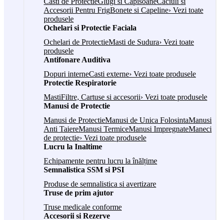
Casti de Protectie
Glugi si Capisoane
Caciuli si
Accesorii Pentru Frig
Bonete si Capeline
› Vezi toate
produsele
Ochelari si Protectie Faciala
Ochelari de Protectie
Masti de Sudura
› Vezi toate
produsele
Antifonare Auditiva
Dopuri interne
Casti externe
› Vezi toate produsele
Protectie Respiratorie
Masti
Filtre, Cartuse si accesorii
› Vezi toate produsele
Manusi de Protectie
Manusi de Protectie
Manusi de Unica Folosinta
Manusi
Anti Taiere
Manusi Termice
Manusi Impregnate
Maneci
de protectie
› Vezi toate produsele
Lucru la Inaltime
Echipamente pentru lucru la înălțime
Semnalistica SSM si PSI
Produse de semnalistica si avertizare
Truse de prim ajutor
Truse medicale conforme
Accesorii si Rezerve