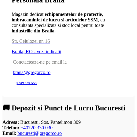
Magazin dedicat
echipamentelor de protectie
,
imbracamintei de lucru
si
articolelor SSM
, cu
consultanta specializata si stoc local pentru toate
industriile din Braila.
Str. Celulozei nr. 16
Braila, RO - vezi indicatii
Conctacteaza-ne pe email la
braila@gregorco.ro
0749 389 553
🚚 Depozit si Punct de Lucru Bucuresti
Adresa:
Bucuresti, Sos. Pantelimon 309
Telefon:
+40720 330 030
Email:
bucuresti@gregorco.ro