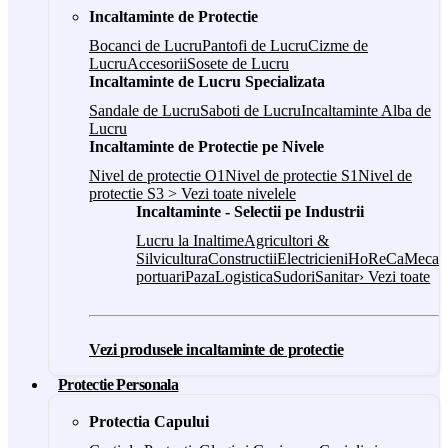
Incaltaminte de Protectie
Bocanci de Lucru
Pantofi de Lucru
Cizme de
Lucru
Accesorii
Sosete de Lucru
Incaltaminte de Lucru Specializata
Sandale de Lucru
Saboti de Lucru
Incaltaminte Alba de
Lucru
Incaltaminte de Protectie pe Nivele
Nivel de protectie O1
Nivel de protectie S1
Nivel de
protectie S3
> Vezi toate nivelele
Incaltaminte - Selectii pe Industrii
Lucru la Inaltime
Agricultori &
Silvicultura
Constructii
Electricieni
HoReCa
Mecani
portuari
Paza
Logistica
Sudori
Sanitar
› Vezi toate
Vezi produsele incaltaminte de protectie
Protectie Personala
Protectia Capului