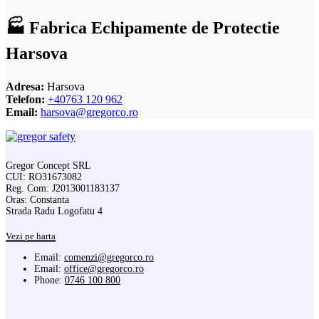
🏭 Fabrica Echipamente de Protectie
Harsova
Adresa:
Harsova
Telefon:
+40763 120 962
Email:
harsova@gregorco.ro
Gregor Concept SRL
CUI: RO31673082
Reg. Com: J2013001183137
Oras: Constanta
Strada Radu Logofatu 4
Vezi pe harta
Email:
comenzi@gregorco.ro
Email:
office@gregorco.ro
Phone:
0746 100 800