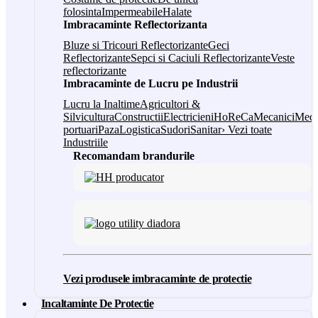
folosinta
Impermeabile
Halate
Imbracaminte Reflectorizanta
Bluze si Tricouri Reflectorizante
Geci
Reflectorizante
Sepci si Caciuli Reflectorizante
Veste
reflectorizante
Imbracaminte de Lucru pe Industrii
Lucru la Inaltime
Agricultori &
Silvicultura
Constructii
Electricieni
HoReCa
Mecanici
Medi
portuari
Paza
Logistica
Sudori
Sanitar
› Vezi toate
Industriile
Recomandam brandurile
Vezi produsele imbracaminte de protectie
Incaltaminte De Protectie