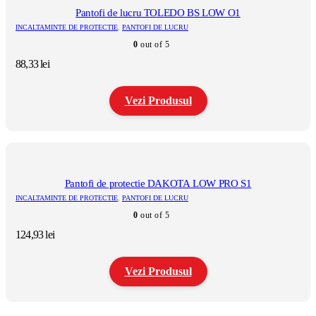
multe
Pantofi de lucru TOLEDO BS LOW O1
variații.
INCALTAMINTE DE PROTECTIE
,
PANTOFI DE LUCRU
Opțiunile
0
out of 5
pot
fi
88,33
lei
alese
în
pagina
Vezi Produsul
produsului.
Acest
produs
are
mai
multe
Pantofi de protectie DAKOTA LOW PRO S1
variații.
INCALTAMINTE DE PROTECTIE
,
PANTOFI DE LUCRU
Opțiunile
0
out of 5
pot
fi
124,93
lei
alese
în
pagina
Vezi Produsul
produsului.
Acest
produs