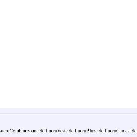
Lucru
Combinezoane de Lucru
Veste de Lucru
Bluze de Lucru
Camasi de