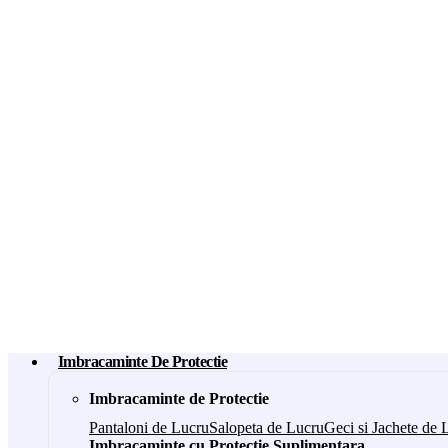
Imbracaminte De Protectie
Imbracaminte de Protectie
Pantaloni de Lucru
Salopeta de Lucru
Geci si Jachete de 
Imbracaminte cu Protectie Suplimentara