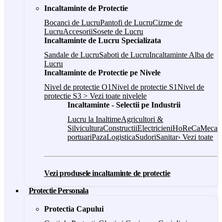
Incaltaminte de Protectie
Bocanci de Lucru
Pantofi de Lucru
Cizme de
Lucru
Accesorii
Sosete de Lucru
Incaltaminte de Lucru Specializata
Sandale de Lucru
Saboti de Lucru
Incaltaminte Alba de
Lucru
Incaltaminte de Protectie pe Nivele
Nivel de protectie O1
Nivel de protectie S1
Nivel de
protectie S3
> Vezi toate nivelele
Incaltaminte - Selectii pe Industrii
Lucru la Inaltime
Agricultori &
Silvicultura
Constructii
Electricieni
HoReCa
Mecani
portuari
Paza
Logistica
Sudori
Sanitar
› Vezi toate
Vezi produsele incaltaminte de protectie
Protectie Personala
Protectia Capului