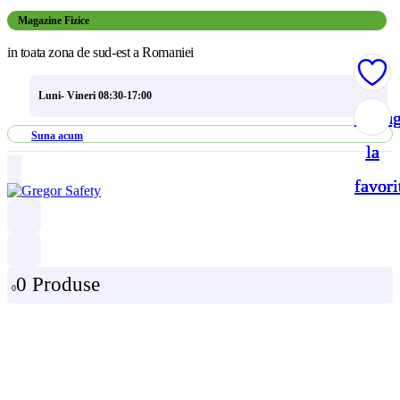
Magazine Fizice
in toata zona de sud-est a Romaniei
Luni- Vineri 08:30-17:00
Adau
Adau
Adau
Adau
Suna acum
la
la
la
la
favori
favori
favori
favori
0 Produse
0