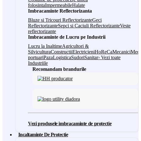
folosinta
Impermeabile
Halate
Imbracaminte Reflectorizanta
Bluze si Tricouri Reflectorizante
Geci
Reflectorizante
Sepci si Caciuli Reflectorizante
Veste
reflectorizante
Imbracaminte de Lucru pe Industrii
Lucru la Inaltime
Agricultori &
Silvicultura
Constructii
Electricieni
HoReCa
Mecanici
Medi
portuari
Paza
Logistica
Sudori
Sanitar
› Vezi toate
Industriile
Recomandam brandurile
Vezi produsele imbracaminte de protectie
Incaltaminte De Protectie