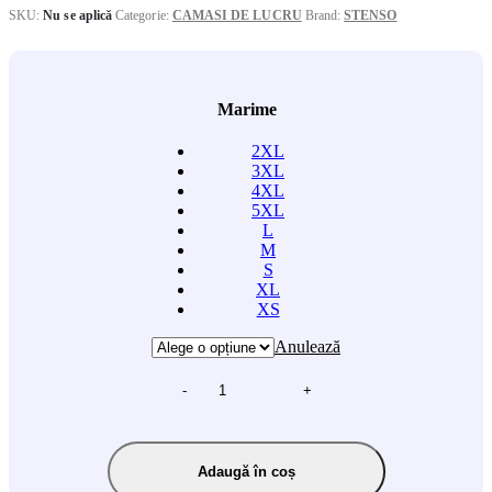
SKU:
Nu se aplică
Categorie:
CAMASI DE LUCRU
Brand:
STENSO
Marime
2XL
3XL
4XL
5XL
L
M
S
XL
XS
Anulează
-
+
Adaugă în coș