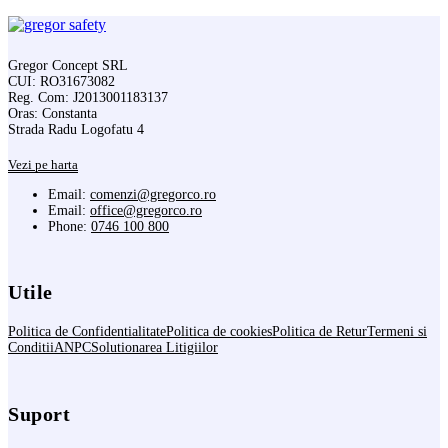
Gregor Concept SRL
CUI: RO31673082
Reg. Com: J2013001183137
Oras: Constanta
Strada Radu Logofatu 4
Vezi pe harta
Email:
comenzi@gregorco.ro
Email:
office@gregorco.ro
Phone:
0746 100 800
Utile
Politica de Confidentialitate
Politica de cookies
Politica de Retur
Termeni si
Conditii
ANPC
Solutionarea Litigiilor
Suport