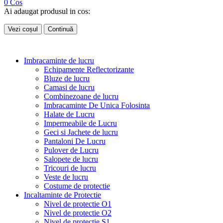
0
Cos
Ai adaugat produsul in cos:
Vezi coșul
Continuă
Imbracaminte de lucru
Echipamente Reflectorizante
Bluze de lucru
Camasi de lucru
Combinezoane de lucru
Imbracaminte De Unica Folosinta
Halate de Lucru
Impermeabile de Lucru
Geci si Jachete de lucru
Pantaloni De Lucru
Pulover de Lucru
Salopete de lucru
Tricouri de lucru
Veste de lucru
Costume de protectie
Incaltaminte de Protectie
Nivel de protectie O1
Nivel de protectie O2
Nivel de protectie S1