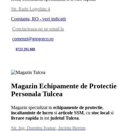
Str. Radu Logofatu 4
Constanta, RO - vezi indicatii
Conctacteaza-ne pe email la
comenzi@gregorco.ro
0723 291 888
Magazin Echipamente de Protectie
Personala Tulcea
Magazin specializat in
echipamente de protectie
,
incaltaminte de lucru
si
articole SSM
, cu
stoc local
si
livrare rapida
in tot
judetul Tulcea
.
Str. Ing. Dumitru Ivanoc, Incinta Iberom