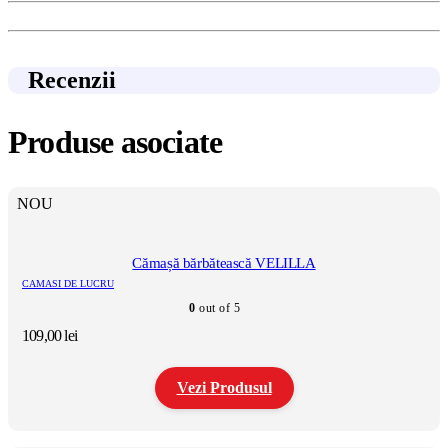
Recenzii
Produse asociate
NOU
Cămașă bărbătească VELILLA
CAMASI DE LUCRU
0
out of 5
109,00
lei
Vezi Produsul
Acest
produs