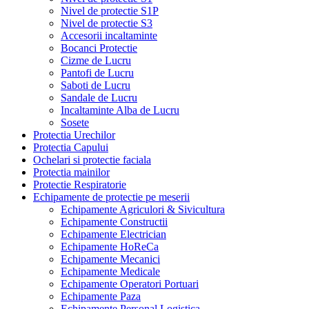
Nivel de protectie S1P
Nivel de protectie S3
Accesorii incaltaminte
Bocanci Protectie
Cizme de Lucru
Pantofi de Lucru
Saboti de Lucru
Sandale de Lucru
Incaltaminte Alba de Lucru
Sosete
Protectia Urechilor
Protectia Capului
Ochelari si protectie faciala
Protectia mainilor
Protectie Respiratorie
Echipamente de protectie pe meserii
Echipamente Agriculori & Sivicultura
Echipamente Constructii
Echipamente Electrician
Echipamente HoReCa
Echipamente Mecanici
Echipamente Medicale
Echipamente Operatori Portuari
Echipamente Paza
Echipamente Personal Logistica