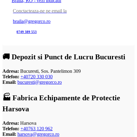
Braila, RO - vezi indicatii
Conctacteaza-ne pe email la
braila@gregorco.ro
0749 389 553
🚚 Depozit si Punct de Lucru Bucuresti
Adresa:
Bucuresti, Sos. Pantelimon 309
Telefon:
+40720 330 030
Email:
bucuresti@gregorco.ro
🏭 Fabrica Echipamente de Protectie
Harsova
Adresa:
Harsova
Telefon:
+40763 120 962
Email:
harsova@gregorco.ro