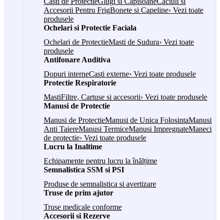
Casti de Protectie
Glugi si Capisoane
Caciuli si
Accesorii Pentru Frig
Bonete si Capeline
› Vezi toate
produsele
Ochelari si Protectie Faciala
Ochelari de Protectie
Masti de Sudura
› Vezi toate
produsele
Antifonare Auditiva
Dopuri interne
Casti externe
› Vezi toate produsele
Protectie Respiratorie
Masti
Filtre, Cartuse si accesorii
› Vezi toate produsele
Manusi de Protectie
Manusi de Protectie
Manusi de Unica Folosinta
Manusi
Anti Taiere
Manusi Termice
Manusi Impregnate
Maneci
de protectie
› Vezi toate produsele
Lucru la Inaltime
Echipamente pentru lucru la înălțime
Semnalistica SSM si PSI
Produse de semnalistica si avertizare
Truse de prim ajutor
Truse medicale conforme
Accesorii si Rezerve