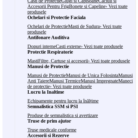
Casti de Protectie
Glugi si Capisoane
Caciuli si
Accesorii Pentru Frig
Bonete si Capeline
› Vezi toate
produsele
Ochelari si Protectie Faciala
Ochelari de Protectie
Masti de Sudura
› Vezi toate
produsele
Antifonare Auditiva
Dopuri interne
Casti externe
› Vezi toate produsele
Protectie Respiratorie
Masti
Filtre, Cartuse si accesorii
› Vezi toate produsele
Manusi de Protectie
Manusi de Protectie
Manusi de Unica Folosinta
Manusi
Anti Taiere
Manusi Termice
Manusi Impregnate
Maneci
de protectie
› Vezi toate produsele
Lucru la Inaltime
Echipamente pentru lucru la înălțime
Semnalistica SSM si PSI
Produse de semnalistica si avertizare
Truse de prim ajutor
Truse medicale conforme
Accesorii si Rezerve