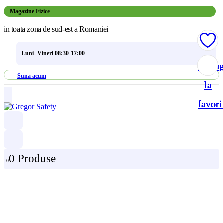
Magazine Fizice
in toata zona de sud-est a Romaniei
Luni- Vineri 08:30-17:00
Adau
Adau
Adau
Adau
Suna acum
la
la
la
la
favori
favori
favori
favori
0 Produse
0