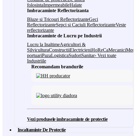
folosinta
Impermeabile
Halate
Imbracaminte Reflectorizanta
Bluze si Tricouri Reflectorizante
Geci
Reflectorizante
Sepci si Caciuli Reflectorizante
Veste
reflectorizante
Imbracaminte de Lucru pe Industrii
Lucru la Inaltime
Agricultori &
Silvicultura
Constructii
Electricieni
HoReCa
Mecanici
Medi
portuari
Paza
Logistica
Sudori
Sanitar
› Vezi toate
Industriile
Recomandam brandurile
Vezi produsele imbracaminte de protectie
Incaltaminte De Protectie