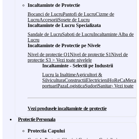
Incaltaminte de Protectie
Bocanci de Lucru
Pantofi de Lucru
Cizme de
Lucru
Accesorii
Sosete de Lucru
Incaltaminte de Lucru Specializata
Sandale de Lucru
Saboti de Lucru
Incaltaminte Alba de
Lucru
Incaltaminte de Protectie pe Nivele
Nivel de protectie O1
Nivel de protectie S1
Nivel de
protectie S3
> Vezi toate nivelele
Incaltaminte - Selectii pe Industrii
Lucru la Inaltime
Agricultori &
Silvicultura
Constructii
Electricieni
HoReCa
Mecani
portuari
Paza
Logistica
Sudori
Sanitar
› Vezi toate
Vezi produsele incaltaminte de protectie
Protectie Personala
Protectia Capului