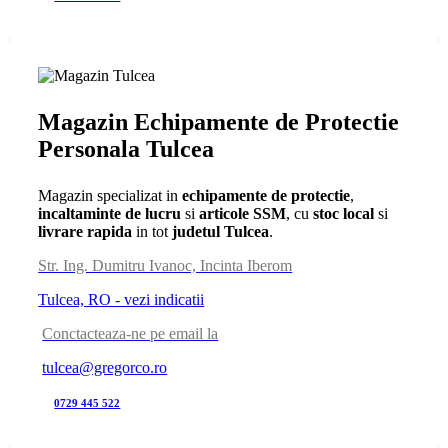
Magazin Echipamente de Protectie
Personala Tulcea
Magazin specializat in
echipamente de protectie
,
incaltaminte de lucru
si
articole SSM
, cu
stoc local
si
livrare rapida
in tot
judetul Tulcea
.
Str. Ing. Dumitru Ivanoc, Incinta Iberom
Tulcea, RO - vezi indicatii
Conctacteaza-ne pe email la
tulcea@gregorco.ro
0729 445 522