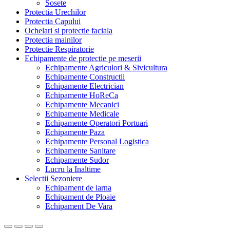
Sosete
Protectia Urechilor
Protectia Capului
Ochelari si protectie faciala
Protectia mainilor
Protectie Respiratorie
Echipamente de protectie pe meserii
Echipamente Agriculori & Sivicultura
Echipamente Constructii
Echipamente Electrician
Echipamente HoReCa
Echipamente Mecanici
Echipamente Medicale
Echipamente Operatori Portuari
Echipamente Paza
Echipamente Personal Logistica
Echipamente Sanitare
Echipamente Sudor
Lucru la Inaltime
Selectii Sezoniere
Echipament de iarna
Echipament de Ploaie
Echipament De Vara