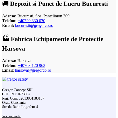
🚚 Depozit si Punct de Lucru Bucuresti
Adresa:
Bucuresti, Sos. Pantelimon 309
Telefon:
+40720 330 030
Email:
bucuresti@gregorco.ro
🏭 Fabrica Echipamente de Protectie
Harsova
Adresa:
Harsova
Telefon:
+40763 120 962
Email:
harsova@gregorco.ro
Gregor Concept SRL
CUI: RO31673082
Reg. Com: J2013001183137
Oras: Constanta
Strada Radu Logofatu 4
Vezi pe harta