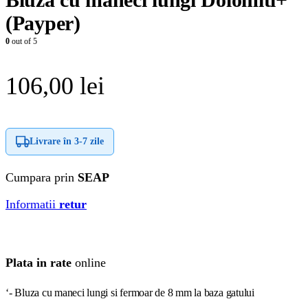
(Payper)
0
out of 5
106,00
lei
Livrare în
3-7 zile
Cumpara prin
SEAP
Informatii
retur
Plata in rate
online
‘- Bluza cu maneci lungi si fermoar de 8 mm la baza gatului