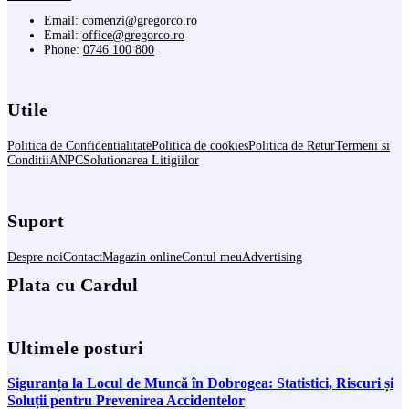
Email:
comenzi@gregorco.ro
Email:
office@gregorco.ro
Phone:
0746 100 800
Utile
Politica de Confidentialitate
Politica de cookies
Politica de Retur
Termeni si
Conditii
ANPC
Solutionarea Litigiilor
Suport
Despre noi
Contact
Magazin online
Contul meu
Advertising
Plata cu Cardul
Ultimele posturi
Siguranța la Locul de Muncă în Dobrogea: Statistici, Riscuri și
Soluții pentru Prevenirea Accidentelor