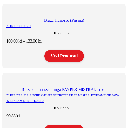
Bluza Hanorac (Prisma)
BLUZE DE LUCRU
0
out of 5
Interval
100,00
lei
–
133,00
lei
de
prețuri:
Vezi Produsul
100,00 lei
până
la
Acest
133,00 lei
produs
are
mai
multe
Bluza cu maneca lunga PAYPER MISTRAL+ rosu
variații.
BLUZE DE LUCRU
,
ECHIPAMENTE DE PROTECTIE PE MESERII
,
ECHIPAMENTE PAZA
,
Opțiunile
IMBRACAMINTE DE LUCRU
pot
0
out of 5
fi
alese
99,83
lei
în
pagina