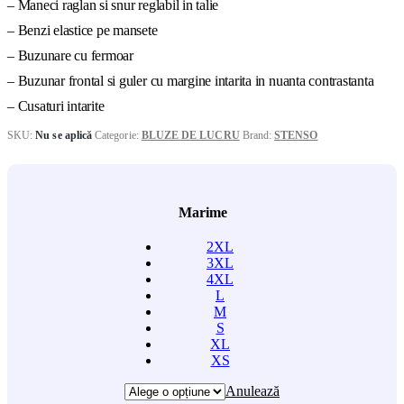
– Maneci raglan si snur reglabil in talie
– Benzi elastice pe mansete
– Buzunare cu fermoar
– Buzunar frontal si guler cu margine intarita in nuanta contrastanta
– Cusaturi intarite
SKU:
Nu se aplică
Categorie:
BLUZE DE LUCRU
Brand:
STENSO
Marime
2XL
3XL
4XL
L
M
S
XL
XS
Anulează