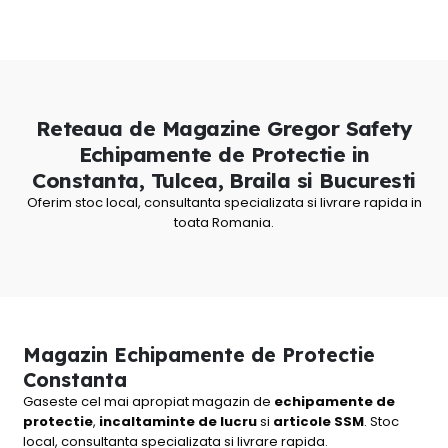
pot
fi
alese
în
pagina
produsului.
Reteaua de Magazine Gregor Safety
Echipamente de Protectie in
Constanta, Tulcea, Braila si Bucuresti
Oferim stoc local, consultanta specializata si livrare rapida in
toata Romania.
Magazin Echipamente de Protectie
Constanta
Gaseste cel mai apropiat magazin de
echipamente de
protectie
,
incaltaminte de lucru
si
articole SSM
. Stoc
local, consultanta specializata si livrare rapida.