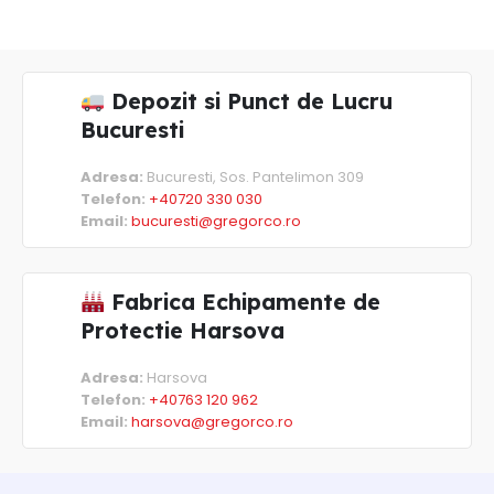
Depozit si Punct de Lucru
Bucuresti
Adresa:
Bucuresti, Sos. Pantelimon 309
Telefon:
+40720 330 030
Email:
bucuresti@gregorco.ro
Fabrica Echipamente de
Protectie Harsova
Adresa:
Harsova
Telefon:
+40763 120 962
Email:
harsova@gregorco.ro