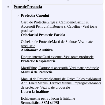
Protectie Personala
Protectia Capului
Casti de Protectie
Glugi si Capisoane
Caciuli si
Accesorii Pentru Frig
Bonete si Capeline
› Vezi toate
produsele
Ochelari si Protectie Faciala
Ochelari de Protectie
Masti de Sudura
› Vezi toate
produsele
Antifonare Auditiva
Dopuri interne
Casti externe
› Vezi toate produsele
Protectie Respiratorie
Masti
Filtre, Cartuse si accesorii
› Vezi toate produsele
Manusi de Protectie
Manusi de Protectie
Manusi de Unica Folosinta
Manusi
Anti Taiere
Manusi Termice
Manusi Impregnate
Maneci
de protectie
› Vezi toate produsele
Lucru la Inaltime
Echipamente pentru lucru la înălțime
Semnalistica SSM si PSI