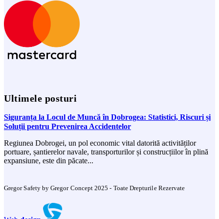
Ultimele posturi
Siguranța la Locul de Muncă în Dobrogea: Statistici, Riscuri și
Soluții pentru Prevenirea Accidentelor
Regiunea Dobrogei, un pol economic vital datorită activităților
portuare, șantierelor navale, transporturilor și construcțiilor în plină
expansiune, este din păcate...
Gregor Safety by Gregor Concept 2025 - Toate Drepturile Rezervate