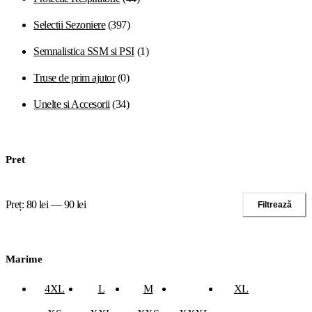
Selectii Sezoniere
(397)
Semnalistica SSM si PSI
(1)
Truse de prim ajutor
(0)
Unelte si Accesorii
(34)
Pret
Preț:
80 lei
—
90 lei
Filtrează
Preț
Preț
minim
maxim
Marime
4XL
L
M
S
XL