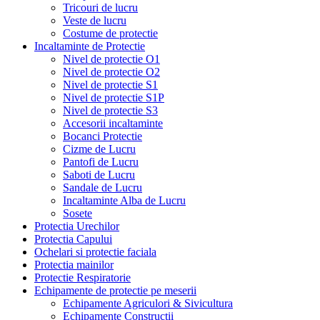
Tricouri de lucru
Veste de lucru
Costume de protectie
Incaltaminte de Protectie
Nivel de protectie O1
Nivel de protectie O2
Nivel de protectie S1
Nivel de protectie S1P
Nivel de protectie S3
Accesorii incaltaminte
Bocanci Protectie
Cizme de Lucru
Pantofi de Lucru
Saboti de Lucru
Sandale de Lucru
Incaltaminte Alba de Lucru
Sosete
Protectia Urechilor
Protectia Capului
Ochelari si protectie faciala
Protectia mainilor
Protectie Respiratorie
Echipamente de protectie pe meserii
Echipamente Agriculori & Sivicultura
Echipamente Constructii