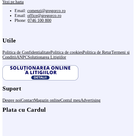
Vezi pe harta
Email:
comenzi@gregorco.ro
Email:
office@gregorco.ro
Phone:
0746 100 800
Utile
Politica de Confidentialitate
Politica de cookies
Politica de Retur
Termeni si
Conditii
ANPC
Solutionarea Litigiilor
Suport
Despre noi
Contact
Magazin online
Contul meu
Advertising
Plata cu Cardul