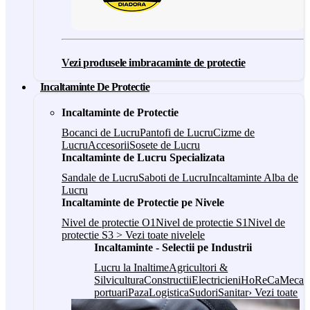
Vezi produsele imbracaminte de protectie
Incaltaminte De Protectie
Incaltaminte de Protectie
Bocanci de Lucru
Pantofi de Lucru
Cizme de
Lucru
Accesorii
Sosete de Lucru
Incaltaminte de Lucru Specializata
Sandale de Lucru
Saboti de Lucru
Incaltaminte Alba de
Lucru
Incaltaminte de Protectie pe Nivele
Nivel de protectie O1
Nivel de protectie S1
Nivel de
protectie S3
> Vezi toate nivelele
Incaltaminte - Selectii pe Industrii
Lucru la Inaltime
Agricultori &
Silvicultura
Constructii
Electricieni
HoReCa
Mecani
portuari
Paza
Logistica
Sudori
Sanitar
› Vezi toate