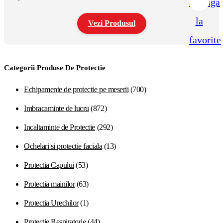
Adauga
la
Vezi Produsul
favorite
Acest
produs
are
Categorii Produse De Protectie
mai
multe
variații.
Echipamente de protectie pe meserii
(700)
Opțiunile
pot
Imbracaminte de lucru
(872)
fi
alese
Incaltaminte de Protectie
(292)
în
pagina
Ochelari si protectie faciala
(13)
produsului.
Protectia Capului
(53)
Protectia mainilor
(63)
Protectia Urechilor
(1)
Protectie Respiratorie
(44)