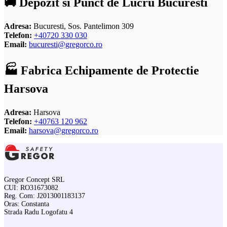
🚚 Depozit si Punct de Lucru Bucuresti
Adresa:
Bucuresti, Sos. Pantelimon 309
Telefon:
+40720 330 030
Email:
bucuresti@gregorco.ro
🏭 Fabrica Echipamente de Protectie
Harsova
Adresa:
Harsova
Telefon:
+40763 120 962
Email:
harsova@gregorco.ro
Gregor Concept SRL
CUI: RO31673082
Reg. Com: J2013001183137
Oras: Constanta
Strada Radu Logofatu 4