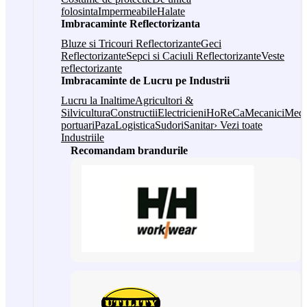
folosinta
Impermeabile
Halate
Imbracaminte Reflectorizanta
Bluze si Tricouri Reflectorizante
Geci
Reflectorizante
Sepci si Caciuli Reflectorizante
Veste
reflectorizante
Imbracaminte de Lucru pe Industrii
Lucru la Inaltime
Agricultori &
Silvicultura
Constructii
Electricieni
HoReCa
Mecanici
Medi
portuari
Paza
Logistica
Sudori
Sanitar
› Vezi toate
Industriile
Recomandam brandurile