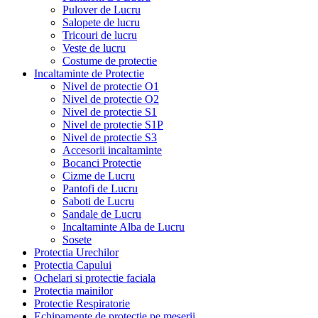
Pulover de Lucru
Salopete de lucru
Tricouri de lucru
Veste de lucru
Costume de protectie
Incaltaminte de Protectie
Nivel de protectie O1
Nivel de protectie O2
Nivel de protectie S1
Nivel de protectie S1P
Nivel de protectie S3
Accesorii incaltaminte
Bocanci Protectie
Cizme de Lucru
Pantofi de Lucru
Saboti de Lucru
Sandale de Lucru
Incaltaminte Alba de Lucru
Sosete
Protectia Urechilor
Protectia Capului
Ochelari si protectie faciala
Protectia mainilor
Protectie Respiratorie
Echipamente de protectie pe meserii