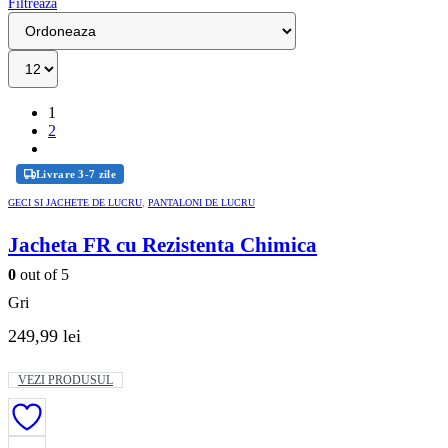
Filtreaza
1
2
Livrare 3-7 zile
GECI SI JACHETE DE LUCRU
,
PANTALONI DE LUCRU
Jacheta FR cu Rezistenta Chimica
0
out of 5
Gri
249,99
lei
Acest
VEZI PRODUSUL
produs
are
mai
multe