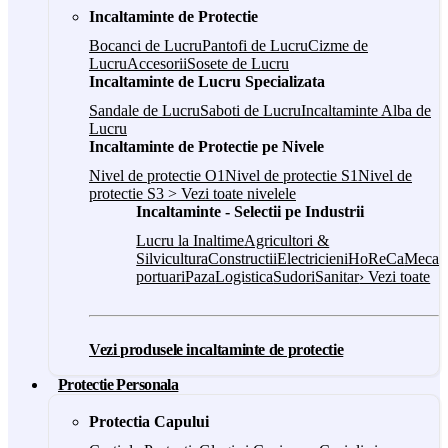
Incaltaminte de Protectie
Bocanci de Lucru
Pantofi de Lucru
Cizme de
Lucru
Accesorii
Sosete de Lucru
Incaltaminte de Lucru Specializata
Sandale de Lucru
Saboti de Lucru
Incaltaminte Alba de
Lucru
Incaltaminte de Protectie pe Nivele
Nivel de protectie O1
Nivel de protectie S1
Nivel de
protectie S3
> Vezi toate nivelele
Incaltaminte - Selectii pe Industrii
Lucru la Inaltime
Agricultori &
Silvicultura
Constructii
Electricieni
HoReCa
Mecani
portuari
Paza
Logistica
Sudori
Sanitar
› Vezi toate
Vezi produsele incaltaminte de protectie
Protectie Personala
Protectia Capului