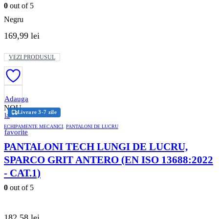
pagina
0
out of 5
produsului.
Negru
169,99
lei
Acest
VEZI PRODUSUL
produs
are
mai
multe
variații.
Adauga
Opțiunile
NOU
Livrare 3-7 zile
pot
la
fi
ECHIPAMENTE MECANICI
,
PANTALONI DE LUCRU
alese
favorite
în
PANTALONI TECH LUNGI DE LUCRU,
pagina
produsului.
SPARCO GRIT ANTERO (EN ISO 13688:2022
- CAT.1)
0
out of 5
182,58
lei