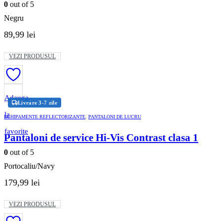
pagina
0
out of 5
produsului.
Negru
89,99
lei
Acest
VEZI PRODUSUL
produs
are
mai
multe
variații.
Adauga
Livrare 3-7 zile
Opțiunile
pot
la
ECHIPAMENTE REFLECTORIZANTE
,
PANTALONI DE LUCRU
fi
alese
favorite
Pantaloni de service Hi-Vis Contrast clasa 1
în
pagina
0
out of 5
produsului.
Portocaliu/Navy
179,99
lei
Acest
VEZI PRODUSUL
produs
are