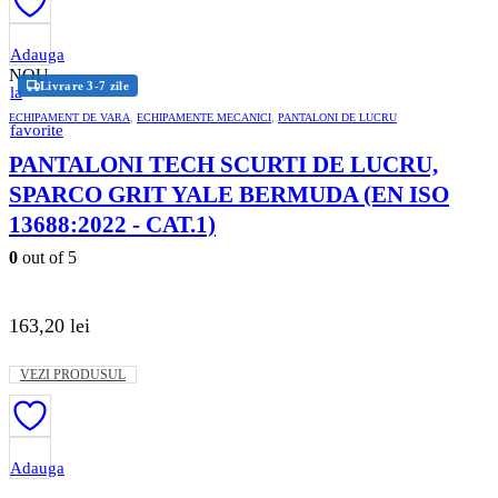
mai
multe
variații.
Adauga
Opțiunile
NOU
Livrare 3-7 zile
pot
la
fi
ECHIPAMENT DE VARA
,
ECHIPAMENTE MECANICI
,
PANTALONI DE LUCRU
alese
favorite
în
PANTALONI TECH SCURTI DE LUCRU,
pagina
produsului.
SPARCO GRIT YALE BERMUDA (EN ISO
13688:2022 - CAT.1)
0
out of 5
163,20
lei
Acest
VEZI PRODUSUL
produs
are
mai
multe
variații.
Adauga
Opțiunile