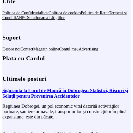
Utile
Politica de Confidentialitate
Politica de cookies
Politica de Retur
Termeni si
Conditii
ANPC
Solutionarea Litigiilor
Suport
Despre noi
Contact
Magazin online
Contul meu
Advertising
Plata cu Cardul
Ultimele posturi
Siguranța la Locul de Muncă în Dobrogea: Statistici, Riscuri și
Soluții pentru Prevenirea Accidentelor
Regiunea Dobrogei, un pol economic vital datorită activităților
portuare, șantierelor navale, transporturilor și construcțiilor în plină
expansiune, este din păcate...