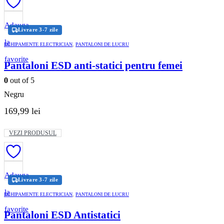
mai
multe
variații.
Adauga
Livrare 3-7 zile
Opțiunile
pot
la
ECHIPAMENTE ELECTRICIAN
,
PANTALONI DE LUCRU
fi
alese
favorite
Pantaloni ESD anti-statici pentru femei
în
pagina
0
out of 5
produsului.
Negru
169,99
lei
Acest
VEZI PRODUSUL
produs
are
mai
multe
variații.
Adauga
Livrare 3-7 zile
Opțiunile
pot
la
ECHIPAMENTE ELECTRICIAN
,
PANTALONI DE LUCRU
fi
alese
favorite
Pantaloni ESD Antistatici
în