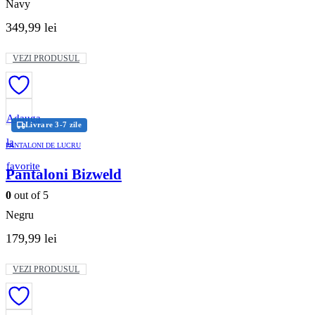
Navy
349,99
lei
Acest
VEZI PRODUSUL
produs
are
mai
multe
variații.
Adauga
Livrare 3-7 zile
Opțiunile
pot
la
PANTALONI DE LUCRU
fi
alese
favorite
Pantaloni Bizweld
în
pagina
0
out of 5
produsului.
Negru
179,99
lei
Acest
VEZI PRODUSUL
produs
are
mai
multe