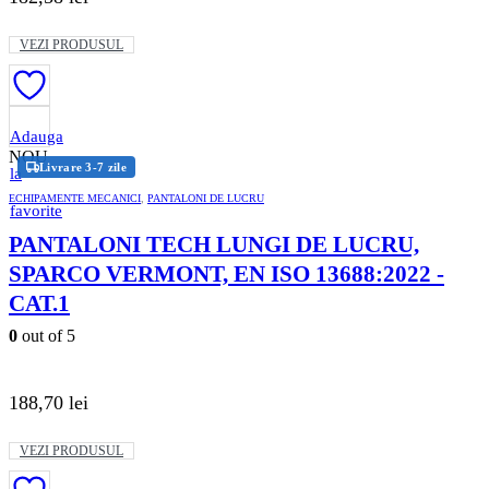
Acest
VEZI PRODUSUL
produs
are
mai
multe
variații.
Adauga
Opțiunile
NOU
Livrare 3-7 zile
pot
la
fi
ECHIPAMENTE MECANICI
,
PANTALONI DE LUCRU
alese
favorite
în
PANTALONI TECH LUNGI DE LUCRU,
pagina
produsului.
SPARCO VERMONT, EN ISO 13688:2022 -
CAT.1
0
out of 5
188,70
lei
Acest
VEZI PRODUSUL
produs
are