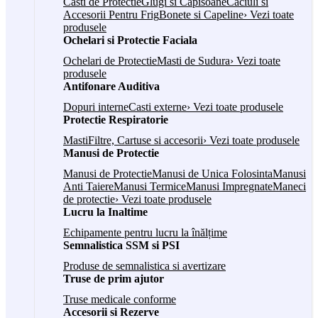
Casti de Protectie
Glugi si Capisoane
Caciuli si
Accesorii Pentru Frig
Bonete si Capeline
› Vezi toate
produsele
Ochelari si Protectie Faciala
Ochelari de Protectie
Masti de Sudura
› Vezi toate
produsele
Antifonare Auditiva
Dopuri interne
Casti externe
› Vezi toate produsele
Protectie Respiratorie
Masti
Filtre, Cartuse si accesorii
› Vezi toate produsele
Manusi de Protectie
Manusi de Protectie
Manusi de Unica Folosinta
Manusi
Anti Taiere
Manusi Termice
Manusi Impregnate
Maneci
de protectie
› Vezi toate produsele
Lucru la Inaltime
Echipamente pentru lucru la înălțime
Semnalistica SSM si PSI
Produse de semnalistica si avertizare
Truse de prim ajutor
Truse medicale conforme
Accesorii si Rezerve