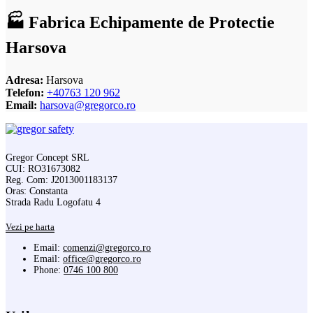
🏭 Fabrica Echipamente de Protectie
Harsova
Adresa:
Harsova
Telefon:
+40763 120 962
Email:
harsova@gregorco.ro
Gregor Concept SRL
CUI: RO31673082
Reg. Com: J2013001183137
Oras: Constanta
Strada Radu Logofatu 4
Vezi pe harta
Email:
comenzi@gregorco.ro
Email:
office@gregorco.ro
Phone:
0746 100 800