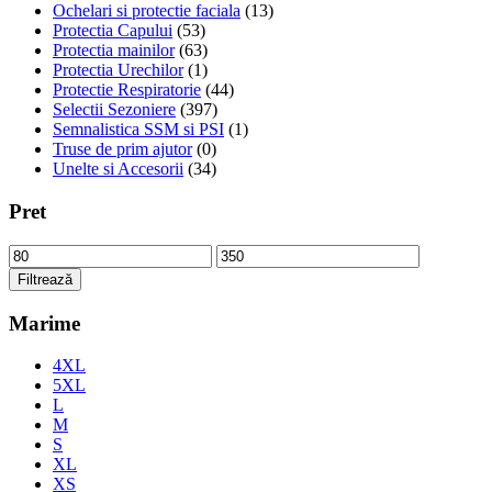
Ochelari si protectie faciala
(13)
Protectia Capului
(53)
Protectia mainilor
(63)
Protectia Urechilor
(1)
Protectie Respiratorie
(44)
Selectii Sezoniere
(397)
Semnalistica SSM si PSI
(1)
Truse de prim ajutor
(0)
Unelte si Accesorii
(34)
Pret
Preț
Preț
minim
maxim
Filtrează
Marime
4XL
5XL
L
M
S
XL
XS