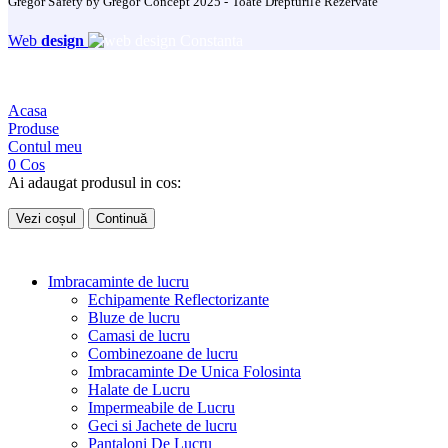
Gregor Safety by Gregor Concept 2025 - Toate Drepturile Rezervate
Web
design
Acasa
Produse
Contul meu
0
Cos
Ai adaugat produsul in cos:
Vezi coșul
Continuă
Imbracaminte de lucru
Echipamente Reflectorizante
Bluze de lucru
Camasi de lucru
Combinezoane de lucru
Imbracaminte De Unica Folosinta
Halate de Lucru
Impermeabile de Lucru
Geci si Jachete de lucru
Pantaloni De Lucru