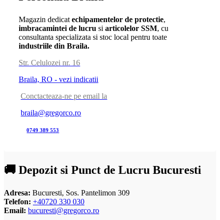
Magazin dedicat
echipamentelor de protectie
,
imbracamintei de lucru
si
articolelor SSM
, cu
consultanta specializata si stoc local pentru toate
industriile din Braila.
Str. Celulozei nr. 16
Braila, RO - vezi indicatii
Conctacteaza-ne pe email la
braila@gregorco.ro
0749 389 553
🚚 Depozit si Punct de Lucru Bucuresti
Adresa:
Bucuresti, Sos. Pantelimon 309
Telefon:
+40720 330 030
Email:
bucuresti@gregorco.ro