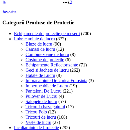
pot
la
1
2
fi
alese
favorite
în
Categorii Produse de Protectie
pagina
produsului.
Echipamente de protectie pe meserii
(700)
Imbracaminte de lucru
(872)
Bluze de lucru
(90)
Camasi de lucru
(12)
Combinezoane de lucru
(8)
Costume de protectie
(6)
Echipamente Reflectorizante
(71)
Geci si Jachete de lucru
(262)
Halate de Lucru
(8)
Imbracaminte De Unica Folosinta
(3)
Impermeabile de Lucru
(19)
Pantaloni De Lucru
(221)
Pulover de Lucru
(4)
Salopete de lucru
(57)
Tricou la baza gatului
(17)
Tricou Polo
(12)
Tricouri de lucru
(168)
Veste de lucru
(27)
Incaltaminte de Protectie
(292)