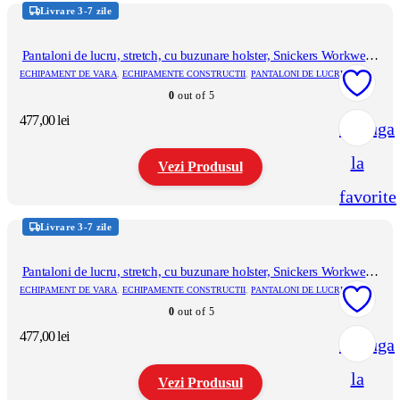
produs
Livrare 3-7 zile
are
mai
multe
Pantaloni de lucru, stretch, cu buzunare holster, Snickers Workwear,
variații.
AllroundWork, 6241, Forest Green/Black
ECHIPAMENT DE VARA
,
ECHIPAMENTE CONSTRUCTII
,
PANTALONI DE LUCRU
Opțiunile
0
out of 5
pot
fi
477,00
lei
Adauga
alese
în
la
pagina
Vezi Produsul
produsului.
favorite
Acest
produs
Livrare 3-7 zile
are
mai
multe
Pantaloni de lucru, stretch, cu buzunare holster, Snickers Workwear,
variații.
AllroundWork, 6241, Khaki Green/Black
ECHIPAMENT DE VARA
,
ECHIPAMENTE CONSTRUCTII
,
PANTALONI DE LUCRU
Opțiunile
0
out of 5
pot
fi
477,00
lei
Adauga
alese
în
la
pagina
Vezi Produsul
produsului.