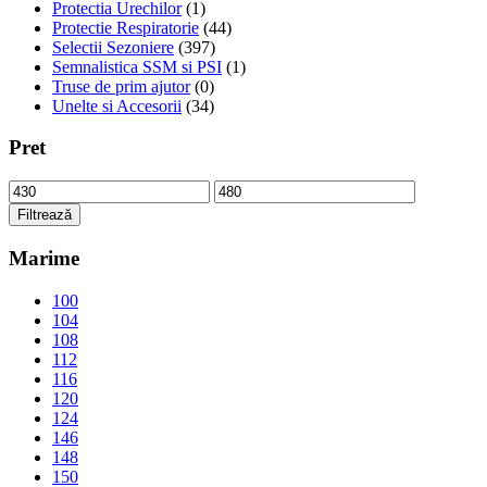
Protectia Urechilor
(1)
Protectie Respiratorie
(44)
Selectii Sezoniere
(397)
Semnalistica SSM si PSI
(1)
Truse de prim ajutor
(0)
Unelte si Accesorii
(34)
Pret
Preț
Preț
minim
maxim
Filtrează
Marime
100
104
108
112
116
120
124
146
148
150