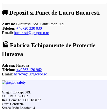
🚚 Depozit si Punct de Lucru Bucuresti
Adresa:
Bucuresti, Sos. Pantelimon 309
Telefon:
+40720 330 030
Email:
bucuresti@gregorco.ro
🏭 Fabrica Echipamente de Protectie
Harsova
Adresa:
Harsova
Telefon:
+40763 120 962
Email:
harsova@gregorco.ro
Gregor Concept SRL
CUI: RO31673082
Reg. Com: J2013001183137
Oras: Constanta
Strada Radu Logofatu 4