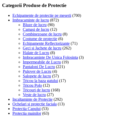
variații.
Categorii Produse de Protectie
Opțiunile
pot
Echipamente de protectie pe meserii
(700)
fi
Imbracaminte de lucru
(872)
alese
Bluze de lucru
(90)
în
Camasi de lucru
(12)
pagina
Combinezoane de lucru
(8)
produsului.
Costume de protectie
(6)
Echipamente Reflectorizante
(71)
Geci si Jachete de lucru
(262)
Halate de Lucru
(8)
Imbracaminte De Unica Folosinta
(3)
Impermeabile de Lucru
(19)
Pantaloni De Lucru
(221)
Pulover de Lucru
(4)
Salopete de lucru
(57)
Tricou la baza gatului
(17)
Tricou Polo
(12)
Tricouri de lucru
(168)
Veste de lucru
(27)
Incaltaminte de Protectie
(292)
Ochelari si protectie faciala
(13)
Protectia Capului
(53)
Protectia mainilor
(63)