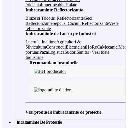
folosinta
Impermeabile
Halate
Imbracaminte Reflectorizanta
Bluze si Tricouri Reflectorizante
Geci
Reflectorizante
Sepci si Caciuli Reflectorizante
Veste
reflectorizante
Imbracaminte de Lucru pe Industrii
Lucru la Inaltime
Agricultori &
Silvicultura
Constructii
Electricieni
HoReCa
Mecanici
Medi
portuari
Paza
Logistica
Sudori
Sanitar
› Vezi toate
Industriile
Recomandam brandurile
Vezi produsele imbracaminte de protectie
Incaltaminte De Protectie