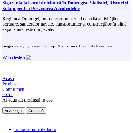
Siguranța la Locul de Muncă în Dobrogea: Statistici, Riscuri și
Soluții pentru Prevenirea Accidentelor
Regiunea Dobrogei, un pol economic vital datorită activităților
portuare, șantierelor navale, transporturilor și construcțiilor în plină
expansiune, este din păcate...
Gregor Safety by Gregor Concept 2025 - Toate Drepturile Rezervate
Web
design
Acasa
Produse
Contul meu
0
Cos
Ai adaugat produsul in cos:
Vezi coșul
Continuă
Imbracaminte de lucru