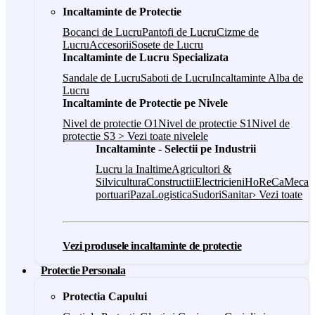
Incaltaminte de Protectie
Bocanci de Lucru
Pantofi de Lucru
Cizme de
Lucru
Accesorii
Sosete de Lucru
Incaltaminte de Lucru Specializata
Sandale de Lucru
Saboti de Lucru
Incaltaminte Alba de
Lucru
Incaltaminte de Protectie pe Nivele
Nivel de protectie O1
Nivel de protectie S1
Nivel de
protectie S3
> Vezi toate nivelele
Incaltaminte - Selectii pe Industrii
Lucru la Inaltime
Agricultori &
Silvicultura
Constructii
Electricieni
HoReCa
Mecani
portuari
Paza
Logistica
Sudori
Sanitar
› Vezi toate
Vezi produsele incaltaminte de protectie
Protectie Personala
Protectia Capului