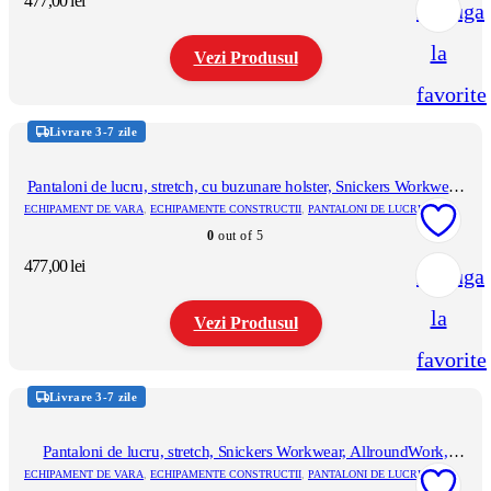
477,00
lei
Adauga
alese
în
la
pagina
Vezi Produsul
produsului.
favorite
Acest
produs
Livrare 3-7 zile
are
mai
multe
Pantaloni de lucru, stretch, cu buzunare holster, Snickers Workwear,
variații.
AllroundWork, 6241, White/Black
ECHIPAMENT DE VARA
,
ECHIPAMENTE CONSTRUCTII
,
PANTALONI DE LUCRU
Opțiunile
0
out of 5
pot
fi
477,00
lei
Adauga
alese
în
la
pagina
Vezi Produsul
produsului.
favorite
Acest
produs
Livrare 3-7 zile
are
mai
multe
Pantaloni de lucru, stretch, Snickers Workwear, AllroundWork,
variații.
6341, Black/Black
ECHIPAMENT DE VARA
,
ECHIPAMENTE CONSTRUCTII
,
PANTALONI DE LUCRU
Opțiunile