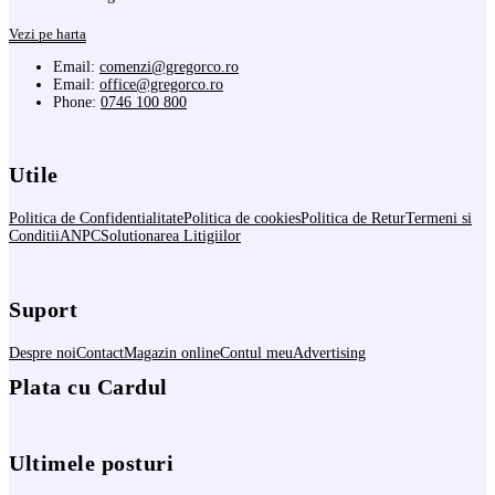
Vezi pe harta
Email:
comenzi@gregorco.ro
Email:
office@gregorco.ro
Phone:
0746 100 800
Utile
Politica de Confidentialitate
Politica de cookies
Politica de Retur
Termeni si
Conditii
ANPC
Solutionarea Litigiilor
Suport
Despre noi
Contact
Magazin online
Contul meu
Advertising
Plata cu Cardul
Ultimele posturi