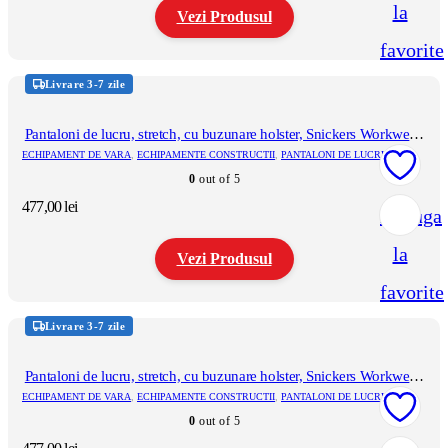
la
pagina
Vezi Produsul
produsului.
favorite
Acest
produs
Livrare 3-7 zile
are
mai
multe
Pantaloni de lucru, stretch, cu buzunare holster, Snickers Workwear,
variații.
AllroundWork, 6241, Steel Grey/Black
ECHIPAMENT DE VARA
,
ECHIPAMENTE CONSTRUCTII
,
PANTALONI DE LUCRU
Opțiunile
0
out of 5
pot
fi
477,00
lei
Adauga
alese
în
la
pagina
Vezi Produsul
produsului.
favorite
Acest
produs
Livrare 3-7 zile
are
mai
multe
Pantaloni de lucru, stretch, cu buzunare holster, Snickers Workwear,
variații.
AllroundWork, 6241, True Blue/Black
ECHIPAMENT DE VARA
,
ECHIPAMENTE CONSTRUCTII
,
PANTALONI DE LUCRU
Opțiunile
0
out of 5
pot
fi