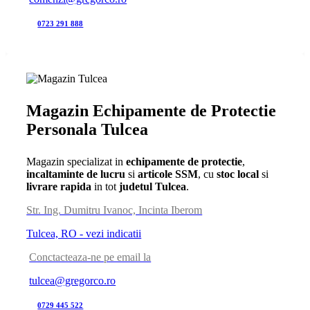
0723 291 888
Magazin Echipamente de Protectie
Personala Tulcea
Magazin specializat in
echipamente de protectie
,
incaltaminte de lucru
si
articole SSM
, cu
stoc local
si
livrare rapida
in tot
judetul Tulcea
.
Str. Ing. Dumitru Ivanoc, Incinta Iberom
Tulcea, RO - vezi indicatii
Conctacteaza-ne pe email la
tulcea@gregorco.ro
0729 445 522