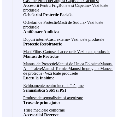
Casti de Protectie
Glugi si Capisoane
Caciuli si
Accesorii Pentru Frig
Bonete si Capeline
› Vezi toate
produsele
Ochelari si Protectie Faciala
Ochelari de Protectie
Masti de Sudura
› Vezi toate
produsele
Antifonare Auditiva
Dopuri interne
Casti externe
› Vezi toate produsele
Protectie Respiratorie
Masti
Filtre, Cartuse si accesorii
› Vezi toate produsele
Manusi de Protectie
Manusi de Protectie
Manusi de Unica Folosinta
Manusi
Anti Taiere
Manusi Termice
Manusi Impregnate
Maneci
de protectie
› Vezi toate produsele
Lucru la Inaltime
Echipamente pentru lucru la înălțime
Semnalistica SSM si PSI
Produse de semnalistica si avertizare
Truse de prim ajutor
Truse medicale conforme
Accesorii si Rezerve