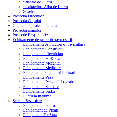
Sandale de Lucru
Incaltaminte Alba de Lucru
Sosete
Protectia Urechilor
Protectia Capului
Ochelari si protectie faciala
Protectia mainilor
Protectie Respiratorie
Echipamente de protectie pe meserii
Echipamente Agriculori & Sivicultura
Echipamente Constructii
Echipamente Electrician
Echipamente HoReCa
Echipamente Mecanici
Echipamente Medicale
Echipamente Operatori Portuari
Echipamente Paza
Echipamente Personal Logistica
Echipamente Sanitare
Echipamente Sudor
Lucru la Inaltime
Selectii Sezoniere
Echipament de iarna
Echipament de Ploaie
Echipament De Vara