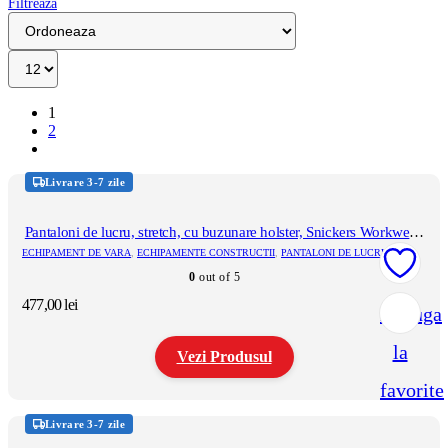
Filtreaza
1
2
Livrare 3-7 zile
Pantaloni de lucru, stretch, cu buzunare holster, Snickers Workwear,
AllroundWork, 6241, Black/Black
ECHIPAMENT DE VARA
,
ECHIPAMENTE CONSTRUCTII
,
PANTALONI DE LUCRU
0
out of 5
477,00
lei
Adauga
la
Vezi Produsul
favorite
Acest
produs
Livrare 3-7 zile
are