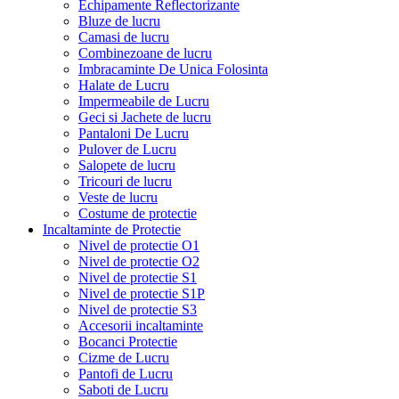
Echipamente Reflectorizante
Bluze de lucru
Camasi de lucru
Combinezoane de lucru
Imbracaminte De Unica Folosinta
Halate de Lucru
Impermeabile de Lucru
Geci si Jachete de lucru
Pantaloni De Lucru
Pulover de Lucru
Salopete de lucru
Tricouri de lucru
Veste de lucru
Costume de protectie
Incaltaminte de Protectie
Nivel de protectie O1
Nivel de protectie O2
Nivel de protectie S1
Nivel de protectie S1P
Nivel de protectie S3
Accesorii incaltaminte
Bocanci Protectie
Cizme de Lucru
Pantofi de Lucru
Saboti de Lucru