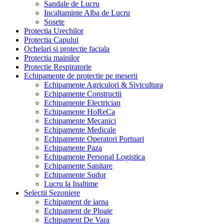
Sandale de Lucru
Incaltaminte Alba de Lucru
Sosete
Protectia Urechilor
Protectia Capului
Ochelari si protectie faciala
Protectia mainilor
Protectie Respiratorie
Echipamente de protectie pe meserii
Echipamente Agriculori & Sivicultura
Echipamente Constructii
Echipamente Electrician
Echipamente HoReCa
Echipamente Mecanici
Echipamente Medicale
Echipamente Operatori Portuari
Echipamente Paza
Echipamente Personal Logistica
Echipamente Sanitare
Echipamente Sudor
Lucru la Inaltime
Selectii Sezoniere
Echipament de iarna
Echipament de Ploaie
Echipament De Vara