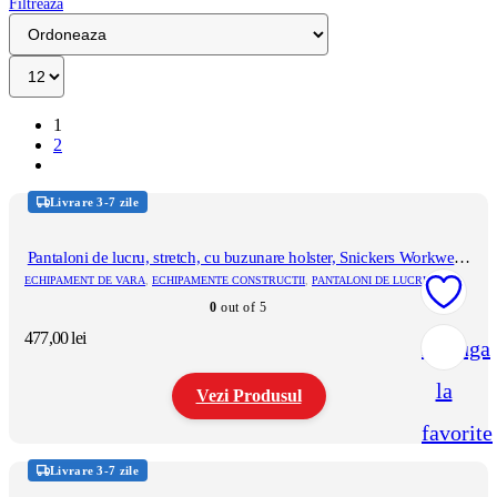
Filtreaza
1
2
Livrare 3-7 zile
Pantaloni de lucru, stretch, cu buzunare holster, Snickers Workwear,
AllroundWork, 6241, Black/Black
ECHIPAMENT DE VARA
,
ECHIPAMENTE CONSTRUCTII
,
PANTALONI DE LUCRU
0
out of 5
477,00
lei
Adauga
la
Vezi Produsul
favorite
Acest
produs
Livrare 3-7 zile
are