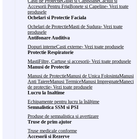
Casti de Protectie
Glugi si Capisoane
Caciuli si
Accesorii Pentru Frig
Bonete si Capeline
› Vezi toate
produsele
Ochelari si Protectie Faciala
Ochelari de Protectie
Masti de Sudura
› Vezi toate
produsele
Antifonare Auditiva
Dopuri interne
Casti externe
› Vezi toate produsele
Protectie Respiratorie
Masti
Filtre, Cartuse si accesorii
› Vezi toate produsele
Manusi de Protectie
Manusi de Protectie
Manusi de Unica Folosinta
Manusi
Anti Taiere
Manusi Termice
Manusi Impregnate
Maneci
de protectie
› Vezi toate produsele
Lucru la Inaltime
Echipamente pentru lucru la înălțime
Semnalistica SSM si PSI
Produse de semnalistica si avertizare
Truse de prim ajutor
Truse medicale conforme
Accesorii si Rezerve