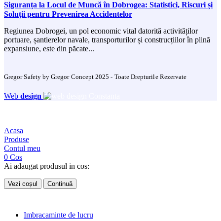
Siguranța la Locul de Muncă în Dobrogea: Statistici, Riscuri și
Soluții pentru Prevenirea Accidentelor
Regiunea Dobrogei, un pol economic vital datorită activităților
portuare, șantierelor navale, transporturilor și construcțiilor în plină
expansiune, este din păcate...
Gregor Safety by Gregor Concept 2025 - Toate Drepturile Rezervate
Web
design
Acasa
Produse
Contul meu
0
Cos
Ai adaugat produsul in cos:
Vezi coșul
Continuă
Imbracaminte de lucru