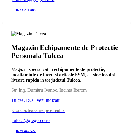
0723 291 888
Magazin Echipamente de Protectie
Personala Tulcea
Magazin specializat in
echipamente de protectie
,
incaltaminte de lucru
si
articole SSM
, cu
stoc local
si
livrare rapida
in tot
judetul Tulcea
.
Str. Ing. Dumitru Ivanoc, Incinta Iberom
Tulcea, RO - vezi indicatii
Conctacteaza-ne pe email la
tulcea@gregorco.ro
0729 445 522