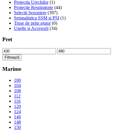
Protectia Urechilor
(1)
Protectie Respiratorie
(44)
Selectii Sezoniere
(397)
Semnalistica SSM si PSI
(1)
Truse de prim ajutor
(0)
Unelte si Accesorii
(34)
Pret
Preț
Preț
minim
maxim
Filtrează
Marime
100
104
108
112
116
120
124
146
148
150