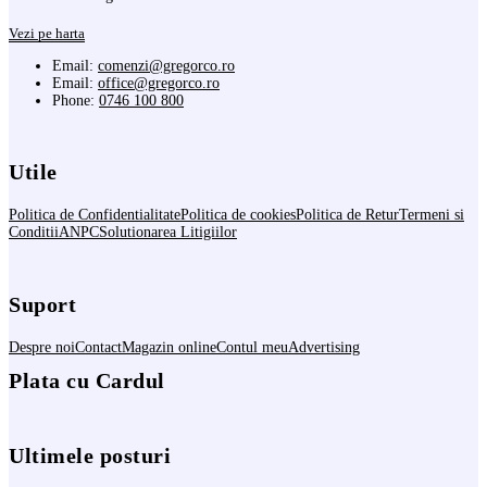
Vezi pe harta
Email:
comenzi@gregorco.ro
Email:
office@gregorco.ro
Phone:
0746 100 800
Utile
Politica de Confidentialitate
Politica de cookies
Politica de Retur
Termeni si
Conditii
ANPC
Solutionarea Litigiilor
Suport
Despre noi
Contact
Magazin online
Contul meu
Advertising
Plata cu Cardul
Ultimele posturi