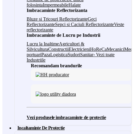
folosinta
Impermeabile
Halate
Imbracaminte Reflectorizanta
Bluze si Tricouri Reflectorizante
Geci
Reflectorizante
Sepci si Caciuli Reflectorizante
Veste
reflectorizante
Imbracaminte de Lucru pe Industrii
Lucru la Inaltime
Agricultori &
Silvicultura
Constructii
Electricieni
HoReCa
Mecanici
Medi
portuari
Paza
Logistica
Sudori
Sanitar
› Vezi toate
Industriile
Recomandam brandurile
Vezi produsele imbracaminte de protectie
Incaltaminte De Protectie