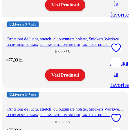
la
pagina
Vezi Produsul
produsului.
favorite
Acest
produs
Livrare 3-7 zile
are
mai
multe
Pantaloni de lucru, stretch, cu buzunare holster, Snickers Workwear,
variații.
AllroundWork, 6241, Steel Grey/Black
ECHIPAMENT DE VARA
,
ECHIPAMENTE CONSTRUCTII
,
PANTALONI DE LUCRU
Opțiunile
0
out of 5
pot
fi
477,00
lei
Adauga
alese
în
la
pagina
Vezi Produsul
produsului.
favorite
Acest
produs
Livrare 3-7 zile
are
mai
multe
Pantaloni de lucru, stretch, cu buzunare holster, Snickers Workwear,
variații.
AllroundWork, 6241, True Blue/Black
ECHIPAMENT DE VARA
,
ECHIPAMENTE CONSTRUCTII
,
PANTALONI DE LUCRU
Opțiunile
0
out of 5
pot
fi