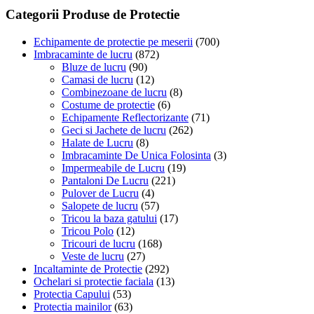
variații.
Categorii Produse de Protectie
Opțiunile
pot
Echipamente de protectie pe meserii
(700)
fi
Imbracaminte de lucru
(872)
alese
Bluze de lucru
(90)
în
Camasi de lucru
(12)
pagina
Combinezoane de lucru
(8)
produsului.
Costume de protectie
(6)
Echipamente Reflectorizante
(71)
Geci si Jachete de lucru
(262)
Halate de Lucru
(8)
Imbracaminte De Unica Folosinta
(3)
Impermeabile de Lucru
(19)
Pantaloni De Lucru
(221)
Pulover de Lucru
(4)
Salopete de lucru
(57)
Tricou la baza gatului
(17)
Tricou Polo
(12)
Tricouri de lucru
(168)
Veste de lucru
(27)
Incaltaminte de Protectie
(292)
Ochelari si protectie faciala
(13)
Protectia Capului
(53)
Protectia mainilor
(63)