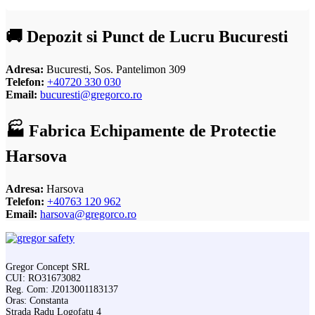
🚚 Depozit si Punct de Lucru Bucuresti
Adresa:
Bucuresti, Sos. Pantelimon 309
Telefon:
+40720 330 030
Email:
bucuresti@gregorco.ro
🏭 Fabrica Echipamente de Protectie
Harsova
Adresa:
Harsova
Telefon:
+40763 120 962
Email:
harsova@gregorco.ro
Gregor Concept SRL
CUI: RO31673082
Reg. Com: J2013001183137
Oras: Constanta
Strada Radu Logofatu 4