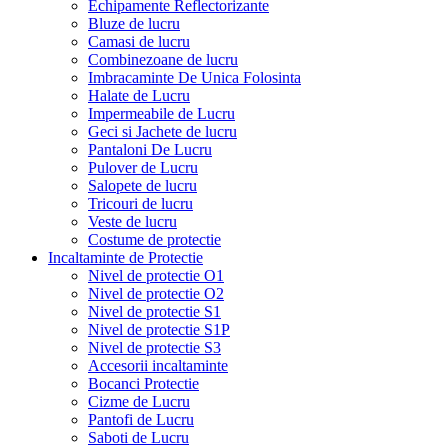
Echipamente Reflectorizante
Bluze de lucru
Camasi de lucru
Combinezoane de lucru
Imbracaminte De Unica Folosinta
Halate de Lucru
Impermeabile de Lucru
Geci si Jachete de lucru
Pantaloni De Lucru
Pulover de Lucru
Salopete de lucru
Tricouri de lucru
Veste de lucru
Costume de protectie
Incaltaminte de Protectie
Nivel de protectie O1
Nivel de protectie O2
Nivel de protectie S1
Nivel de protectie S1P
Nivel de protectie S3
Accesorii incaltaminte
Bocanci Protectie
Cizme de Lucru
Pantofi de Lucru
Saboti de Lucru