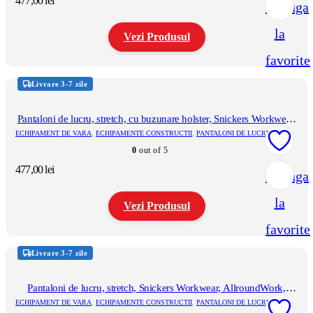
477,00
lei
Adauga
alese
în
la
pagina
Vezi Produsul
produsului.
favorite
Acest
produs
Livrare 3-7 zile
are
mai
multe
Pantaloni de lucru, stretch, cu buzunare holster, Snickers Workwear,
variații.
AllroundWork, 6241, White/Black
ECHIPAMENT DE VARA
,
ECHIPAMENTE CONSTRUCTII
,
PANTALONI DE LUCRU
Opțiunile
0
out of 5
pot
fi
477,00
lei
Adauga
alese
în
la
pagina
Vezi Produsul
produsului.
favorite
Acest
produs
Livrare 3-7 zile
are
mai
multe
Pantaloni de lucru, stretch, Snickers Workwear, AllroundWork,
variații.
6341, Black/Black
ECHIPAMENT DE VARA
,
ECHIPAMENTE CONSTRUCTII
,
PANTALONI DE LUCRU
Opțiunile