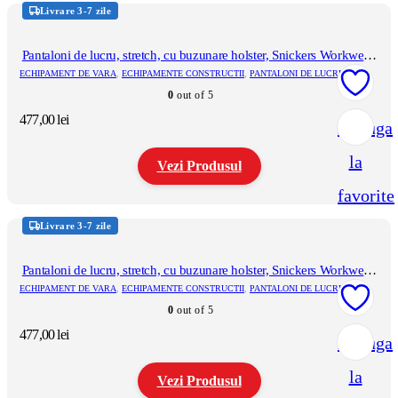
produs
Livrare 3-7 zile
are
mai
multe
Pantaloni de lucru, stretch, cu buzunare holster, Snickers Workwear,
variații.
AllroundWork, 6241, Forest Green/Black
ECHIPAMENT DE VARA
,
ECHIPAMENTE CONSTRUCTII
,
PANTALONI DE LUCRU
Opțiunile
0
out of 5
pot
fi
477,00
lei
Adauga
alese
în
la
pagina
Vezi Produsul
produsului.
favorite
Acest
produs
Livrare 3-7 zile
are
mai
multe
Pantaloni de lucru, stretch, cu buzunare holster, Snickers Workwear,
variații.
AllroundWork, 6241, Khaki Green/Black
ECHIPAMENT DE VARA
,
ECHIPAMENTE CONSTRUCTII
,
PANTALONI DE LUCRU
Opțiunile
0
out of 5
pot
fi
477,00
lei
Adauga
alese
în
la
pagina
Vezi Produsul
produsului.