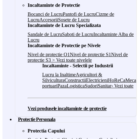
Incaltaminte de Protectie
Bocanci de Lucru
Pantofi de Lucru
Cizme de
Lucru
Accesorii
Sosete de Lucru
Incaltaminte de Lucru Specializata
Sandale de Lucru
Saboti de Lucru
Incaltaminte Alba de
Lucru
Incaltaminte de Protectie pe Nivele
Nivel de protectie O1
Nivel de protectie S1
Nivel de
protectie S3
> Vezi toate nivelele
Incaltaminte - Selectii pe Industrii
Lucru la Inaltime
Agricultori &
Silvicultura
Constructii
Electricieni
HoReCa
Mecani
portuari
Paza
Logistica
Sudori
Sanitar
› Vezi toate
Vezi produsele incaltaminte de protectie
Protectie Personala
Protectia Capului