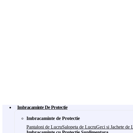
Imbracaminte De Protectie
Imbracaminte de Protectie
Pantaloni de Lucru
Salopeta de Lucru
Geci si Jachete de 
Imbracaminte cu Protectie Suplimentara