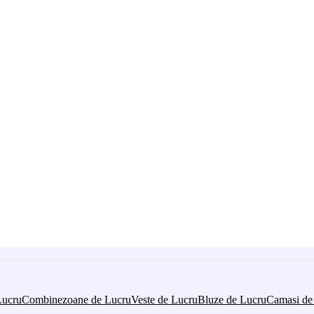
Lucru
Combinezoane de Lucru
Veste de Lucru
Bluze de Lucru
Camasi de